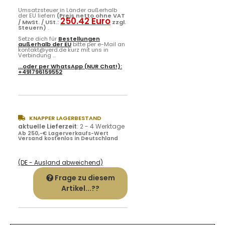
Umsatzsteuer in Länder außerhalb
der EU liefern
(Preis netto ohne VAT
250.42 Euro
/ MwSt. / USt.:
zzgl.
Steuern)
.
Setze dich für
Bestellungen
außerhalb der EU
bitte per e-Mail an
kontakt@yerd.de kurz mit uns in
Verbindung ...
...oder per
WhatsApp
(NUR Chat!):
+491796159552
KNAPPER LAGERBESTAND
aktuelle Lieferzeit
:
2 - 4 Werktage
Ab 250,-€ Lagerverkaufs-Wert
Versand kostenlos in Deutschland
(DE - Ausland abweichend)
Frage zu diesem
Artikel...??