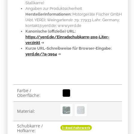
Stallkarre)
Angaben zur Produktsicherheit
Herstellerinformationen:
Motorgeräte Fischer GmbH
(Abt. YERD); Weingartenstr. 79; 77933 Lahr; Germany;
kontakt@yerd.de; www.yerd.de
Kanonische (offizielle) URL:
https://yerd.de/Einradschubkarre-200-Liter-
verzinkt
➔
Kurze URL-Schreibweise für Browser-Eingabe:
yerd.de/?a=3994
➔
Produkteigenschaft
Wert
Farbe /
Oberfläche:
Material:
Schubkarre /
1-Rad Fahrwerk
Hofkarre: