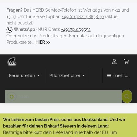
Fragen?
Das YERD Service-Telefon ist Werktags von 9-12 und
13-17 Uhr für Sie verfügbar:
+49 (0) 7821 58838 30
(aktuell
nicht besetzt).
WhatsApp
(NUR Chat):
+491796159552
Oder nutze das Produktfragen-Formular auf der jeweiligen
Produktseite...
HIER
>>
Feuerstellen
Pflanzbehälter
mehr...
Wir liefern zum besten Preis sicher aus Deutschland. Und wir
bezahlen für deinen Einkauf Steuern in deinem Land:
Bestätige bitte kurz dein Lieferland innerhalb der EU, um