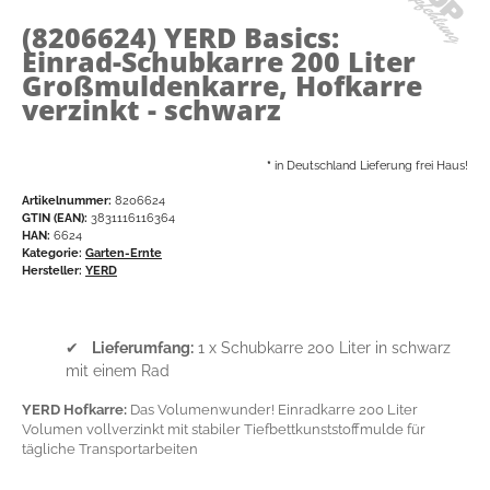
(8206624)
YERD Basics:
Einrad-Schubkarre 200 Liter
Großmuldenkarre, Hofkarre
verzinkt - schwarz
*
in Deutschland Lieferung frei Haus!
Artikelnummer:
8206624
GTIN (EAN):
3831116116364
HAN:
6624
Kategorie:
Garten-Ernte
Hersteller:
YERD
✔
Lieferumfang:
1 x Schubkarre 200 Liter in schwarz
mit einem Rad
YERD Hofkarre:
Das Volumenwunder! Einradkarre 200 Liter
Volumen vollverzinkt mit stabiler Tiefbettkunststoffmulde für
tägliche Transportarbeiten