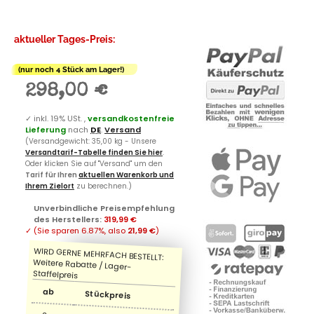
aktueller Tages-Preis:
(nur noch 4 Stück am Lager!)
298,00 €
✓
inkl. 19% USt. ,
versandkostenfreie
Lieferung
nach
DE
.
Versand
(Versandgewicht: 35,00 kg - Unsere
Versandtarif-Tabelle finden Sie hier
.
Oder klicken Sie auf "Versand" um den
Tarif für Ihren
aktuellen Warenkorb und
Ihrem Zielort
zu berechnen.)
Unverbindliche Preisempfehlung
des Herstellers
:
319,99 €
✓
(Sie sparen
6.87%
, also
21,99 €
)
ab
Stückpreis