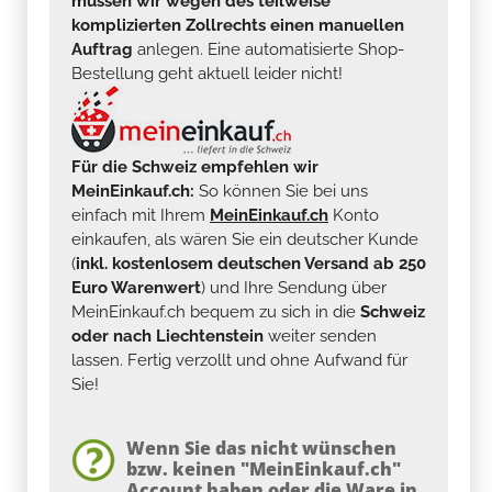
müssen wir wegen des teilweise
komplizierten Zollrechts einen manuellen
Auftrag
anlegen. Eine automatisierte Shop-
Bestellung geht aktuell leider nicht!
Für die Schweiz empfehlen wir
MeinEinkauf.ch:
So können Sie bei uns
einfach mit Ihrem
MeinEinkauf.ch
Konto
einkaufen, als wären Sie ein deutscher Kunde
(
inkl. kostenlosem deutschen Versand ab 250
Euro Warenwert
) und Ihre Sendung über
MeinEinkauf.ch bequem zu sich in die
Schweiz
oder nach Liechtenstein
weiter senden
lassen. Fertig verzollt und ohne Aufwand für
Sie!
Wenn Sie das nicht wünschen
bzw. keinen "MeinEinkauf.ch"
Account haben oder die Ware in