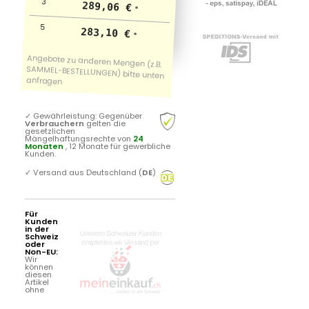
3
289,06 €
*
5
283,10 €
*
✓
Gewährleistung: Gegenüber
Verbrauchern
gelten die
gesetzlichen
Mängelhaftungsrechte von
24
Monaten
, 12 Monate für gewerbliche
Kunden.
✓
Versand aus Deutschland (
DE
)
Für
Kunden
in der
Schweiz
oder
Non-EU:
Wir
können
diesen
Artikel
ohne