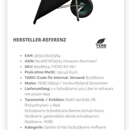
HERSTELLER-REFERENZ
EAN:
3831116116364
ASIN:
B01MCWQ5N3
(Amazon Nummer)
SKU:
8206624
(YERD Art-Nr.)
Preis ohne MwSt.:
250.42 Euro
TARIC-Code für internat. Versand:
87168000
Marke:
YERD
(6624)
/ Herkunftsland
Slowenien
Lieferumfang:
1 x Schubkarre 200 Liter in schwarz
mit einem Rad
Taxonomie / Enitäten:
Stahl verzinkt, PE
(Polyethylen)
, 1-Rad
Schubkarre,Scheibtruhe,Benne,Schub-Karre,
Stoßkarre, gartendeko-direkt schubkarren,
Stallkarre, YERD
Kategorie:
Garten-Ernte (Schubkarre Hofkarre