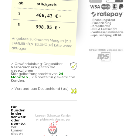
ab
Stückpreis
3
406,43 €
*
5
398,05 €
*
✓
Gewährleistung: Gegenüber
Verbrauchern
gelten die
gesetzlichen
Mängelhaftungsrechte von
24
Monaten
, 12 Monate für gewerbliche
Kunden.
✓
Versand aus Deutschland (
DE
)
Für
Kunden
in der
Schweiz
oder
Non-EU:
Wir
können
diesen