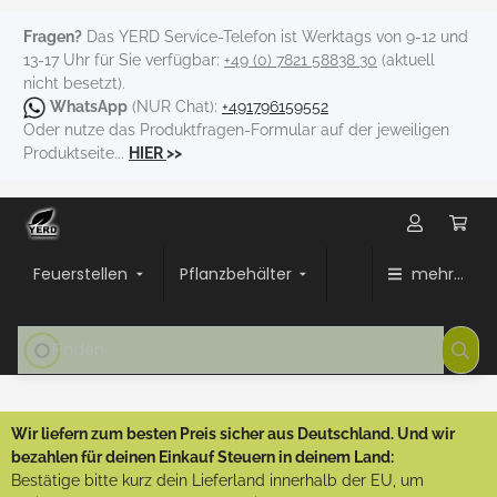
Fragen?
Das YERD Service-Telefon ist Werktags von 9-12 und
13-17 Uhr für Sie verfügbar:
+49 (0) 7821 58838 30
(aktuell
nicht besetzt).
WhatsApp
(NUR Chat):
+491796159552
Oder nutze das Produktfragen-Formular auf der jeweiligen
Produktseite...
HIER
>>
Feuerstellen
Pflanzbehälter
mehr...
Wir liefern zum besten Preis sicher aus Deutschland. Und wir
bezahlen für deinen Einkauf Steuern in deinem Land:
Bestätige bitte kurz dein Lieferland innerhalb der EU, um