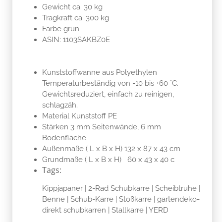
Gewicht ca. 30 kg
Tragkraft ca. 300 kg
Farbe grün
ASIN: 1103SAKBZ0E
Kunststoffwanne aus Polyethylen
Temperaturbeständig von -10 bis +60 °C.
Gewichtsreduziert, einfach zu reinigen,
schlagzäh.
Material Kunststoff PE
Stärken 3 mm Seitenwände, 6 mm
Bodenfläche
Außenmaße ( L x B x H) 132 x 87 x 43 cm
Grundmaße ( L x B x H) 60 x 43 x 40 c
Tags:
Kippjapaner | 2-Rad Schubkarre | Scheibtruhe |
Benne | Schub-Karre | Stoßkarre | gartendeko-
direkt schubkarren | Stallkarre | YERD