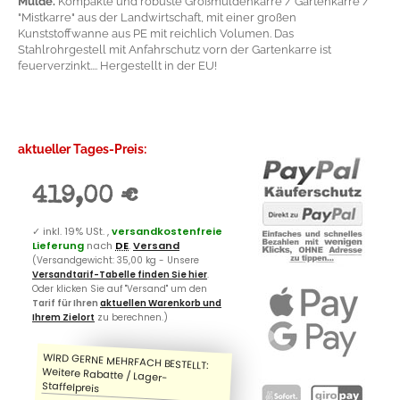
Mulde.
Kompakte und robuste Großmuldenkarre / Gartenkarre /
"Mistkarre" aus der Landwirtschaft, mit einer großen
Kunststoffwanne aus PE mit reichlich Volumen. Das
Stahlrohrgestell mit Anfahrschutz vorn der Gartenkarre ist
feuerverzinkt.... Hergestellt in der EU!
aktueller Tages-Preis:
419,00 €
✓
inkl. 19% USt. ,
versandkostenfreie
Lieferung
nach
DE
.
Versand
(Versandgewicht: 35,00 kg - Unsere
Versandtarif-Tabelle finden Sie hier
.
Oder klicken Sie auf "Versand" um den
Tarif für Ihren
aktuellen Warenkorb und
Ihrem Zielort
zu berechnen.)