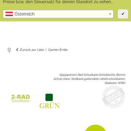
Preise bzw. den Steuersatz für deinen Standort zu sehen...
✔
Österreich
Zurück zur Liste
Garten-Ernte
Kippjapaner,2-Rad Schubkarre,Scheibtruhe, Benne
,Schub-Karre, Stoßkarre,gartendeko-direkt schubkarren,
Stallkarre YERD
: