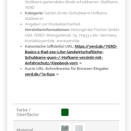
Stoßkarre,gartendeko-direkt schubkarren, Stallkarre
YERD
Kategorie:
Garten-Ernte (Schubkarre Hofkarre
Stallkarre)
Angaben zur Produktsicherheit
Herstellerinformationen:
Motorgeräte Fischer GmbH
(Abt. YERD); Weingartenstr. 79; 77933 Lahr; Germany;
kontakt@yerd.de; www.yerd.de
Kanonische (offizielle) URL:
https://yerd.de/YERD-
Basics-2-Rad-250-Liter-landwirtschaftliche-
Schubkarre-guen-/-Hofkarre-verzinkt-mit-
Anfahrschutz/Kippbock-vorn
➔
Kurze URL-Schreibweise für Browser-Eingabe:
yerd.de/?a=6115
➔
Produkteigenschaft
Wert
Farbe /
Oberfläche:
Material: