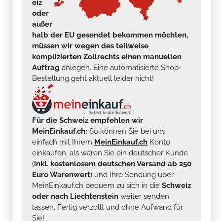
eiz
oder
außer
halb der EU gesendet bekommen möchten,
müssen wir wegen des teilweise
komplizierten Zollrechts einen manuellen
Auftrag
anlegen. Eine automatisierte Shop-
Bestellung geht aktuell leider nicht!
Für die Schweiz empfehlen wir
MeinEinkauf.ch:
So können Sie bei uns
einfach mit Ihrem
MeinEinkauf.ch
Konto
einkaufen, als wären Sie ein deutscher Kunde
(
inkl. kostenlosem deutschen Versand ab 250
Euro Warenwert
) und Ihre Sendung über
MeinEinkauf.ch bequem zu sich in die
Schweiz
oder nach Liechtenstein
weiter senden
lassen. Fertig verzollt und ohne Aufwand für
Sie!