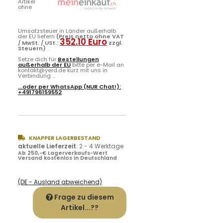
Artikel
ohne
Umsatzsteuer in Länder außerhalb
der EU liefern
(Preis netto ohne VAT
352.10 Euro
/ MwSt. / USt.:
zzgl.
Steuern)
.
Setze dich für
Bestellungen
außerhalb der EU
bitte per e-Mail an
kontakt@yerd.de kurz mit uns in
Verbindung ...
...oder per
WhatsApp
(NUR Chat!):
+491796159552
KNAPPER LAGERBESTAND
aktuelle Lieferzeit
:
2 - 4 Werktage
Ab 250,-€ Lagerverkaufs-Wert
Versand kostenlos in Deutschland
(DE - Ausland abweichend)
Frage zu diesem
Artikel...??