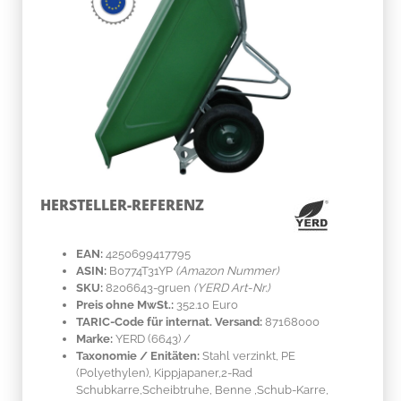
HERSTELLER-REFERENZ
EAN:
4250699417795
ASIN:
B0774T31YP
(Amazon Nummer)
SKU:
8206643-gruen
(YERD Art-Nr.)
Preis ohne MwSt.:
352.10 Euro
TARIC-Code für internat. Versand:
87168000
Marke:
YERD
(6643)
/
Taxonomie / Enitäten:
Stahl verzinkt, PE
(Polyethylen)
, Kippjapaner,2-Rad
Schubkarre,Scheibtruhe, Benne ,Schub-Karre,