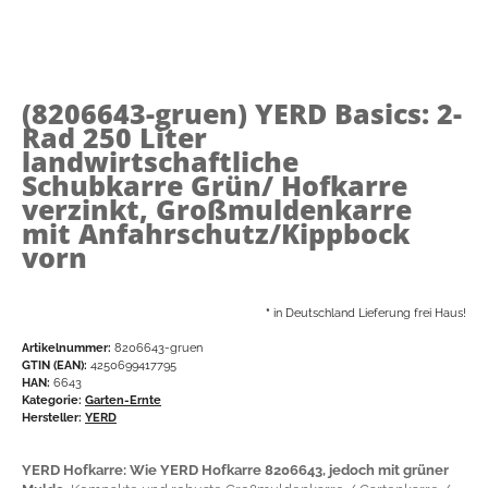
(8206643-gruen)
YERD Basics: 2-
Rad 250 Liter
landwirtschaftliche
Schubkarre Grün/ Hofkarre
verzinkt, Großmuldenkarre
mit Anfahrschutz/Kippbock
vorn
*
in Deutschland Lieferung frei Haus!
Artikelnummer:
8206643-gruen
GTIN (EAN):
4250699417795
HAN:
6643
Kategorie:
Garten-Ernte
Hersteller:
YERD
YERD Hofkarre: Wie YERD Hofkarre 8206643, jedoch mit grüner