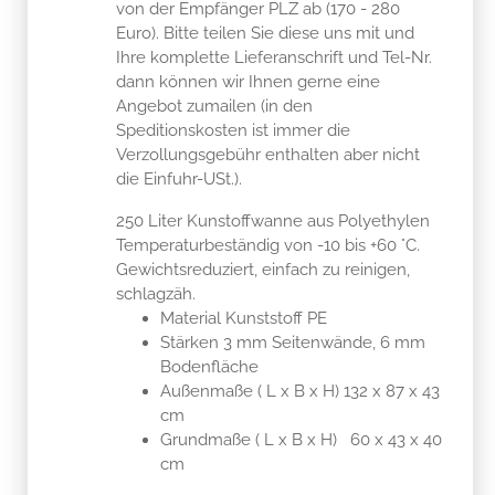
von der Empfänger PLZ ab (170 - 280
Euro). Bitte teilen Sie diese uns mit und
Ihre komplette Lieferanschrift und Tel-Nr.
dann können wir Ihnen gerne eine
Angebot zumailen (in den
Speditionskosten ist immer die
Verzollungsgebühr enthalten aber nicht
die Einfuhr-USt.).
250 Liter Kunstoffwanne aus Polyethylen
Temperaturbeständig von -10 bis +60 °C.
Gewichtsreduziert, einfach zu reinigen,
schlagzäh.
Material Kunststoff PE
Stärken 3 mm Seitenwände, 6 mm
Bodenfläche
Außenmaße ( L x B x H) 132 x 87 x 43
cm
Grundmaße ( L x B x H) 60 x 43 x 40
cm