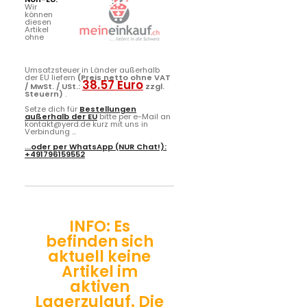
Wir
können
diesen
Artikel
ohne
Umsatzsteuer in Länder außerhalb
der EU liefern
(Preis netto ohne VAT
38.57 Euro
/ MwSt. / USt.:
zzgl.
Steuern)
.
Setze dich für
Bestellungen
außerhalb der EU
bitte per e-Mail an
kontakt@yerd.de kurz mit uns in
Verbindung ...
...oder per
WhatsApp
(NUR Chat!):
+491796159552
INFO: Es
befinden sich
aktuell keine
Artikel im
aktiven
Lagerzulauf. Die