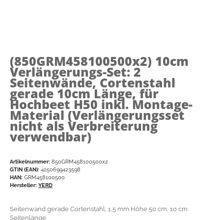
(850GRM458100500x2)
10cm
Verlängerungs-Set: 2
Seitenwände, Cortenstahl
gerade 10cm Länge, für
Hochbeet H50 inkl. Montage-
Material (Verlängerungsset
nicht als Verbreiterung
verwendbar)
Artikelnummer:
850GRM458100500x2
GTIN (EAN):
4250699423598
HAN:
GRM458100500
Hersteller:
YERD
Seitenwand gerade Cortenstahl, 1,5 mm Höhe 50 cm, 10 cm
Seitenlänge