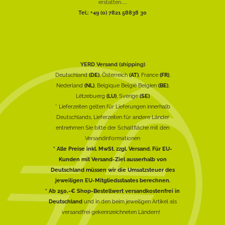
erstatten......
Tel.: +49 (0) 7821 58838 30
YERD Versand (shipping)
Deutschland
(DE)
, Österreich
(AT)
, France
(FR)
,
Nederland
(NL)
, Belgique België Belgien
(BE)
,
Lëtzebuerg
(LU)
, Sverige
(SE)
* Lieferzeiten gelten für Lieferungen innerhalb
Deutschlands, Lieferzeiten für andere Länder
entnehmen Sie bitte der Schaltfläche mit den
Versandinformationen
* Alle Preise inkl. MwSt. zzgl. Versand. Für EU-
Kunden mit Versand-Ziel ausserhalb von
Deutschland müssen wir die Umsatzsteuer des
jeweiligen EU-Mitgliedsstaates berechnen.
* Ab 250,-€ Shop-Bestellwert versandkostenfrei in
Deutschland
und in den beim jeweiligen Artikel als
versandfrei gekennzeichneten Ländern!