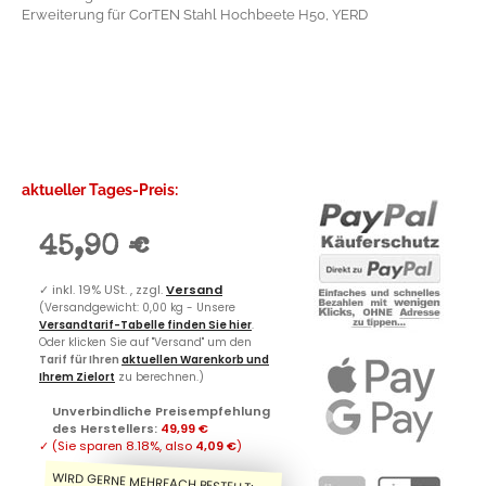
Erweiterung für CorTEN Stahl Hochbeete H50, YERD
aktueller Tages-Preis:
45,90 €
✓
inkl. 19% USt. , zzgl.
Versand
(Versandgewicht: 0,00 kg - Unsere
Versandtarif-Tabelle finden Sie hier
.
Oder klicken Sie auf "Versand" um den
Tarif für Ihren
aktuellen Warenkorb und
Ihrem Zielort
zu berechnen.)
Unverbindliche Preisempfehlung
des Herstellers
:
49,99 €
✓
(Sie sparen
8.18%
, also
4,09 €
)