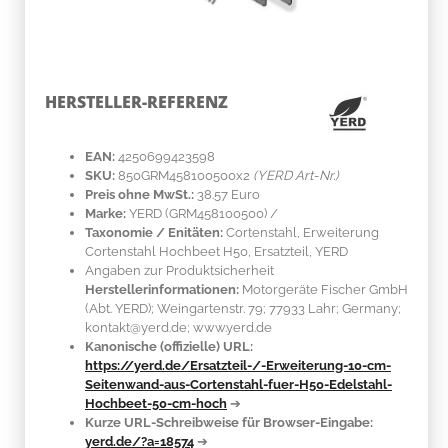
HERSTELLER-REFERENZ
EAN:
4250699423598
SKU:
850GRM458100500x2
(YERD Art-Nr.)
Preis ohne MwSt.:
38.57 Euro
Marke:
YERD
(GRM458100500)
/
Taxonomie / Enitäten:
Cortenstahl
, Erweiterung
Cortenstahl Hochbeet H50, Ersatzteil, YERD
Angaben zur Produktsicherheit
Herstellerinformationen:
Motorgeräte Fischer GmbH
(Abt. YERD); Weingartenstr. 79; 77933 Lahr; Germany;
kontakt@yerd.de; www.yerd.de
Kanonische (offizielle) URL:
https://yerd.de/Ersatzteil-/-Erweiterung-10-cm-
Seitenwand-aus-Cortenstahl-fuer-H50-Edelstahl-
Hochbeet-50-cm-hoch
➔
Kurze URL-Schreibweise für Browser-Eingabe:
yerd.de/?a=18574
➔