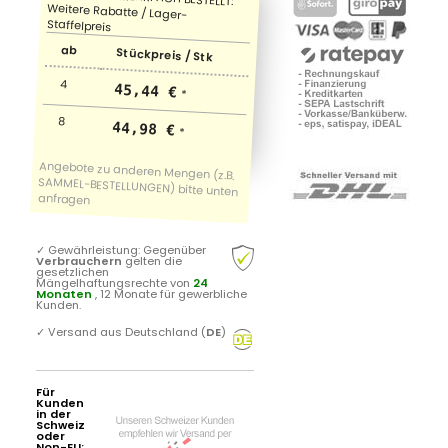
ab
Stückpreis / Stk
4
45,44 €
*
8
44,98 €
*
✓
Gewährleistung: Gegenüber
Verbrauchern
gelten die
gesetzlichen
Mängelhaftungsrechte von
24
Monaten
, 12 Monate für gewerbliche
Kunden.
✓
Versand aus Deutschland (
DE
)
Für
Kunden
in der
Schweiz
oder
Non-EU: