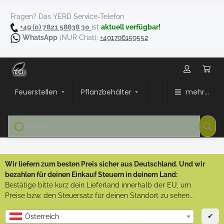
Fragen? Das YERD Service-Telefon
+49 (0) 7821 58838 30
ist
aktuell verfügbar!
WhatsApp
(NUR Chat):
+491796159552
Feuerstellen
Pflanzbehälter
mehr...
Wir liefern zum besten Preis sicher aus Deutschland. Und wir
bezahlen für deinen Einkauf Steuern in deinem Land:
Bestätige bitte kurz dein Lieferland innerhalb der EU, um
Preise bzw. den Steuersatz für deinen Standort zu sehen...
✔
Österreich