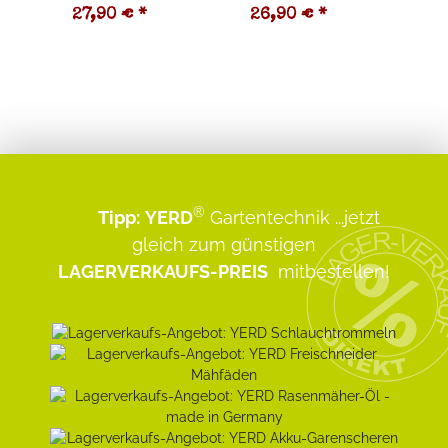
27,90 €
*
26,90 €
*
2
®
Tipp:
YERD
Gartentechnik
...jetzt
gleich zum günstigen
LAGERVERKAUFS-PREIS
mitbestellen!