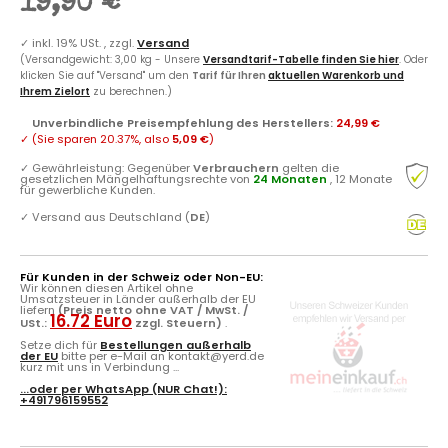
19,90 €
✓
inkl. 19% USt. , zzgl.
Versand
(Versandgewicht: 3,00 kg - Unsere
Versandtarif-Tabelle finden Sie hier
. Oder
klicken Sie auf "Versand" um den
Tarif für Ihren
aktuellen Warenkorb und
Ihrem Zielort
zu berechnen.)
Unverbindliche Preisempfehlung des Herstellers
:
24,99 €
✓
(Sie sparen
20.37%
, also
5,09 €
)
✓
Gewährleistung: Gegenüber
Verbrauchern
gelten die
gesetzlichen Mängelhaftungsrechte von
24 Monaten
, 12 Monate
für gewerbliche Kunden.
✓
Versand aus Deutschland (
DE
)
Für Kunden in der Schweiz oder Non-EU:
Wir können diesen Artikel ohne
Umsatzsteuer in Länder außerhalb der EU
liefern
(Preis netto ohne VAT / MwSt. /
16.72 Euro
USt.:
zzgl. Steuern)
.
Setze dich für
Bestellungen außerhalb
der EU
bitte per e-Mail an kontakt@yerd.de
kurz mit uns in Verbindung ...
...oder per
WhatsApp
(NUR Chat!):
+491796159552