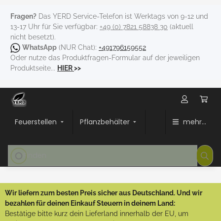
Fragen?
Das YERD Service-Telefon ist Werktags von 9-12 und
13-17 Uhr für Sie verfügbar:
+49 (0) 7821 58838 30
(aktuell
nicht besetzt).
WhatsApp
(NUR Chat):
+491796159552
Oder nutze das Produktfragen-Formular auf der jeweiligen
Produktseite...
HIER
>>
Feuerstellen
Pflanzbehälter
mehr...
Wir liefern zum besten Preis sicher aus Deutschland. Und wir
bezahlen für deinen Einkauf Steuern in deinem Land:
Bestätige bitte kurz dein Lieferland innerhalb der EU, um