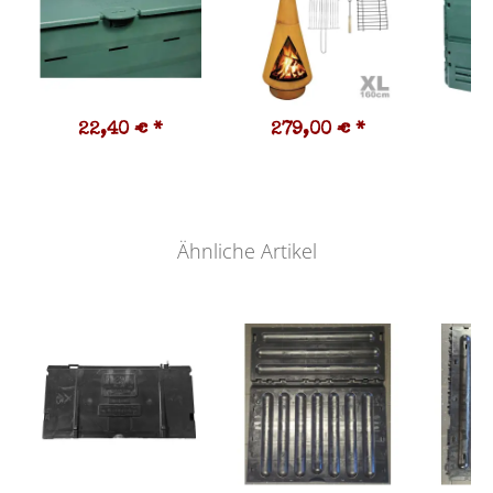
22,40 €
*
279,00 €
*
7
Ähnliche Artikel