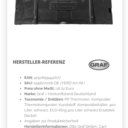
HERSTELLER-REFERENZ
EAN:
4250699441677
SKU:
195627008-DE
(YERD Art-Nr.)
Preis ohne MwSt.:
16.72 Euro
Marke:
Graf
/ Herkunftsland
Deutschland
Taxonomie / Enitäten:
PP Thermolen
, Komposter,
Thermokomposter, Kunststoff, Kompostbehälter, 400
Liter, schwarz, ECO-King 400 Liter schwarz Ersatzteil
Deckel
Angaben zur Produktsicherheit
Herstellerinformationen:
Otto Graf GmbH.; Carl-