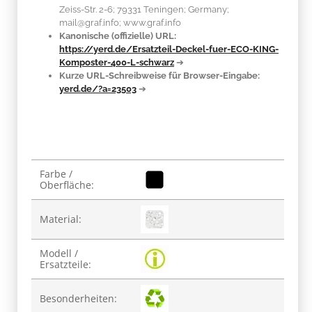
Zeiss-Str. 2-6; 79331 Teningen; Germany;
mail@graf.info; www.graf.info
Kanonische (offizielle) URL:
https://yerd.de/Ersatzteil-Deckel-fuer-ECO-KING-
Komposter-400-L-schwarz
➔
Kurze URL-Schreibweise für Browser-Eingabe:
yerd.de/?a=23503
➔
Produkteigenschaft
Wert
Farbe /
Oberfläche:
Material:
Modell /
Ersatzteile:
Besonderheiten: