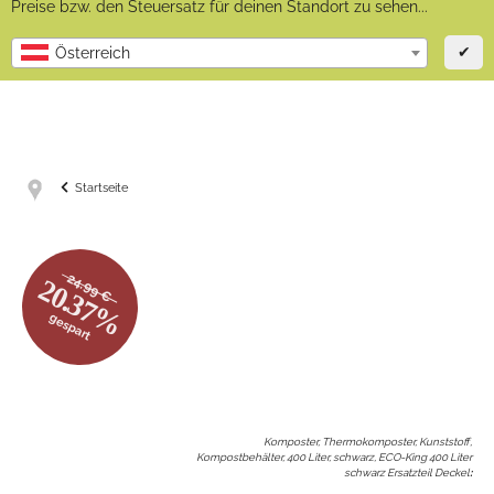
Preise bzw. den Steuersatz für deinen Standort zu sehen...
✔
Österreich
Startseite
24.99 €
20.37%
gespart
Komposter, Thermokomposter, Kunststoff,
Kompostbehälter, 400 Liter, schwarz, ECO-King 400 Liter
schwarz Ersatzteil Deckel
: