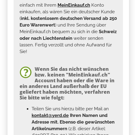
einfach mit Ihrem
MeinEinkauf.ch
Konto
einkaufen, als wären Sie ein deutscher Kunde
(
inkl. kostenlosem deutschen Versand ab 250
Euro Warenwert
) und Ihre Sendung über
MeinEinkauf.ch bequem zu sich in die
Schweiz
oder nach Liechtenstein
weiter senden
lassen. Fertig verzollt und ohne Aufwand für
Sie!
Wenn Sie das nicht wünschen
bzw. keinen "MeinEinkauf.ch"
Account haben oder die Ware in
ein anderes Land außerhalb der EU
geliefert haben möchten, verfahren
Sie bitte wie folgt:
Teilen Sie uns hierzu bitte per Mail an
kontakt@yerd.de
Ihren Namen und
Adresse mit. Ebenso die gewünschten
Artikelnummern
(z.B. dieser Artikel: