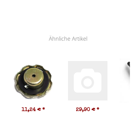
Ähnliche Artikel
11,24 €
*
29,90 €
*
1