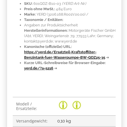
SKU:
601QDZ-B10-03
(YERD Art-Nr.)
Preis ohne MwSt.:
4.84 Euro
Marke:
YERD
(3206.168.R001V.00.00)
/
Taxonomie / Enitäten:
Angaben zur Produktsicherheit
Herstellerinformationen:
Motorgeräte Fischer GmbH
(Abt. YERD); Weingartenstr. 79; 77933 Lahr; Germany;
kontakt@yerd.de; www.yerd.de
Kanonische (offizielle) URL:
https://yerd.de/Ersatzteil-Kraftstoffilter-
Benzintank-fuer-Wasserpumpe-BW-QDZ25-35
➔
Kurze URL-Schreibweise für Browser-Eingabe:
yerd.de/?a=5216
➔
Produkteigenschaft
Wert
Modell /
Ersatzteile:
Versandgewicht:
0,10 kg