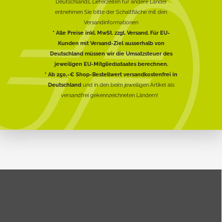
Deutschlands, Lieferzeiten für andere Länder
entnehmen Sie bitte der Schaltfläche mit den
Versandinformationen
* Alle Preise inkl. MwSt. zzgl. Versand. Für EU-
Kunden mit Versand-Ziel ausserhalb von
Deutschland müssen wir die Umsatzsteuer des
jeweiligen EU-Mitgliedsstaates berechnen.
* Ab 250,-€ Shop-Bestellwert versandkostenfrei in
Deutschland
und in den beim jeweiligen Artikel als
versandfrei gekennzeichneten Ländern!