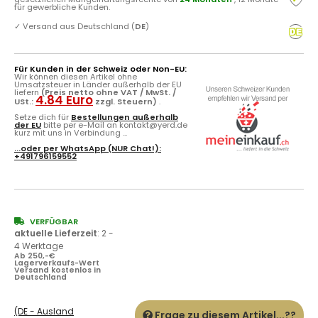
für gewerbliche Kunden.
✓
Versand aus Deutschland (
DE
)
Für Kunden in der Schweiz oder Non-EU:
Wir können diesen Artikel ohne
Umsatzsteuer in Länder außerhalb der EU
liefern
(Preis netto ohne VAT / MwSt. /
4.84 Euro
USt.:
zzgl. Steuern)
.
Setze dich für
Bestellungen außerhalb
der EU
bitte per e-Mail an kontakt@yerd.de
kurz mit uns in Verbindung ...
...oder per
WhatsApp
(NUR Chat!):
+491796159552
VERFÜGBAR
aktuelle Lieferzeit
:
2 -
4 Werktage
Ab 250,-€
Lagerverkaufs-Wert
Versand kostenlos in
Deutschland
(DE - Ausland
Frage zu diesem Artikel...??