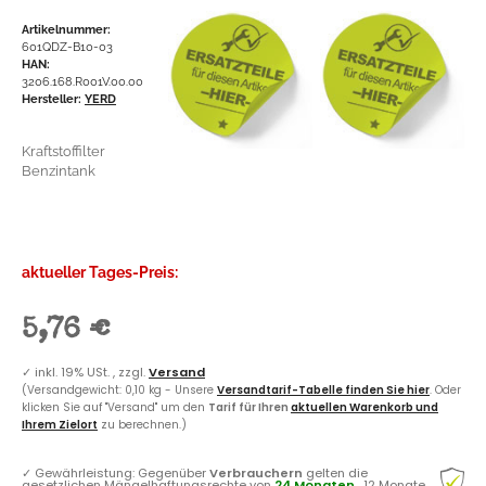
Artikelnummer:
601QDZ-B10-03
HAN:
3206.168.R001V.00.00
Hersteller:
YERD
Kraftstoffilter
Benzintank
aktueller Tages-Preis:
5,76 €
✓
inkl. 19% USt. , zzgl.
Versand
(Versandgewicht: 0,10 kg - Unsere
Versandtarif-Tabelle finden Sie hier
. Oder
klicken Sie auf "Versand" um den
Tarif für Ihren
aktuellen Warenkorb und
Ihrem Zielort
zu berechnen.)
✓
Gewährleistung: Gegenüber
Verbrauchern
gelten die
gesetzlichen Mängelhaftungsrechte von
24 Monaten
, 12 Monate