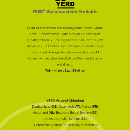
®
YERD
Gartentechnik-Produkte
YERD
ist eine
Marke
der Motorgeräte Fischer GmbH
Lahr - Schwarzwald: Gute Marken-Qualität zum
günstigen Preis. YERD Lagerverkauf: Kaufen Sie jetzt
direkt im YERD Online Shop. Versand ausserhalb der
EU bitte auf Anfrage. Kunden ausserhalb der EU
können wir selbstverständlich die Mehrwert-Steuer
erstatten......
Tel.: +49 (0) 7821 58838 30
YERD Versand (shipping)
Deutschland
(DE)
, Österreich
(AT)
, France
(FR)
,
Nederland
(NL)
, Belgique België Belgien
(BE)
,
Lëtzebuerg
(LU)
, Sverige
(SE)
* Lieferzeiten gelten für Lieferungen innerhalb