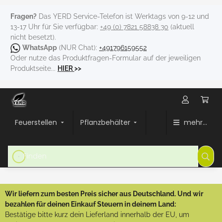
Fragen?
Das YERD Service-Telefon ist Werktags von 9-12 und
13-17 Uhr für Sie verfügbar:
+49 (0) 7821 58838 30
(aktuell
nicht besetzt).
WhatsApp
(NUR Chat):
+491796159552
Oder nutze das Produktfragen-Formular auf der jeweiligen
Produktseite...
HIER
>>
Feuerstellen
Pflanzbehälter
mehr...
Wir liefern zum besten Preis sicher aus Deutschland. Und wir
bezahlen für deinen Einkauf Steuern in deinem Land:
Bestätige bitte kurz dein Lieferland innerhalb der EU, um