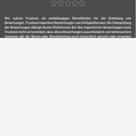
Wir nutzen Trustami als unabhängigen Dienstleister für die Einholung von
Bewertungen. Trustami importiert Bewertungen von Drittplattformen. Die Überprüfung
der Bewertungen obliegt diesen Plattformen. Bei den importierten Bewertungen kann
Trustami nicht sicherstellen, dass diese Bewertungen ausschließlich von Verbrauchern
stammen, die die Waren oder Dienstleistung auch tatsächlich genutzt oder erworben
haben. Weitere Details zur Herkunft und unmittelbaren Nachverfolung bzw. Referenz
der einzelnen Bewertungen, erhalten Sie durch klicken auf das Trustami-Logo.
YERD ist eine eingetragene Marke und ein Online-Shop der Motorgeräte Fischer GmbH
in Lahr/Schwarzwald. Unter der Marke YERD vertreibt das Unternehmen Produkte aus
Garten-, Land-, Forst- und Kommunaltechnik sowie ausgewählte D2C-Produkte.
Hier finden Sie unsern Verkauf auf
Ebay
und
Amazon
. Bitte beachten Sie, dass wir bei
Kaufland, Ebay (motofischtec) bzw. Amazon eventuell andere Konditionen und Preise
haben, als in unserem Lager-Direktverkauf.
Sicher, bequem und flexibel kaufen...