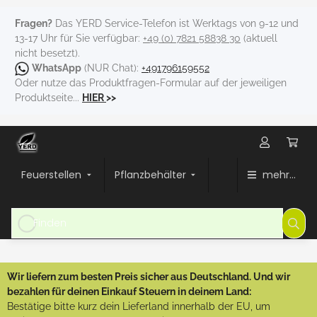
Fragen?
Das YERD Service-Telefon ist Werktags von 9-12 und
13-17 Uhr für Sie verfügbar:
+49 (0) 7821 58838 30
(aktuell
nicht besetzt).
WhatsApp
(NUR Chat):
+491796159552
Oder nutze das Produktfragen-Formular auf der jeweiligen
Produktseite...
HIER
>>
Feuerstellen
Pflanzbehälter
mehr...
Wir liefern zum besten Preis sicher aus Deutschland. Und wir
bezahlen für deinen Einkauf Steuern in deinem Land:
Bestätige bitte kurz dein Lieferland innerhalb der EU, um