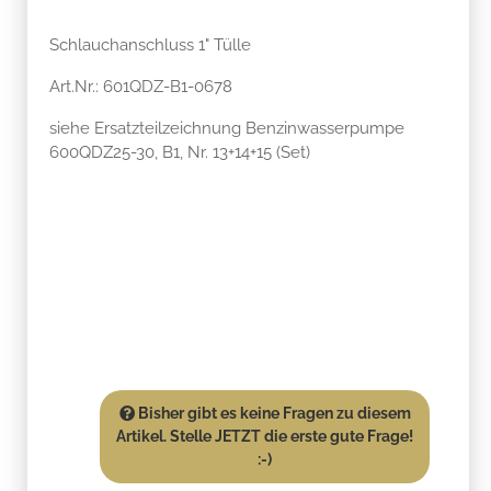
Schlauchanschluss 1" Tülle
Art.Nr.: 601QDZ-B1-0678
siehe Ersatzteilzeichnung Benzinwasserpumpe
600QDZ25-30, B1, Nr. 13+14+15 (Set)
Bisher gibt es keine Fragen zu diesem
Artikel. Stelle JETZT die erste gute Frage!
:-)