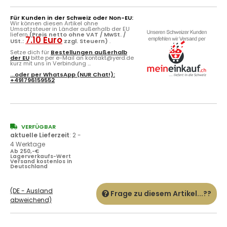
Für Kunden in der Schweiz oder Non-EU:
Wir können diesen Artikel ohne
Umsatzsteuer in Länder außerhalb der EU
liefern
(Preis netto ohne VAT / MwSt. /
7.10 Euro
USt.:
zzgl. Steuern)
.
Setze dich für
Bestellungen außerhalb
der EU
bitte per e-Mail an kontakt@yerd.de
kurz mit uns in Verbindung ...
...oder per
WhatsApp
(NUR Chat!):
+491796159552
VERFÜGBAR
aktuelle Lieferzeit
:
2 -
4 Werktage
Ab 250,-€
Lagerverkaufs-Wert
Versand kostenlos in
Deutschland
(DE - Ausland
Frage zu diesem Artikel...??
abweichend)