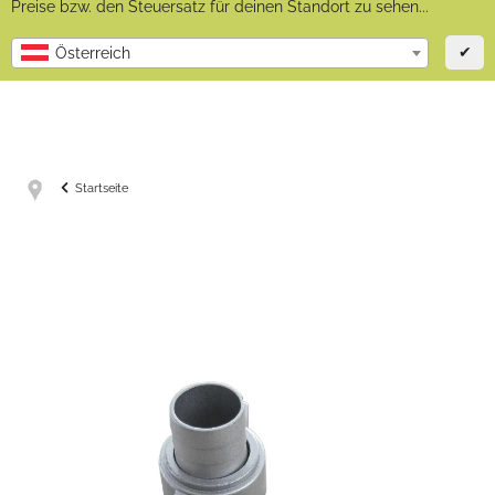
Preise bzw. den Steuersatz für deinen Standort zu sehen...
✔
Österreich
Startseite