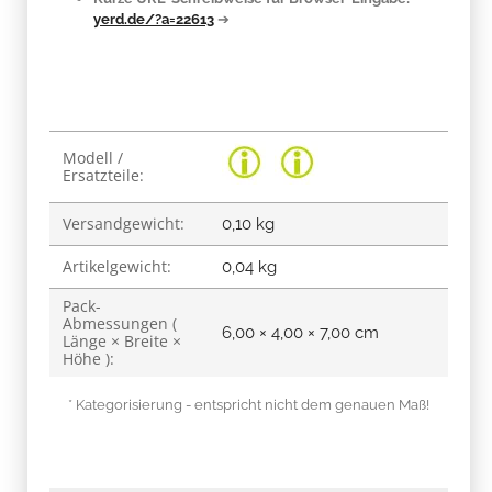
yerd.de/?a=22613
➔
Produkteigenschaft
Wert
Modell /
Ersatzteile:
Versandgewicht:
0,10 kg
Artikelgewicht:
0,04
kg
Pack-
Abmessungen (
6,00 × 4,00 × 7,00 cm
Länge × Breite ×
Höhe ):
* Kategorisierung - entspricht nicht dem genauen Maß!