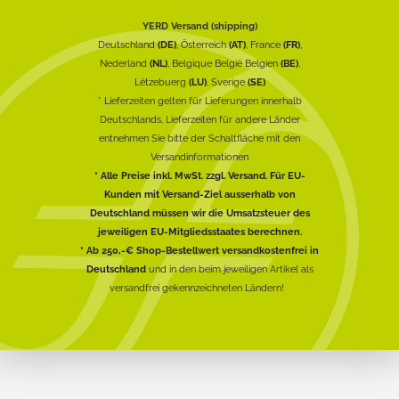
YERD Versand (shipping)
Deutschland
(DE)
, Österreich
(AT)
, France
(FR)
,
Nederland
(NL)
, Belgique België Belgien
(BE)
,
Lëtzebuerg
(LU)
, Sverige
(SE)
* Lieferzeiten gelten für Lieferungen innerhalb
Deutschlands, Lieferzeiten für andere Länder
entnehmen Sie bitte der Schaltfläche mit den
Versandinformationen
* Alle Preise inkl. MwSt. zzgl. Versand. Für EU-
Kunden mit Versand-Ziel ausserhalb von
Deutschland müssen wir die Umsatzsteuer des
jeweiligen EU-Mitgliedsstaates berechnen.
* Ab 250,-€ Shop-Bestellwert versandkostenfrei in
Deutschland
und in den beim jeweiligen Artikel als
versandfrei gekennzeichneten Ländern!