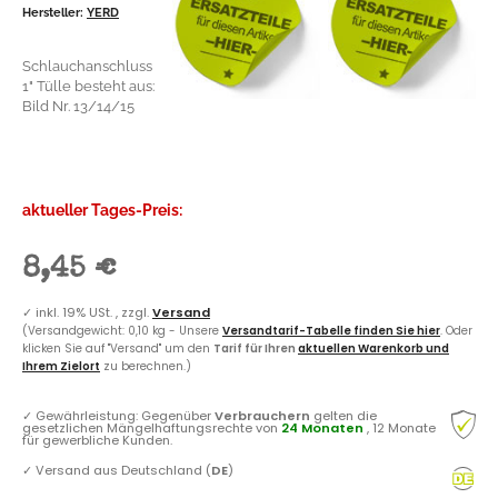
Hersteller:
YERD
Schlauchanschluss
1" Tülle besteht aus:
Bild Nr. 13/14/15
aktueller Tages-Preis:
8,45 €
✓
inkl. 19% USt. , zzgl.
Versand
(Versandgewicht: 0,10 kg - Unsere
Versandtarif-Tabelle finden Sie hier
. Oder
klicken Sie auf "Versand" um den
Tarif für Ihren
aktuellen Warenkorb und
Ihrem Zielort
zu berechnen.)
✓
Gewährleistung: Gegenüber
Verbrauchern
gelten die
gesetzlichen Mängelhaftungsrechte von
24 Monaten
, 12 Monate
für gewerbliche Kunden.
✓
Versand aus Deutschland (
DE
)