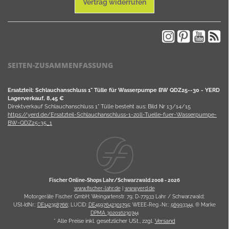
Vertrag widerrufen
SEITEN-ZUSAMMENFASSUNG
Ersatzteil: Schlauchanschluss 1" Tülle für Wasserpumpe BW QDZ25--30 - YERD
Lagerverkauf, 8,45 €
Direktverkauf Schlauchanschluss 1" Tülle besteht aus: Bild Nr 13/14/15
https://yerd.de/Ersatzteil-Schlauchanschluss-1-zoll-Tuelle-fuer-Wasserpumpe-
BW-QDZ25-35_1
Fischer Online-Shops Lahr/Schwarzwald 2008 -
2026
www.fischer-lahr.de
|
www.yerd.de
Motorgeräte Fischer GmbH; Weingartenstr. 79; D-77933 Lahr / Schwarzwald;
USt-IdNr.:
DE142358766
; LUCID:
DE4597642301795
; WEEE-Reg.-Nr.:
56993344
, ® Marke
DPMA 302016230744
* Alle Preise inkl. gesetzlicher USt., zzgl.
Versand