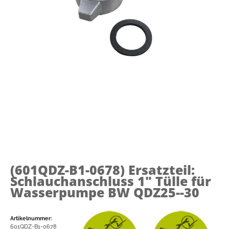
(601QDZ-B1-0678)
Ersatzteil:
Schlauchanschluss 1" Tülle für
Wasserpumpe BW QDZ25--30
Artikelnummer:
601QDZ-B1-0678