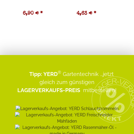
6,90 €
*
4,63 €
*
1
®
Tipp:
YERD
Gartentechnik
...jetzt
gleich zum günstigen
LAGERVERKAUFS-PREIS
mitbestellen!