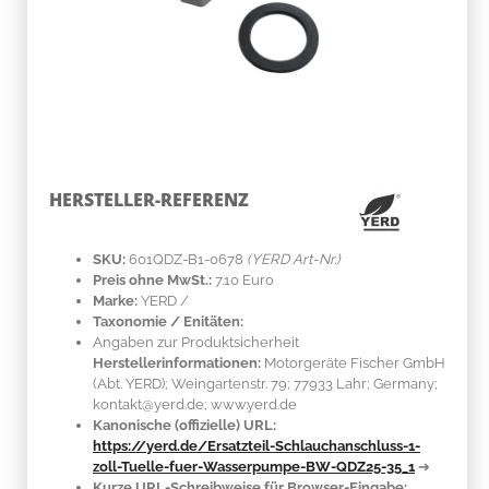
HERSTELLER-REFERENZ
SKU:
601QDZ-B1-0678
(YERD Art-Nr.)
Preis ohne MwSt.:
7.10 Euro
Marke:
YERD
/
Taxonomie / Enitäten:
Angaben zur Produktsicherheit
Herstellerinformationen:
Motorgeräte Fischer GmbH
(Abt. YERD); Weingartenstr. 79; 77933 Lahr; Germany;
kontakt@yerd.de; www.yerd.de
Kanonische (offizielle) URL:
https://yerd.de/Ersatzteil-Schlauchanschluss-1-
zoll-Tuelle-fuer-Wasserpumpe-BW-QDZ25-35_1
➔
Kurze URL-Schreibweise für Browser-Eingabe: