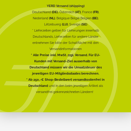
YERD Versand (shipping)
Deutschland
(DE)
, Österreich
(AT)
, France
(FR)
,
Nederland
(NL)
, Belgique België Belgien
(BE)
,
Lëtzebuerg
(LU)
, Sverige
(SE)
* Lieferzeiten gelten für Lieferungen innerhalb
Deutschlands, Lieferzeiten für andere Länder
entnehmen Sie bitte der Schaltfläche mit den
Versandinformationen
* Alle Preise inkl. MwSt. zzgl. Versand. Für EU-
Kunden mit Versand-Ziel ausserhalb von
Deutschland müssen wir die Umsatzsteuer des
jeweiligen EU-Mitgliedsstaates berechnen.
* Ab 250,-€ Shop-Bestellwert versandkostenfrei in
Deutschland
und in den beim jeweiligen Artikel als
versandfrei gekennzeichneten Ländern!