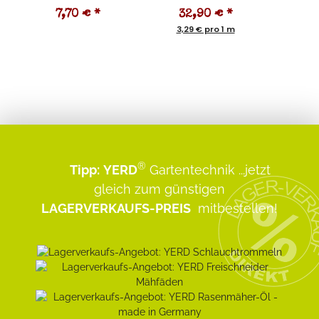
7,70 €
*
32,90 €
*
8
3,29 € pro 1 m
®
Tipp:
YERD
Gartentechnik
...jetzt
gleich zum günstigen
LAGERVERKAUFS-PREIS
mitbestellen!