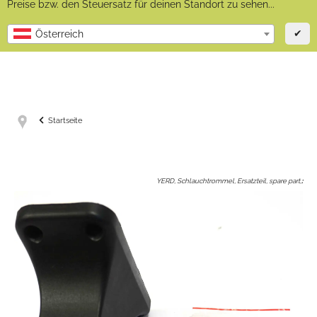
Preise bzw. den Steuersatz für deinen Standort zu sehen...
✔
Österreich
Startseite
YERD, Schlauchtrommel, Ersatzteil, spare part,
: