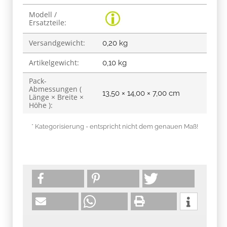
Produkteigenschaft
Wert
Modell /
Ersatzteile:
Versandgewicht:
0,20 kg
Artikelgewicht:
0,10
kg
Pack-
Abmessungen (
13,50 × 14,00 × 7,00 cm
Länge × Breite ×
Höhe ):
* Kategorisierung - entspricht nicht dem genauen Maß!