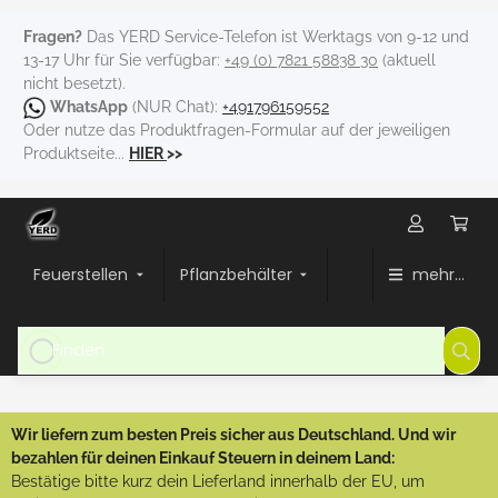
Fragen?
Das YERD Service-Telefon ist Werktags von 9-12 und
13-17 Uhr für Sie verfügbar:
+49 (0) 7821 58838 30
(aktuell
nicht besetzt).
WhatsApp
(NUR Chat):
+491796159552
Oder nutze das Produktfragen-Formular auf der jeweiligen
Produktseite...
HIER
>>
Feuerstellen
Pflanzbehälter
mehr...
Wir liefern zum besten Preis sicher aus Deutschland. Und wir
bezahlen für deinen Einkauf Steuern in deinem Land:
Bestätige bitte kurz dein Lieferland innerhalb der EU, um