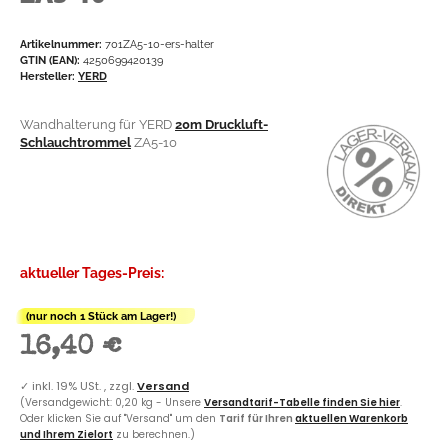
Artikelnummer:
701ZA5-10-ers-halter
GTIN (EAN):
4250699420139
Hersteller:
YERD
Wandhalterung für YERD
20m Druckluft-
Schlauchtrommel
ZA5-10
aktueller Tages-Preis:
(nur noch 1 Stück am Lager!)
16,40 €
✓
inkl. 19% USt. , zzgl.
Versand
(Versandgewicht: 0,20 kg - Unsere
Versandtarif-Tabelle finden Sie hier
.
Oder klicken Sie auf "Versand" um den
Tarif für Ihren
aktuellen Warenkorb
und Ihrem Zielort
zu berechnen.)