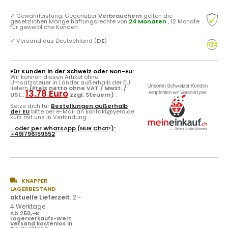
✓
Gewährleistung: Gegenüber
Verbrauchern
gelten die
gesetzlichen Mängelhaftungsrechte von
24 Monaten
, 12 Monate
für gewerbliche Kunden.
✓
Versand aus Deutschland (
DE
)
Für Kunden in der Schweiz oder Non-EU:
Wir können diesen Artikel ohne
Umsatzsteuer in Länder außerhalb der EU
liefern
(Preis netto ohne VAT / MwSt. /
13.78 Euro
USt.:
zzgl. Steuern)
.
Setze dich für
Bestellungen außerhalb
der EU
bitte per e-Mail an kontakt@yerd.de
kurz mit uns in Verbindung ...
...oder per
WhatsApp
(NUR Chat!):
+491796159552
KNAPPER
LAGERBESTAND
aktuelle Lieferzeit
:
2 -
4 Werktage
Ab 250,-€
Lagerverkaufs-Wert
Versand kostenlos in