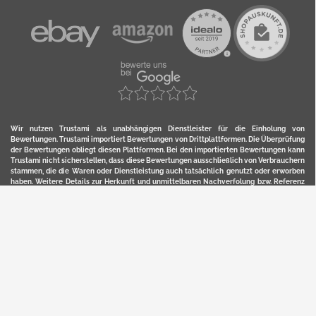
Wir nutzen Trustami als unabhängigen Dienstleister für die Einholung von
Bewertungen. Trustami importiert Bewertungen von Drittplattformen. Die Überprüfung
der Bewertungen obliegt diesen Plattformen. Bei den importierten Bewertungen kann
Trustami nicht sicherstellen, dass diese Bewertungen ausschließlich von Verbrauchern
stammen, die die Waren oder Dienstleistung auch tatsächlich genutzt oder erworben
haben. Weitere Details zur Herkunft und unmittelbaren Nachverfolung bzw. Referenz
der einzelnen Bewertungen, erhalten Sie durch klicken auf das Trustami-Logo.
YERD ist eine eingetragene Marke und ein Online-Shop der Motorgeräte Fischer GmbH
in Lahr/Schwarzwald. Unter der Marke YERD vertreibt das Unternehmen Produkte aus
Garten-, Land-, Forst- und Kommunaltechnik sowie ausgewählte D2C-Produkte.
Hier finden Sie unsern Verkauf auf
Ebay
und
Amazon
. Bitte beachten Sie, dass wir bei
Kaufland, Ebay (motofischtec) bzw. Amazon eventuell andere Konditionen und Preise
haben, als in unserem Lager-Direktverkauf.