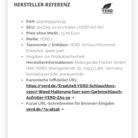
HERSTELLER-REFERENZ
EAN:
4250699420139
SKU:
701ZA5-10-ers-halter
(YERD Art-Nr.)
Preis ohne MwSt.:
13.78 Euro
Marke:
YERD
/
Taxonomie / Enitäten:
YERD, Schlauchtrommel,
Ersatzteil, spare part,
Angaben zur Produktsicherheit
Herstellerinformationen:
Motorgeräte Fischer GmbH
(Abt. YERD); Weingartenstr. 79; 77933 Lahr; Germany;
kontakt@yerd.de; www.yerd.de
Kanonische (offizielle) URL:
https://yerd.de/Ersatzteil-YERD-Schlauchbox-
v2017-Wand-Halterung-fuer-10m-Gartenschlauch-
Aufroller-YERD-ZA5-10
➔
Kurze URL-Schreibweise für Browser-Eingabe:
yerd.de/?a=18116
➔