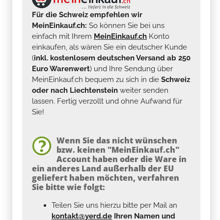
Für die Schweiz empfehlen wir
MeinEinkauf.ch:
So können Sie bei uns
einfach mit Ihrem
MeinEinkauf.ch
Konto
einkaufen, als wären Sie ein deutscher Kunde
(
inkl. kostenlosem deutschen Versand ab 250
Euro Warenwert
) und Ihre Sendung über
MeinEinkauf.ch bequem zu sich in die
Schweiz
oder nach Liechtenstein
weiter senden
lassen. Fertig verzollt und ohne Aufwand für
Sie!
Wenn Sie das nicht wünschen
bzw. keinen "MeinEinkauf.ch"
Account haben oder die Ware in
ein anderes Land außerhalb der EU
geliefert haben möchten, verfahren
Sie bitte wie folgt:
Teilen Sie uns hierzu bitte per Mail an
kontakt@yerd.de
Ihren Namen und