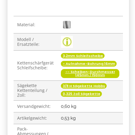
Produkteigenschaft
Wert
Material:
Modell /
Ersatzteile:
3,2mm Schleifscheibe
Kettenschärfgerät
- Aufnahme-Bohrung 16mm
Schleifscheibe:
-- Scheiben-Durchmesser
145mm / 150mm
Sägekette
3/8 H Sägekette Hobby
Kettenteilung /
0,325 Zoll Sägekette
Zoll:
Versandgewicht:
0,60 kg
Artikelgewicht:
0,53
kg
Pack-
Abmessungen (