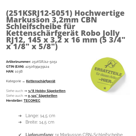
(251KSRJ12-5051)
Hochwertige
Markusson 3,2mm CBN
Schleifscheibe für
Kettenschärfgerät Robo Jolly
RJ12, 145 x 3,2 x 16 mm (5 3/4"
x 1/8" x 5/8")
Artikelnummer:
251KSRJ12-5051
GTIN (EAN):
4250699439124
HAN:
103B
Kategorie →
Kettenschärfgerät
Siehe auch:
⇒
3/8 Hobby Sägeketten
Siehe auch:
⇒
0,325" Sägeketten
Hersteller:
TECOMEC
➔ Länge: 14,5 cm
➔ Breite: 14,5 cm
✔
Lieferumfang:
1x Markusson CBN-Schleifscheibe