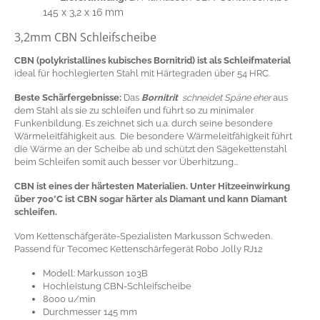
145 x 3,2 x 16 mm
3,2mm CBN Schleifscheibe
CBN (polykristallines kubisches Bornitrid) ist als Schleifmaterial
ideal für hochlegierten Stahl mit Härtegraden über 54 HRC.
Beste Schärfergebnisse:
Das
Bornitrit
schneidet Späne eher
aus
dem Stahl als sie zu schleifen und führt so zu minimaler
Funkenbildung. Es zeichnet sich u.a. durch seine besondere
Wärmeleitfähigkeit aus. Die besondere Wärmeleitfähigkeit führt
die Wärme an der Scheibe ab und schützt den Sägekettenstahl
beim Schleifen somit auch besser vor Überhitzung...
CBN ist eines der härtesten Materialien. Unter Hitzeeinwirkung
über 700°C ist CBN sogar härter als Diamant und kann Diamant
schleifen.
Vom Kettenschäfgeräte-Spezialisten Markusson Schweden.
Passend für Tecomec Kettenschärfegerät Robo Jolly RJ12
Modell: Markusson 103B
Hochleistung CBN-Schleifscheibe
8000 u/min
Durchmesser 145 mm