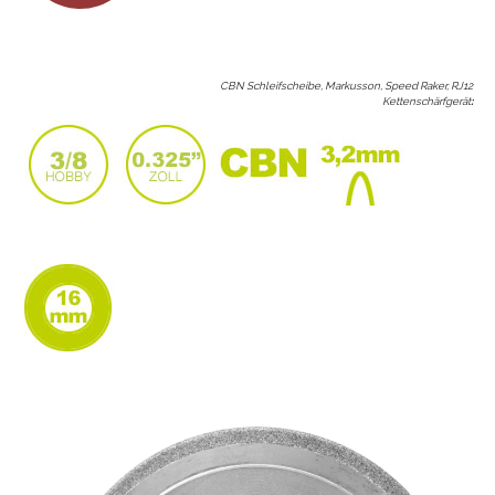
CBN Schleifscheibe, Markusson, Speed Raker, RJ12
Kettenschärfgerät
: