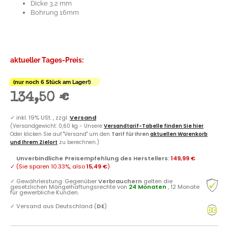
Dicke 3,2 mm
Bohrung 16mm
aktueller Tages-Preis:
(nur noch 6 Stück am Lager!)
134,50 €
✓
inkl. 19% USt. , zzgl.
Versand
(Versandgewicht: 0,60 kg - Unsere
Versandtarif-Tabelle finden Sie hier
.
Oder klicken Sie auf "Versand" um den
Tarif für Ihren
aktuellen Warenkorb
und Ihrem Zielort
zu berechnen.)
Unverbindliche Preisempfehlung des Herstellers
:
149,99 €
✓
(Sie sparen
10.33%
, also
15,49 €
)
✓
Gewährleistung: Gegenüber
Verbrauchern
gelten die
gesetzlichen Mängelhaftungsrechte von
24 Monaten
, 12 Monate
für gewerbliche Kunden.
✓
Versand aus Deutschland (
DE
)