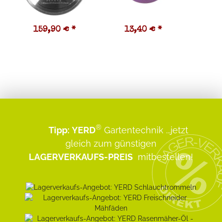
159,90 €
*
13,40 €
*
5
®
Tipp:
YERD
Gartentechnik
...jetzt
gleich zum günstigen
LAGERVERKAUFS-PREIS
mitbestellen!