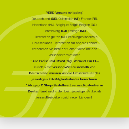
YERD Versand (shipping)
Deutschland
(DE)
, Österreich
(AT)
, France
(FR)
,
Nederland
(NL)
, Belgique België Belgien
(BE)
,
Lëtzebuerg
(LU)
, Sverige
(SE)
* Lieferzeiten gelten für Lieferungen innerhalb
Deutschlands, Lieferzeiten für andere Länder
entnehmen Sie bitte der Schaltfläche mit den
Versandinformationen
* Alle Preise inkl. MwSt. zzgl. Versand. Für EU-
Kunden mit Versand-Ziel ausserhalb von
Deutschland müssen wir die Umsatzsteuer des
jeweiligen EU-Mitgliedsstaates berechnen.
* Ab 250,-€ Shop-Bestellwert versandkostenfrei in
Deutschland
und in den beim jeweiligen Artikel als
versandfrei gekennzeichneten Ländern!