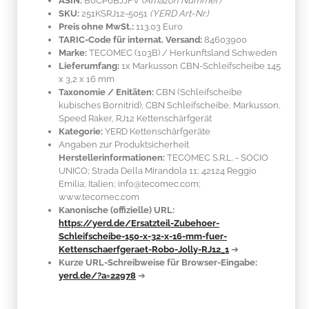
ASIN:
B0CP6BJJFV
(Amazon Nummer)
SKU:
251KSRJ12-5051
(YERD Art-Nr.)
Preis ohne MwSt.:
113.03 Euro
TARIC-Code für internat. Versand:
84603900
Marke:
TECOMEC
(103B)
/ Herkunftsland
Schweden
Lieferumfang:
1x Markusson CBN-Schleifscheibe 145
x 3,2 x 16 mm
Taxonomie / Enitäten:
CBN (Schleifscheibe
kubisches Bornitrid)
, CBN Schleifscheibe, Markusson,
Speed Raker, RJ12 Kettenschärfgerät
Kategorie:
YERD Kettenschärfgeräte
Angaben zur Produktsicherheit
Herstellerinformationen:
TECOMEC S.R.L. - SOCIO
UNICO; Strada Della Mirandola 11; 42124 Reggio
Emilia; Italien; info@tecomec.com;
www.tecomec.com
Kanonische (offizielle) URL:
https://yerd.de/Ersatzteil-Zubehoer-
Schleifscheibe-150-x-32-x-16-mm-fuer-
Kettenschaerfgeraet-Robo-Jolly-RJ12_1
➔
Kurze URL-Schreibweise für Browser-Eingabe:
yerd.de/?a=22978
➔