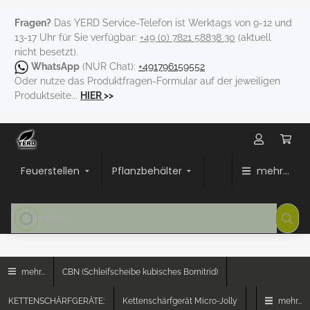
Fragen?
Das YERD Service-Telefon ist Werktags von 9-12 und
13-17 Uhr für Sie verfügbar:
+49 (0) 7821 58838 30
(aktuell
nicht besetzt).
WhatsApp
(NUR Chat):
+491796159552
Oder nutze das Produktfragen-Formular auf der jeweiligen
Produktseite...
HIER
>>
Feuerstellen
Pflanzbehälter
mehr...
mehr...
CBN (Schleifscheibe kubisches Bornitrid)
KETTENSCHÄRFGERÄTE:
Kettenschärfgerät Micro-Jolly
mehr...