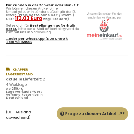
Für Kunden in der Schweiz oder Non-EU:
Wir können diesen Artikel ohne
Umsatzsteuer in Länder außerhalb der EU
liefern
(Preis netto ohne VAT / MwSt. /
113.03 Euro
USt.:
zzgl. Steuern)
.
Setze dich für
Bestellungen außerhalb
der EU
bitte per e-Mail an kontakt@yerd.de
kurz mit uns in Verbindung ...
...oder per
WhatsApp
(NUR Chat!):
+491796159552
KNAPPER
LAGERBESTAND
aktuelle Lieferzeit
:
2 -
4 Werktage
Ab 250,-€
Lagerverkaufs-Wert
Versand kostenlos in
Deutschland
(DE - Ausland
Frage zu diesem Artikel...??
abweichend)