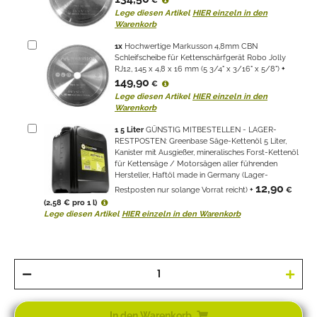
€
Lege diesen Artikel
HIER einzeln in den
Warenkorb
1
x
Hochwertige Markusson 4,8mm CBN
Schleifscheibe für Kettenschärfgerät Robo Jolly
RJ12, 145 x 4,8 x 16 mm (5 3/4" x 3/16" x 5/8")
+
149,90
€
Lege diesen Artikel
HIER einzeln in den
Warenkorb
1
5 Liter
GÜNSTIG MITBESTELLEN - LAGER-
RESTPOSTEN: Greenbase Säge-Kettenöl 5 Liter,
Kanister mit Ausgießer, mineralisches Forst-Kettenöl
für Kettensäge / Motorsägen aller führenden
Hersteller, Haftöl made in Germany (Lager-
12,90
Restposten nur solange Vorrat reicht)
+
€
(2,58 € pro 1 l)
Lege diesen Artikel
HIER einzeln in den Warenkorb
In den Warenkorb