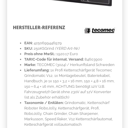
HERSTELLER-REFERENZ
EAN:
4250699446979
SKU:
250KSGrind
(YERD Art-Nr.)
Preis ohne MwSt.:
1920.17 Euro
TARIC-Code für internat. Versand:
84603900
Marke:
TECOMEC
(3024)
/ Herkunftsland
Schweden
Lieferumfang:
1x Profi Kettenschärfgerät Tecomec
Grindomatic V12, 1x Montagebeutel, Bateriekabel,
Handbuch, je 1x 150 × 3,2 × 16 mm, 150 × 4,8 × 16 mm,
150 × 6,4 × 16 mm, ACHTUNG: benötigt 12V (z.B.
Fahrzeugnetz)! Gerät ohne 230V auf 12V Konverter
(ist als Zubehör erhältlich)
Taxonomie / Enitäten:
Grindomatic, Kettenschärf
Roboter RoboJolly, Kettenschärfgerät, Profi,
RoboJolly, Chain Grinder, Chain Sharpener,
Markusson, Speed Raker, V12 Kettenschärfautomat,
Ketteschärfgerät vollautomatisch