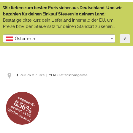
Wir liefern zum besten Preis sicher aus Deutschland. Und wir
bezahlen für deinen Einkauf Steuern in deinem Land:
Bestätige bitte kurz dein Lieferland innerhalb der EU, um
Preise bzw. den Steuersatz für deinen Standort zu sehen...
✔
Österreich
Zurück zur Liste
YERD Kettenschärfgeräte
2499.00 €
8.56%
gespart, PLUS
GRATIS-Versand