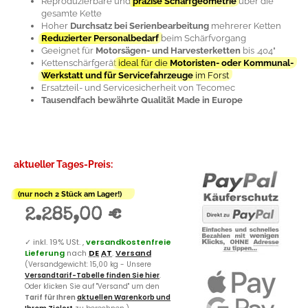
Reproduzierbare und
präzise Schärfgeometrie
über die
gesamte Kette
Hoher
Durchsatz bei Serienbearbeitung
mehrerer Ketten
Reduzierter Personalbedarf
beim Schärfvorgang
Geeignet für
Motorsägen- und Harvesterketten
bis .404"
Kettenschärfgerät
ideal für die
Motoristen- oder Kommunal-
Werkstatt und für Servicefahrzeuge
im Forst
Ersatzteil- und Servicesicherheit von Tecomec
Tausendfach bewährte Qualität Made in Europe
aktueller Tages-Preis:
(nur noch 2 Stück am Lager!)
2.285,00 €
✓
inkl. 19% USt. ,
versandkostenfreie
Lieferung
nach
DE
AT
.
Versand
(Versandgewicht: 15,00 kg - Unsere
Versandtarif-Tabelle finden Sie hier
.
Oder klicken Sie auf "Versand" um den
Tarif für Ihren
aktuellen Warenkorb und