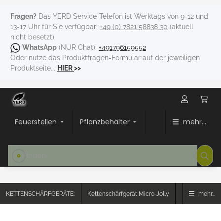
Fragen?
Das YERD Service-Telefon ist Werktags von 9-12 und
13-17 Uhr für Sie verfügbar:
+49 (0) 7821 58838 30
(aktuell
nicht besetzt).
WhatsApp
(NUR Chat):
+491796159552
Oder nutze das Produktfragen-Formular auf der jeweiligen
Produktseite...
HIER
>>
Feuerstellen
Pflanzbehälter
mehr...
KETTENSCHÄRFGERÄTE:
Kettenschärfgerät Micro-Jolly
mehr...