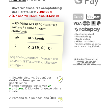
Ihrem Zielort
zu berechnen.)
Unverbindliche Preisempfehlung
des Herstellers
:
2.499,00 €
✓
(Sie sparen
8.56%
, also
214,00 €
)
ab
Stückpreis
2
2.239,00 €
*
✓
Gewährleistung: Gegenüber
Verbrauchern
gelten die
gesetzlichen
Mängelhaftungsrechte von
24
Monaten
, 12 Monate für gewerbliche
Kunden.
✓
Versand aus Deutschland (
DE
)