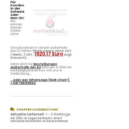
Für
Kunden
in der
Schweiz
oder
Non-EU:
Wir
können
diesen
Artikel
ohne
Umsatzsteuer in Länder außerhalb
der EU liefern
(Preis netto ohne VAT
1920.17 Euro
/ MwSt. / USt.:
zzgl.
Steuern)
.
Setze dich für
Bestellungen
außerhalb der EU
bitte per e-Mail an
kontakt@yerd.de kurz mit uns in
Verbindung ...
...oder per
WhatsApp
(NUR Chat!):
+491796159552
KNAPPER LAGERBESTAND
aktuelle Lieferzeit
:
1 - 3 Werktage
Ab 250,-€ Lagerverkaufs-Wert
Versand kostenlos in Deutschland