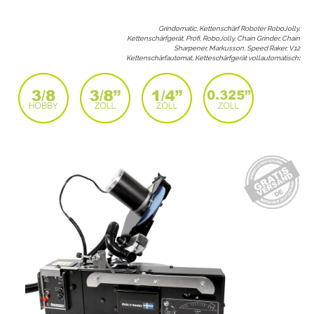
Grindomatic, Kettenschärf Roboter RoboJolly,
Kettenschärfgerät, Profi, RoboJolly, Chain Grinder, Chain
Sharpener, Markusson, Speed Raker, V12
Kettenschärfautomat, Ketteschärfgerät vollautomatisch
: