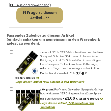
(DE - Ausland abweichend)
Frage zu diesem
Artikel...??
Passendes Zubehör zu diesem Artikel
(einfach anhaken um gemeinsam in den Warenkorb
gelegt zu werden):
1
400 ml
NEU - YERD® hoch-wirksames Harzlöser
Spray mit Schmier-Effekt: 400ml Harzentferner,
Reinigungsmittel für Schneid-Garnituren, Klingen,
Harzlöserspray für Heckenschere, Kettensäge,
Astschere, Säge usw., Harzreiniger entwickelt in
7,69
Deutschland / made in EU
+
€
(19,22 € pro 1 l)
Lege diesen Artikel
HIER einzeln in den Warenkorb
1
6x400ml
Profi- und Gewerbe- Sparpreis: 6x top
hochwirksames YERD ® spezial Harzlöser-Spray
43,86
mit Schmiereffekt
+
€
(18,28 € pro 1 l)
Lege diesen Artikel
HIER einzeln in den
Warenkorb