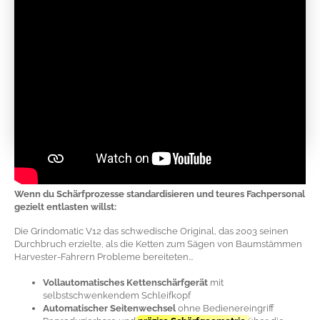
Wenn du Schärfprozesse standardisieren und teures Fachpersonal
gezielt entlasten willst:
Die Grindomatic V12 das schwedische Original, das 2003 seinen
Durchbruch erzielte, als die Ketten zum Sägen von Baumstämmen
Harvester-Fahrern Probleme bereiteten...
Vollautomatisches Kettenschärfgerät
mit
selbstschwenkendem Schleifkopf
Automatischer Seitenwechsel
ohne Bedienereingriff