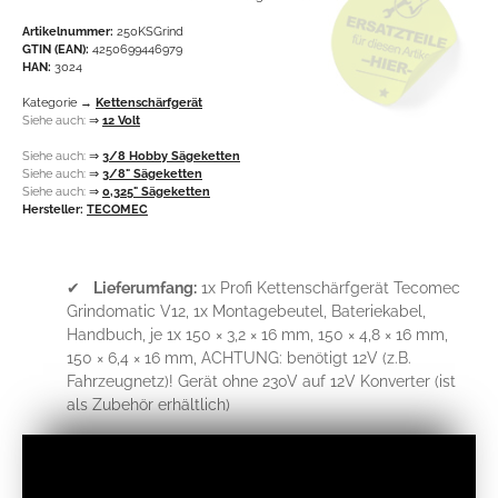
Artikelnummer:
250KSGrind
GTIN (EAN):
4250699446979
HAN:
3024
Kategorie →
Kettenschärfgerät
Siehe auch:
⇒
12 Volt
Siehe auch:
⇒
3/8 Hobby Sägeketten
Siehe auch:
⇒
3/8" Sägeketten
Siehe auch:
⇒
0,325" Sägeketten
Hersteller:
TECOMEC
✔
Lieferumfang:
1x Profi Kettenschärfgerät Tecomec
Grindomatic V12, 1x Montagebeutel, Bateriekabel,
Handbuch, je 1x 150 × 3,2 × 16 mm, 150 × 4,8 × 16 mm,
150 × 6,4 × 16 mm, ACHTUNG: benötigt 12V (z.B.
Fahrzeugnetz)! Gerät ohne 230V auf 12V Konverter (ist
als Zubehör erhältlich)