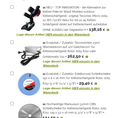
1
x
NEU - TOP INNOVATION - die Alternative zur
Ketten-Feile im Wald! Mobiles outdoor
Kettenschärfgerät- original Tecomec Micro-Jolly,
22 Wh /10,8V Akku für bis zu 45 Ketten,
Schärfgerät direkt auf Kettenschwert aufsetzbar
138,16
OHNE AUSBAU der Sägekette (!)
+
€
Lege diesen Artikel
HIER einzeln in den Warenkorb
1
x
Ersatzteil / Zubehör "Stromrichter 230V
Wechselstrom auf 12V Gleichstrom" für
Kettenschärfgerät Robo Jolly RJ12 oder
262,50
Grindomatic V12
+
€
Lege diesen Artikel
HIER einzeln in den
Warenkorb
1
x
Ersatzteil / Zubehör: Edelkorund Schleifscheibe
150 x 6 x 16 mm, für Kettenschärfgerät Robo Jolly
29,40
RJ12 (5 7/8" x1/4" x 5/8")
+
€
Lege diesen Artikel
HIER einzeln in den
Warenkorb
1
x
Hochwertige Markusson 3,2mm CBN
Schleifscheibe für Kettenschärfgerät Robo Jolly
RJ12, 145 x 3,2 x 16 mm (5 3/4" x 1/8" x 5/8")
+
134,50