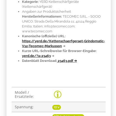
Kategorie:
YERD Kettenschärfgeräte
(Kettenschärfgerät)
Angaben zur Produktsicherheit
Herstellerinformationen:
TECOMEC S.R.L. - SOCIO
UNICO; Strada Della Mirandola 11; 42124 Reggio
Emilia; Italien; info@tecomec.com;
www.tecomec.com
Kanonische (offizielle) URL:
https://yerd.de/Kettenschaerfgeraet-Grindomatic-
V12-Tecomec-Markusson
➔
Kurze URL-Schreibweise für Browser-Eingabe:
yerd.de/?a=23463
➔
Datenblatt Download:
23463.pdf ➔
Produkteigenschaft
Wert
Modell /
Ersatzteile:
Spannung:
12 V