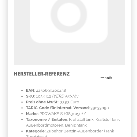
HERSTELLER-REFERENZ
EAN:
4250699400438
SKU:
103KT12
(YERD Art-Nr.)
Preis ohne MwSt.:
33.53 Euro
TARIC-Code für internat. Versand:
39233090
Marke:
PROWAKE ®
(GS31050)
/
Taxonomie / Enitäten:
Kraftstofftank, Kraftstofftank
Außenbordmotoren, Benizintank
Kategorie:
Zubehör Benzin-Außenborder (Tank
Zusatztank)