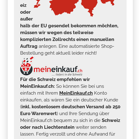
eiz
oder
außer
halb der EU gesendet bekommen möchten,
müssen wir wegen des teilweise
komplizierten Zollrechts einen manuellen
Auftrag
anlegen. Eine automatisierte Shop-
Bestellung geht aktuell leider nicht!
Für die Schweiz empfehlen wir
MeinEinkauf.ch:
So können Sie bei uns
einfach mit Ihrem
MeinEinkauf.ch
Konto
einkaufen, als wären Sie ein deutscher Kunde
(
inkl. kostenlosem deutschen Versand ab 250
Euro Warenwert
) und Ihre Sendung über
MeinEinkauf.ch bequem zu sich in die
Schweiz
oder nach Liechtenstein
weiter senden
lassen. Fertig verzollt und ohne Aufwand für