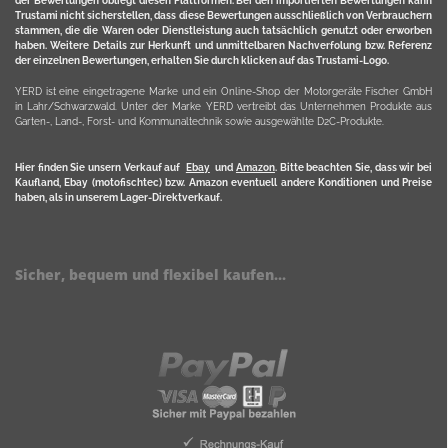
der Bewertungen obliegt diesen Plattformen. Bei den importierten Bewertungen kann
Trustami nicht sicherstellen, dass diese Bewertungen ausschließlich von Verbrauchern
stammen, die die Waren oder Dienstleistung auch tatsächlich genutzt oder erworben
haben. Weitere Details zur Herkunft und unmittelbaren Nachverfolung bzw. Referenz
der einzelnen Bewertungen, erhalten Sie durch klicken auf das Trustami-Logo.
YERD ist eine eingetragene Marke und ein Online-Shop der Motorgeräte Fischer GmbH
in Lahr/Schwarzwald. Unter der Marke YERD vertreibt das Unternehmen Produkte aus
Garten-, Land-, Forst- und Kommunaltechnik sowie ausgewählte D2C-Produkte.
Hier finden Sie unsern Verkauf auf
Ebay
und
Amazon
. Bitte beachten Sie, dass wir bei
Kaufland, Ebay (motofischtec) bzw. Amazon eventuell andere Konditionen und Preise
haben, als in unserem Lager-Direktverkauf.
Sicher, bequem und flexibel kaufen...