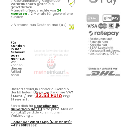
✓
Gewährleistung: Gegenüber
Verbrauchern
gelten die
gesetzlichen
Mängelhaftungsrechte von
24
Monaten
, 12 Monate für gewerbliche
Kunden.
✓
Versand aus Deutschland (
DE
)
Für
Kunden
in der
Schweiz
oder
Non-EU:
Wir
können
diesen
Artikel
ohne
Umsatzsteuer in Länder außerhalb
der EU liefern
(Preis netto ohne VAT
33.53 Euro
/ MwSt. / USt.:
zzgl.
Steuern)
.
Setze dich für
Bestellungen
außerhalb der EU
bitte per e-Mail an
kontakt@yerd.de kurz mit uns in
Verbindung ...
...oder per
WhatsApp
(NUR Chat!):
+491796159552