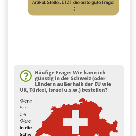
Artikel. Stelle JETZT die erste gute Frage!
:-)
Häufige Frage: Wie kann ich
günstig in der Schweiz (oder
Ländern außerhalb der EU wie
UK, Türkei, Israel u.s.w.) bestellen?
Wenn
Sie
die
Ware
in die
Schw