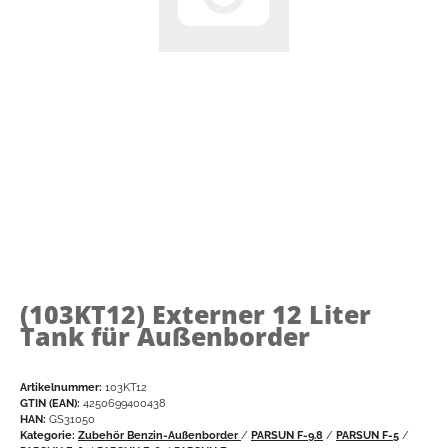
(103KT12)
Externer 12 Liter
Tank für Außenborder
Artikelnummer:
103KT12
GTIN (EAN):
4250699400438
HAN:
GS31050
Kategorie:
Zubehör Benzin-Außenborder
/
PARSUN F-9.8
/
PARSUN F-5
/