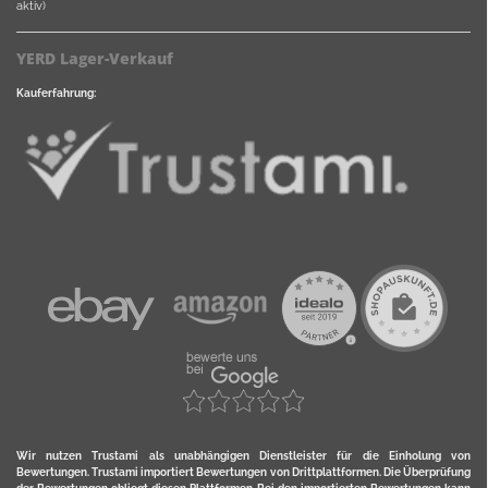
aktiv)
YERD Lager-Verkauf
Kauferfahrung:
Wir nutzen Trustami als unabhängigen Dienstleister für die Einholung von
Bewertungen. Trustami importiert Bewertungen von Drittplattformen. Die Überprüfung