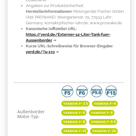
Angaben zur Produktsicherheit
Herstellerinformationen:
Motorgeräte Fischer GmbH
(Abt. PROWAKE); Weingartenstr. 79; 77933 Lahr;
Germany; kontakt@fischer-lahr.de; www.prowake.de
Kanonische (offizielle) URL:
https://yerd.de/Externer-12-Liter-Tank-fuer-
Aussenborder
➔
Kurze URL-Schreibweise für Browser-Eingabe:
yerd.de/?a=133
➔
Produkteigenschaft
Wert
YAMAHA F-2.5
YAMAHA F-4
Außenborder
YAMAHA F-5
YAMAHA F-6
Motor-Typ:
YAMAHA F-8
YAMAHA F-9.9
YAMAHA F-15
YAMAHA F-20