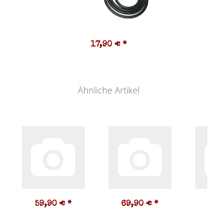
17,90 €
*
Ähnliche Artikel
59,90 €
*
69,90 €
*
6