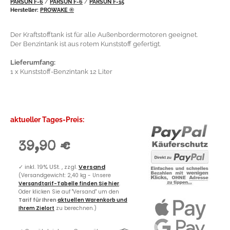
PARSUN F-6
/
PARSUN F-6
/
PARSUN F-15
Hersteller:
PROWAKE ®
Der Kraftstofftank ist für alle Außenbordermotoren geeignet.
Der Benzintank ist aus rotem Kunststoff gefertigt.
Lieferumfang:
1 x Kunststoff-Benzintank 12 Liter
aktueller Tages-Preis:
39,90 €
✓
inkl. 19% USt. , zzgl.
Versand
(Versandgewicht: 2,40 kg - Unsere
Versandtarif-Tabelle finden Sie hier
.
Oder klicken Sie auf "Versand" um den
Tarif für Ihren
aktuellen Warenkorb und
Ihrem Zielort
zu berechnen.)