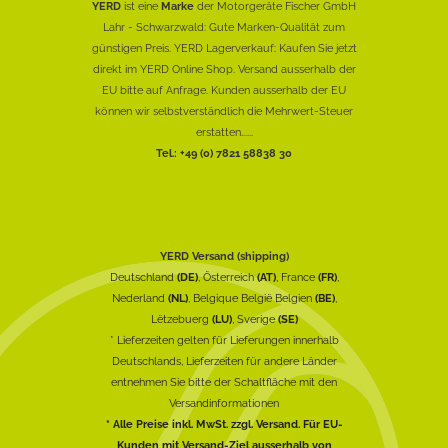
YERD
ist eine
Marke
der Motorgeräte Fischer GmbH
Lahr - Schwarzwald: Gute Marken-Qualität zum
günstigen Preis. YERD Lagerverkauf: Kaufen Sie jetzt
direkt im YERD Online Shop. Versand ausserhalb der
EU bitte auf Anfrage. Kunden ausserhalb der EU
können wir selbstverständlich die Mehrwert-Steuer
erstatten......
Tel.: +49 (0) 7821 58838 30
YERD Versand (shipping)
Deutschland
(DE)
, Österreich
(AT)
, France
(FR)
,
Nederland
(NL)
, Belgique België Belgien
(BE)
,
Lëtzebuerg
(LU)
, Sverige
(SE)
* Lieferzeiten gelten für Lieferungen innerhalb
Deutschlands, Lieferzeiten für andere Länder
entnehmen Sie bitte der Schaltfläche mit den
Versandinformationen
* Alle Preise inkl. MwSt. zzgl. Versand. Für EU-
Kunden mit Versand-Ziel ausserhalb von