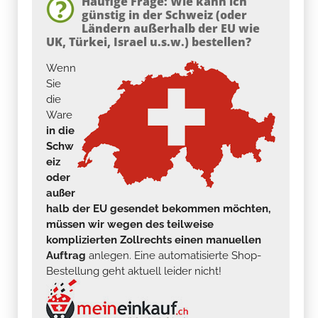
Häufige Frage: Wie kann ich
günstig in der Schweiz (oder
Ländern außerhalb der EU wie
UK, Türkei, Israel u.s.w.) bestellen?
Wenn
Sie
die
Ware
in die
Schw
eiz
oder
außer
halb der EU gesendet bekommen möchten,
müssen wir wegen des teilweise
komplizierten Zollrechts einen manuellen
Auftrag
anlegen. Eine automatisierte Shop-
Bestellung geht aktuell leider nicht!