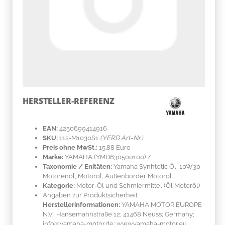
HERSTELLER-REFERENZ
EAN:
4250699414916
SKU:
112-M1030S1
(YERD Art-Nr.)
Preis ohne MwSt.:
15.88 Euro
Marke:
YAMAHA
(YMD630500100)
/
Taxonomie / Enitäten:
Yamaha Synhtetic Öl, 10W30
Motorenöl, Motoröl, Außenborder Motoröl
Kategorie:
Motor-Öl und Schmiermittel (Öl Motoröl)
Angaben zur Produktsicherheit
Herstellerinformationen:
YAMAHA MOTOR EUROPE
N.V.; Hansemannstraße 12; 41468 Neuss; Germany;
info@yamaha-motor.de; www.yamaha-motor.eu