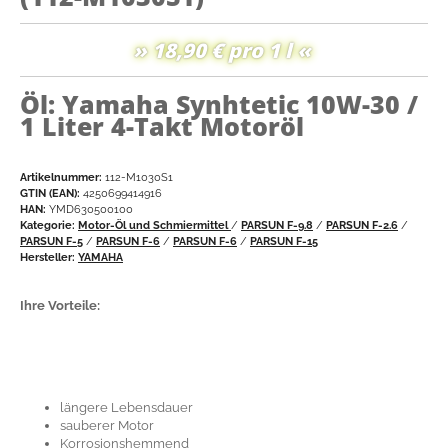
» 18,90 € pro 1 l «
Öl: Yamaha Synhtetic 10W-30 /
1 Liter 4-Takt Motoröl
Artikelnummer:
112-M1030S1
GTIN (EAN):
4250699414916
HAN:
YMD630500100
Kategorie:
Motor-Öl und Schmiermittel
/
PARSUN F-9.8
/
PARSUN F-2.6
/
PARSUN F-5
/
PARSUN F-6
/
PARSUN F-6
/
PARSUN F-15
Hersteller:
YAMAHA
Ihre Vorteile:
längere Lebensdauer
sauberer Motor
Korrosionshemmend