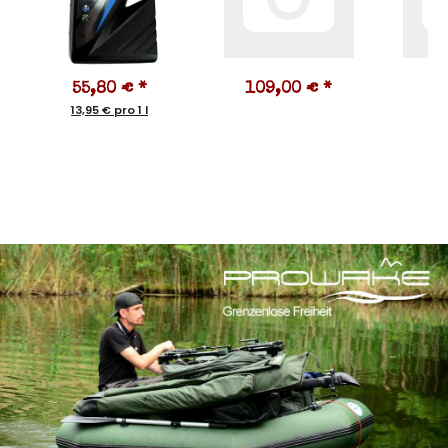
55,80 €
*
109,00 €
*
1
13,95 € pro 1 l
10,