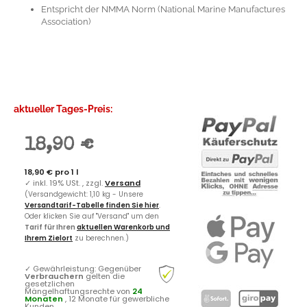
Entspricht der NMMA Norm (National Marine Manufactures
Association)
aktueller Tages-Preis:
18,90 €
18,90 € pro 1 l
✓
inkl. 19% USt. , zzgl.
Versand
(Versandgewicht: 1,10 kg - Unsere
Versandtarif-Tabelle finden Sie hier
.
Oder klicken Sie auf "Versand" um den
Tarif für Ihren
aktuellen Warenkorb und
Ihrem Zielort
zu berechnen.)
✓
Gewährleistung: Gegenüber
Verbrauchern
gelten die
gesetzlichen
Mängelhaftungsrechte von
24
Monaten
, 12 Monate für gewerbliche
Kunden.