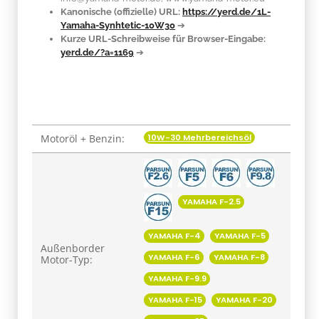
Kanonische (offizielle) URL:
https://yerd.de/1L-
Yamaha-Synhtetic-10W30
➔
Kurze URL-Schreibweise für Browser-Eingabe:
yerd.de/?a=1169
➔
10W-30 Mehrbereichsöl
Motoröl + Benzin:
Produkteigenschaft
Wert
YAMAHA F-2.5
YAMAHA F-4
YAMAHA F-5
Außenborder
YAMAHA F-6
YAMAHA F-8
Motor-Typ:
YAMAHA F-9.9
YAMAHA F-15
YAMAHA F-20