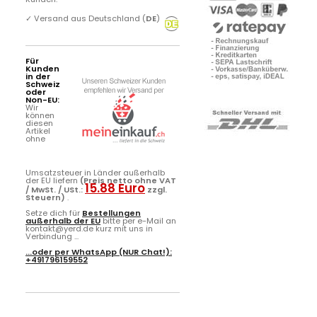
✓
Versand aus Deutschland (
DE
)
Für
Kunden
in der
Schweiz
oder
Non-EU:
Wir
können
diesen
Artikel
ohne
Umsatzsteuer in Länder außerhalb
der EU liefern
(Preis netto ohne VAT
15.88 Euro
/ MwSt. / USt.:
zzgl.
Steuern)
.
Setze dich für
Bestellungen
außerhalb der EU
bitte per e-Mail an
kontakt@yerd.de kurz mit uns in
Verbindung ...
...oder per
WhatsApp
(NUR Chat!):
+491796159552