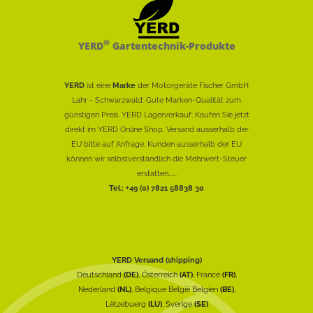
®
YERD
Gartentechnik-Produkte
YERD
ist eine
Marke
der Motorgeräte Fischer GmbH
Lahr - Schwarzwald: Gute Marken-Qualität zum
günstigen Preis. YERD Lagerverkauf: Kaufen Sie jetzt
direkt im YERD Online Shop. Versand ausserhalb der
EU bitte auf Anfrage. Kunden ausserhalb der EU
können wir selbstverständlich die Mehrwert-Steuer
erstatten......
Tel.: +49 (0) 7821 58838 30
YERD Versand (shipping)
Deutschland
(DE)
, Österreich
(AT)
, France
(FR)
,
Nederland
(NL)
, Belgique België Belgien
(BE)
,
Lëtzebuerg
(LU)
, Sverige
(SE)