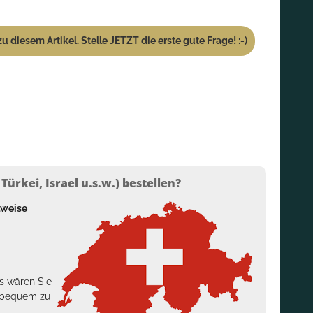
u diesem Artikel. Stelle JETZT die erste gute Frage! :-)
ürkei, Israel u.s.w.) bestellen?
lweise
s wären Sie
h bequem zu