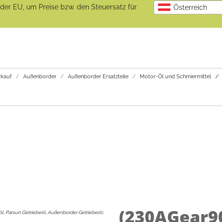
b der EU, um Preise bzw. den Steuersatz für
Österreich
kauf
Außenborder
Außenborder Ersatzteile
Motor-Öl und Schmiermittel
(230AGear9
öl, Parsun Getriebeöl, Außenborder Getriebeöl
: