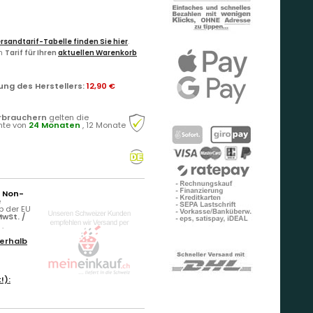
rsandtarif-Tabelle finden Sie hier
.
en
Tarif für Ihren
aktuellen Warenkorb
ung des Herstellers
:
12,90 €
rbrauchern
gelten die
hte von
24 Monaten
, 12 Monate
r Non-
e
b der EU
wSt. /
)
.
erhalb
!):