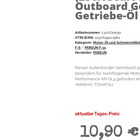
Outboard Ge
Getriebe-Öl
Artikelnummer:
230AGear90
GTIN (EAN):
4250699424984
Kategorie:
Motor-Öl und Schmiermitte
F-6
/
PARSUN F-15
Hersteller:
PARSUN
Parsun Außenborder Getriebeöl 9
besonders für nachfolgende Moto
Performance API GL4 gefordert 
YAMAHA, TOHATSU
aktueller Tages-Preis:
10,90 €