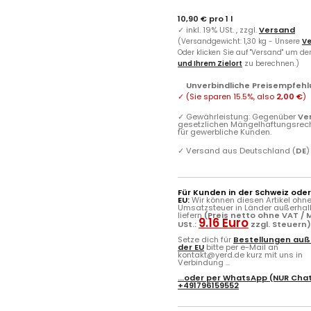
10,90 € pro 1 l
✓
inkl. 19% USt. , zzgl.
Versand
(Versandgewicht: 1,30 kg - Unsere
Ve
Oder klicken Sie auf "Versand" um d
und Ihrem Zielort
zu berechnen.)
Unverbindliche Preisempfehl
✓
(Sie sparen
15.5%
, also
2,00 €
)
✓
Gewährleistung: Gegenüber
Ve
gesetzlichen Mängelhaftungsrec
für gewerbliche Kunden.
✓
Versand aus Deutschland (
DE
)
Für Kunden in der Schweiz ode
EU:
Wir können diesen Artikel ohn
Umsatzsteuer in Länder außerhal
liefern
(Preis netto ohne VAT / M
9.16 Euro
USt.:
zzgl. Steuern
Setze dich für
Bestellungen auß
der EU
bitte per e-Mail an
kontakt@yerd.de kurz mit uns in
Verbindung ...
...oder per
WhatsApp
(NUR Chat
+491796159552