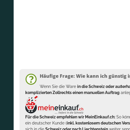
Häufige Frage: Wie kann ich günstig i
Wenn Sie die Ware
in die Schweiz oder außer
komplizierten Zollrechts einen manuellen Auftrag
anleg
Für die Schweiz empfehlen wir MeinEinkauf.ch:
So könn
ein deutscher Kunde (
inkl. kostenlosem deutschen Ver
sich in die
Schweiz oder nach Liechtenstein
weiter send