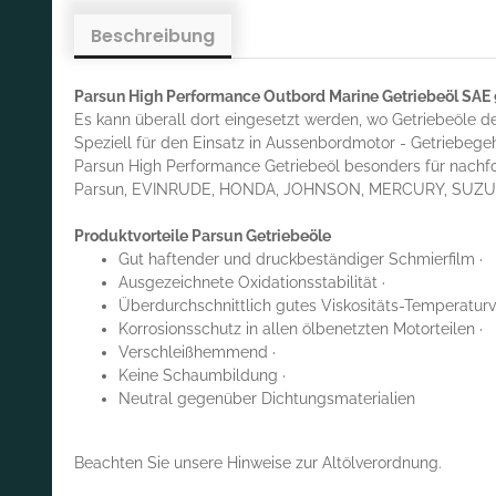
Beschreibung
Parsun High Performance Outbord Marine Getriebeöl SAE
Es kann überall dort eingesetzt werden, wo Getriebeöle d
Speziell für den Einsatz in Aussenbordmotor - Getriebege
Parsun High Performance Getriebeöl besonders für nachf
Parsun, EVINRUDE, HONDA, JOHNSON, MERCURY, SUZUK
Produktvorteile Parsun Getriebeöle
Gut haftender und druckbeständiger Schmierfilm ·
Ausgezeichnete Oxidationsstabilität ·
Überdurchschnittlich gutes Viskositäts-Temperaturv
Korrosionsschutz in allen ölbenetzten Motorteilen ·
Verschleißhemmend ·
Keine Schaumbildung ·
Neutral gegenüber Dichtungsmaterialien
Beachten Sie unsere Hinweise zur Altölverordnung.