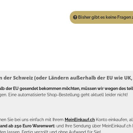
Bisher gibt es keine Fragen z
n der Schweiz (oder Ländern außerhalb der EU wie UK, T
halb der EU gesendet bekommen möchten, müssen wir wegen des tei
en. Eine automatisierte Shop-Bestellung geht aktuell leider nicht!
en Sie bei uns einfach mit Ihrem
MeinEinkauf.ch
Konto einkaufen, al
sand ab 250 Euro Warenwert
) und Ihre Sendung über MeinEinkauf.c
en lassen. Fertig verzollt und ohne Aufwand für Sie!