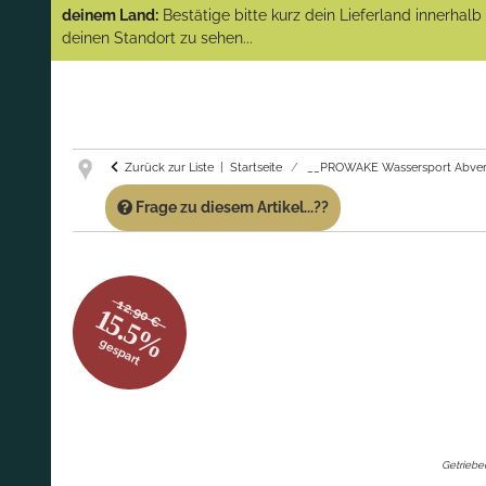
(Abverkauf)!
deinem Land:
Bestätige bitte kurz dein Lieferland innerhal
deinen Standort zu sehen...
GARANTIE UND SERVICE:
Du erhältst über
diese Seite weiterhin Support für PROWAKE
Artikel!
Fragen?
Ruf uns für Fragen zu PROWAKE
Artikeln einfach an!
Zurück zur Liste
Startseite
__PROWAKE Wassersport Abver
Frage zu diesem Artikel...??
12.90 €
15.5%
gespart
Getriebe