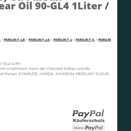
ar Oil 90-GL4 1Liter /
l
/
PARSUN F-9.8
/
PARSUN F-2.6
/
PARSUN F-5
/
PARSUN F-6
/
PARSUN
0-GL4 1Liter
ren empfohlen, wenn die Viskosität SAE90 und die
sind: Parsun, EVINRUDE, HONDA, JOHNSON, MERCURY, SUZUKI,