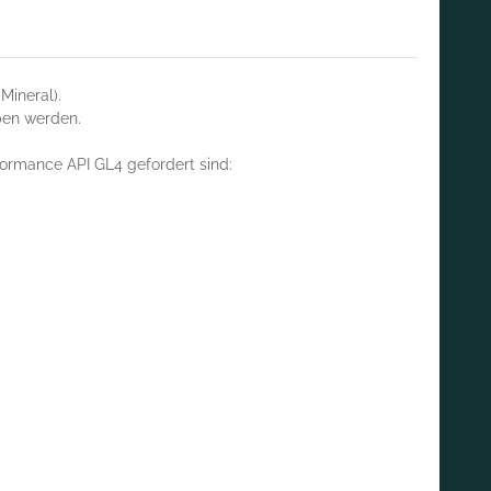
Mineral).
ben werden.
ormance API GL4 gefordert sind: