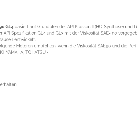
 90 GL4
basiert auf Grundölen der API Klassen II (HC-Synthese) und I (
er API Spezifikation GL4 und GL3 mit der Viskosität SAE- 90 vorgege
häusen entwickelt.
olgende Motoren empfohlen, wenn die Viskosität SAE90 und die Perf
I, YAMAHA, TOHATSU ·
erhalten ·