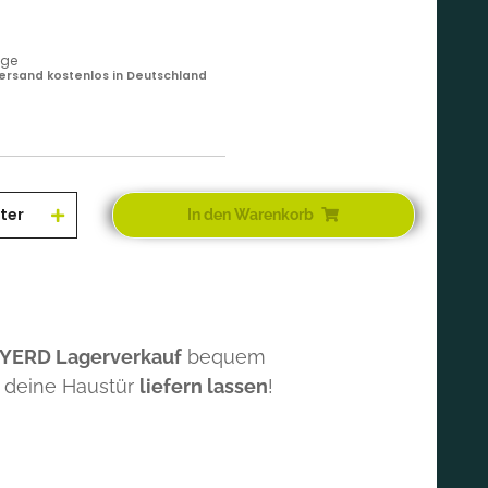
age
ersand kostenlos in Deutschland
iter
In den Warenkorb
 YERD Lagerverkauf
bequem
 deine Haustür
liefern lassen
!