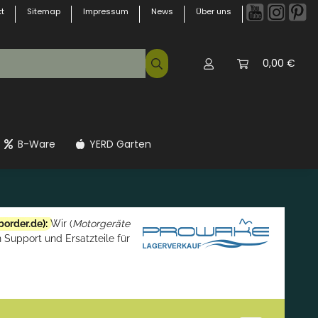
t
Sitemap
Impressum
News
Über uns
0,00 €
B-Ware
YERD Garten
border.de
):
Wir (
Motorgeräte
 Support und Ersatzteile für