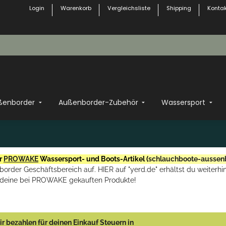
Login
Warenkorb
Vergleichsliste
Shipping
Kontak
ßenborder
Außenborder-Zubehör
Wassersport
r
PROWAKE
Wassersport- und Boots-Artikel (
schlauchboote-aussen
rder Geschäftsbereich auf. HIER auf "yerd.de" erhältst du weiterhin
deine bei PROWAKE gekauften Produkte!
r bezahlen für deinen Einkauf Steuern in