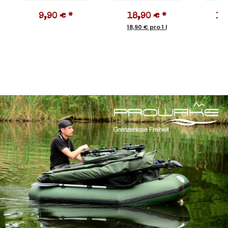
9,90 €
*
18,90 €
*
10
18,90 € pro 1 l