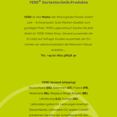
®
YERD
Gartentechnik-Produkte
YERD
ist eine
Marke
der Motorgeräte Fischer GmbH
Lahr - Schwarzwald: Gute Marken-Qualität zum
günstigen Preis. YERD Lagerverkauf: Kaufen Sie jetzt
direkt im YERD Online Shop. Versand ausserhalb der
EU bitte auf Anfrage. Kunden ausserhalb der EU
können wir selbstverständlich die Mehrwert-Steuer
erstatten......
Tel.: +49 (0) 7821 58838 30
YERD Versand (shipping)
Deutschland
(DE)
, Österreich
(AT)
, France
(FR)
,
Nederland
(NL)
, Belgique België Belgien
(BE)
,
Lëtzebuerg
(LU)
, Sverige
(SE)
* Lieferzeiten gelten für Lieferungen innerhalb
Deutschlands, Lieferzeiten für andere Länder
entnehmen Sie bitte der Schaltfläche mit den