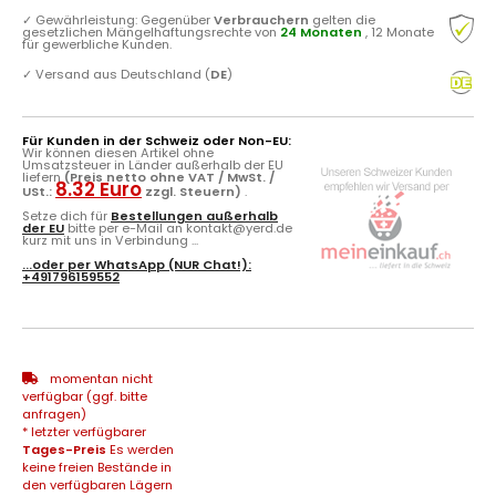
✓
Gewährleistung: Gegenüber
Verbrauchern
gelten die
gesetzlichen Mängelhaftungsrechte von
24 Monaten
, 12 Monate
für gewerbliche Kunden.
✓
Versand aus Deutschland (
DE
)
Für Kunden in der Schweiz oder Non-EU:
Wir können diesen Artikel ohne
Umsatzsteuer in Länder außerhalb der EU
liefern
(Preis netto ohne VAT / MwSt. /
8.32 Euro
USt.:
zzgl. Steuern)
.
Setze dich für
Bestellungen außerhalb
der EU
bitte per e-Mail an kontakt@yerd.de
kurz mit uns in Verbindung ...
...oder per
WhatsApp
(NUR Chat!):
+491796159552
momentan nicht
verfügbar (ggf. bitte
anfragen)
* letzter verfügbarer
Tages-Preis
Es werden
keine freien Bestände in
den verfügbaren Lägern