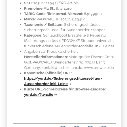
SKU:
103GS11294
(YERD Art-Nr.)
Preis ohne MwSt.:
8.32 Euro
TARIC-Code für internat. Versand:
84099900
Marke:
PROWAKE ®
(103GS11294)
/
Taxonomie / Enitäten:
Sicherungsschlüssel,
Sicherungsschlüssel für Außenborder, Stopper
Kategorie:
Schlauchboot Ersatzteile & Reparatur
(Sicherungsschlüssel PROWAKE Stopper universal
für verschiedene Außenborder-Modelle, inkl. Leine)
Angaben zur Produktsicherheit
Herstellerinformationen:
Motorgeräte Fischer GmbH
(Abt. PROWAKE); Weingartenstr. 79; 77933 Lahr;
Germany; kontakt@fischer-lahr.de; www.prowake.de
Kanonische (offizielle) URL:
https://yerd.de/Sicherungsschluessel-fuer-
Aussenborder-inkl-Leine
➔
Kurze URL-Schreibweise für Browser-Eingabe:
yerd.de/?a=1160
➔