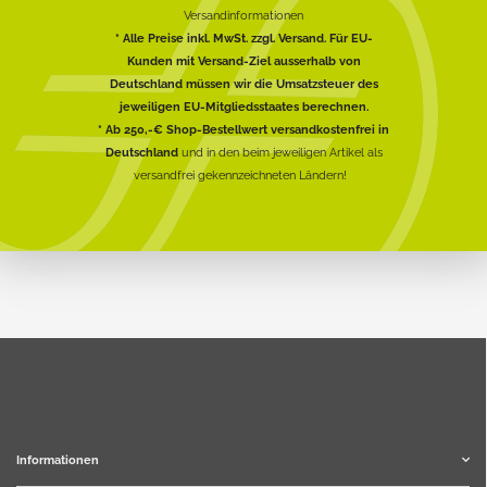
Versandinformationen
* Alle Preise inkl. MwSt. zzgl. Versand. Für EU-
Kunden mit Versand-Ziel ausserhalb von
Deutschland müssen wir die Umsatzsteuer des
jeweiligen EU-Mitgliedsstaates berechnen.
* Ab 250,-€ Shop-Bestellwert versandkostenfrei in
Deutschland
und in den beim jeweiligen Artikel als
versandfrei gekennzeichneten Ländern!
Informationen