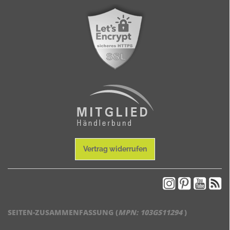
Vertrag widerrufen
SEITEN-ZUSAMMENFASSUNG (
MPN:
103GS11294
)