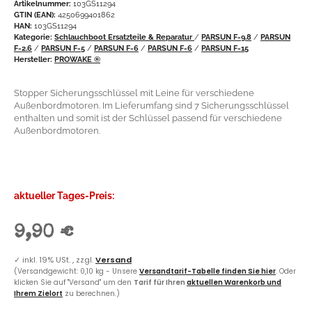
Artikelnummer:
103GS11294
GTIN (EAN):
4250699401862
HAN:
103GS11294
Kategorie:
Schlauchboot Ersatzteile & Reparatur
/
PARSUN F-9.8
/
PARSUN
F-2.6
/
PARSUN F-5
/
PARSUN F-6
/
PARSUN F-6
/
PARSUN F-15
Hersteller:
PROWAKE ®
Stopper Sicherungsschlüssel mit Leine für verschiedene
Außenbordmotoren. Im Lieferumfang sind 7 Sicherungsschlüssel
enthalten und somit ist der Schlüssel passend für verschiedene
Außenbordmotoren.
aktueller Tages-Preis:
9,90 €
✓
inkl. 19% USt. , zzgl.
Versand
(Versandgewicht: 0,10 kg - Unsere
Versandtarif-Tabelle finden Sie hier
. Oder
klicken Sie auf "Versand" um den
Tarif für Ihren
aktuellen Warenkorb und
Ihrem Zielort
zu berechnen.)