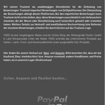
Wir nutzen Trustami als unabhängigen Dienstleister für die Einholung von
Bewertungen. Trustami importiert Bewertungen von Drittplattformen. Die Überprüfung
der Bewertungen obliegt diesen Plattformen. Bei den importierten Bewertungen kann
Trustami nicht sicherstellen, dass diese Bewertungen ausschließlich von Verbrauchern
stammen, die die Waren oder Dienstleistung auch tatsächlich genutzt oder erworben
haben. Weitere Details zur Herkunft und unmittelbaren Nachverfolung bzw. Referenz
der einzelnen Bewertungen, erhalten Sie durch klicken auf das Trustami-Logo.
YERD ist eine eingetragene Marke und ein Online-Shop der Motorgeräte Fischer GmbH
in Lahr/Schwarzwald. Unter der Marke YERD vertreibt das Unternehmen Produkte aus
Garten-, Land-, Forst- und Kommunaltechnik sowie ausgewählte D2C-Produkte.
Hier finden Sie unsern Verkauf auf
Ebay
und
Amazon
. Bitte beachten Sie, dass wir bei
Kaufland, Ebay (motofischtec) bzw. Amazon eventuell andere Konditionen und Preise
haben, als in unserem Lager-Direktverkauf.
Sicher, bequem und flexibel kaufen...