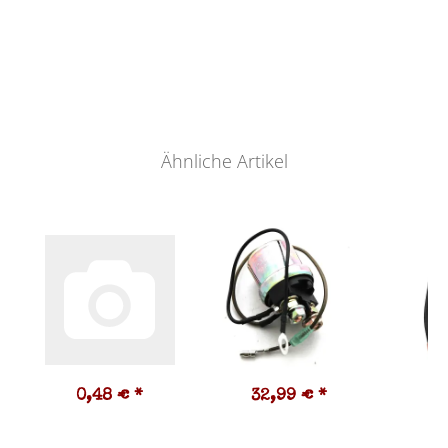
Ähnliche Artikel
0,48 €
*
32,99 €
*
5