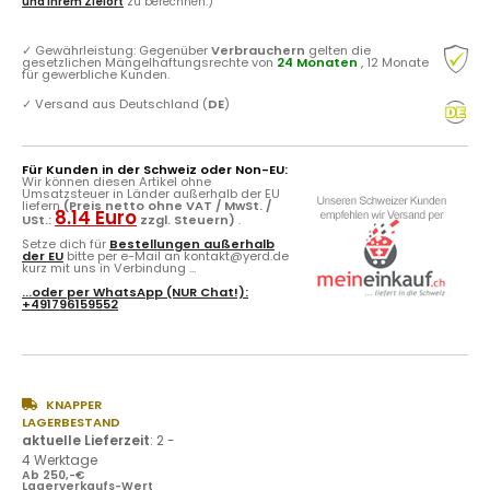
und Ihrem Zielort
zu berechnen.)
✓
Gewährleistung: Gegenüber
Verbrauchern
gelten die
gesetzlichen Mängelhaftungsrechte von
24 Monaten
, 12 Monate
für gewerbliche Kunden.
✓
Versand aus Deutschland (
DE
)
Für Kunden in der Schweiz oder Non-EU:
Wir können diesen Artikel ohne
Umsatzsteuer in Länder außerhalb der EU
liefern
(Preis netto ohne VAT / MwSt. /
8.14 Euro
USt.:
zzgl. Steuern)
.
Setze dich für
Bestellungen außerhalb
der EU
bitte per e-Mail an kontakt@yerd.de
kurz mit uns in Verbindung ...
...oder per
WhatsApp
(NUR Chat!):
+491796159552
KNAPPER
LAGERBESTAND
aktuelle Lieferzeit
:
2 -
4 Werktage
Ab 250,-€
Lagerverkaufs-Wert