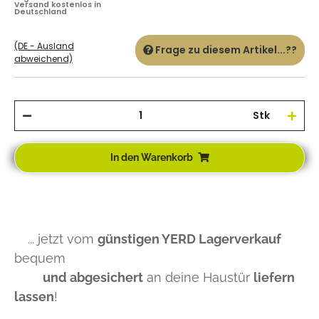
Versand kostenlos in
Deutschland
(DE - Ausland
Frage zu diesem Artikel...??
abweichend)
Stk
In den Warenkorb
... jetzt vom
günstigen YERD Lagerverkauf
bequem
und abgesichert
an deine Haustür
liefern
lassen
!