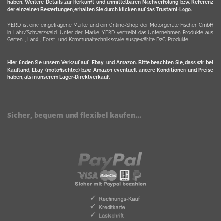
haben. Weitere Details zur Herkunft und unmittelbaren Nachverfolung bzw. Referenz
der einzelnen Bewertungen, erhalten Sie durch klicken auf das Trustami-Logo.
YERD ist eine eingetragene Marke und ein Online-Shop der Motorgeräte Fischer GmbH
in Lahr/Schwarzwald. Unter der Marke YERD vertreibt das Unternehmen Produkte aus
Garten-, Land-, Forst- und Kommunaltechnik sowie ausgewählte D2C-Produkte.
Hier finden Sie unsern Verkauf auf
Ebay
und
Amazon
. Bitte beachten Sie, dass wir bei
Kaufland, Ebay (motofischtec) bzw. Amazon eventuell andere Konditionen und Preise
haben, als in unserem Lager-Direktverkauf.
Sicher, bequem und flexibel kaufen...