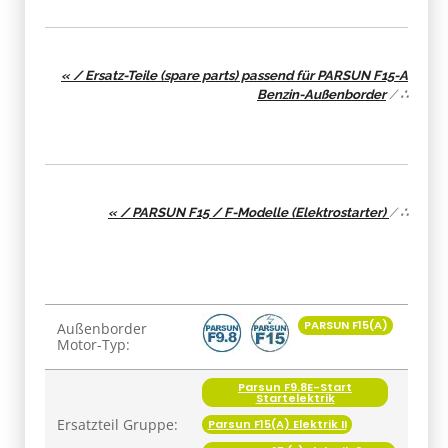
« / Ersatz-Teile (spare parts) passend für PARSUN F15-A
Benzin-Außenborder
/
∴
« / PARSUN F15 / F-Modelle (Elektrostarter)
/
∴
Produkteigenschaft
Wert
PARSUN F15(A)
Außenborder
Motor-Typ:
Parsun F9.8E-Start
Startelektrik
Ersatzteil Gruppe:
Parsun F15(A) Elektrik II