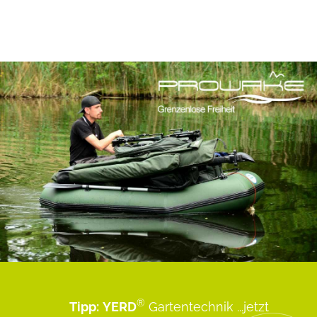
®
Tipp:
YERD
Gartentechnik
...jetzt