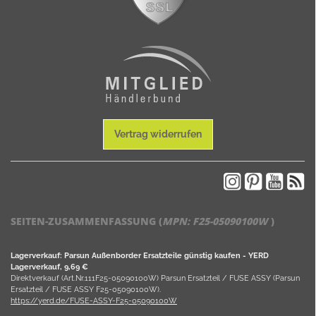
Vertrag widerrufen
SEITEN-ZUSAMMENFASSUNG (
MPN:
F25-05090100W
)
Lagerverkauf: Parsun Außenborder Ersatzteile günstig kaufen - YERD
Lagerverkauf, 9,69 €
Direktverkauf (Art.Nr.111F25-05090100W) Parsun Ersatzteil / FUSE ASSY (Parsun
Ersatzteil / FUSE ASSY F25-05090100W).
https://yerd.de/FUSE-ASSY-F25-05090100W