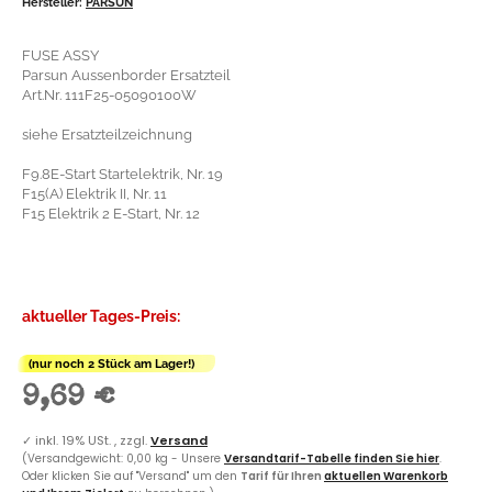
Hersteller:
PARSUN
FUSE ASSY
Parsun Aussenborder Ersatzteil
Art.Nr. 111F25-05090100W
siehe Ersatzteilzeichnung
F9.8E-Start Startelektrik, Nr. 19
F15(A) Elektrik II, Nr. 11
F15 Elektrik 2 E-Start, Nr. 12
aktueller Tages-Preis:
(nur noch 2 Stück am Lager!)
9,69 €
✓
inkl. 19% USt. , zzgl.
Versand
(Versandgewicht: 0,00 kg - Unsere
Versandtarif-Tabelle finden Sie hier
.
Oder klicken Sie auf "Versand" um den
Tarif für Ihren
aktuellen Warenkorb