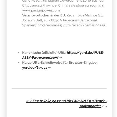
Gang Road; Xushuguan Development Zone Suzhou
City; Jiangsu Province; China; sales@parsun.com.cn;
www.parsunpower.com
Verantwortlicher in der EU:
Recambios Marinos S.L.;
Jocelyn Bell, 26; 08840 Viladecans (Barcelona);
Spanien; info@recmar.es; www.recambiosmarinos.es
Kanonische (offizielle) URL:
https://yerd.de/FUSE-
ASSY-F25-05090100W
➔
Kurze URL-Schreibweise für Browser-Eingabe:
yerd.de/?a=772
➔
« / Ersatz-Teile passend für PARSUN F9.8 Benzin-
Außenborder
/
∴