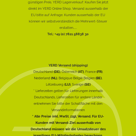
günstigen Preis. YERD Lagerverkauf: Kaufen Sie jetzt
direkt im YERD Online Shop. Versand ausserhalb der
EU bitte auf Anfrage. Kunden ausserhalb der EU
können wir selbstverständlich die Mehrwert-Steuer
erstatten......
Tel.: +49 (0) 7821 58838 30
YERD Versand (shipping)
Deutschland
(DE)
, Österreich
(AT)
, France
(FR)
,
Nederland
(NL)
, Belgique België Belgien
(BE)
,
Lëtzebuerg
(LU)
, Sverige
(SE)
* Lieferzeiten gelten für Lieferungen innerhalb
Deutschlands, Lieferzeiten für andere Länder
entnehmen Sie bitte der Schaltfläche mit den
Versandinformationen
* Alle Preise inkl. MwSt. zzgl. Versand. Für EU-
Kunden mit Versand-Ziel ausserhalb von
Deutschland müssen wir die Umsatzsteuer des
jeweiligen EU-Mitgliedsstaates berechnen.