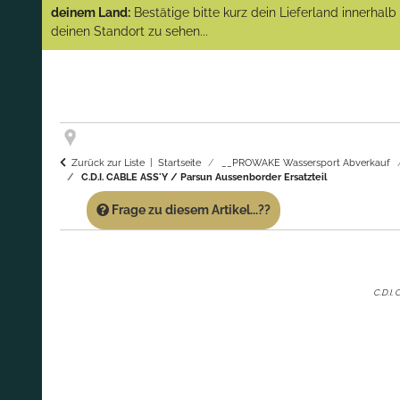
(Abverkauf)!
deinem Land:
Bestätige bitte kurz dein Lieferland innerhal
deinen Standort zu sehen...
GARANTIE UND SERVICE:
Du erhältst über
diese Seite weiterhin Support für PROWAKE
Artikel!
Fragen?
Ruf uns für Fragen zu PROWAKE
Artikeln einfach an!
Zurück zur Liste
Startseite
__PROWAKE Wassersport Abverkauf
C.D.I. CABLE ASS'Y / Parsun Aussenborder Ersatzteil
Frage zu diesem Artikel...??
C.D.I.