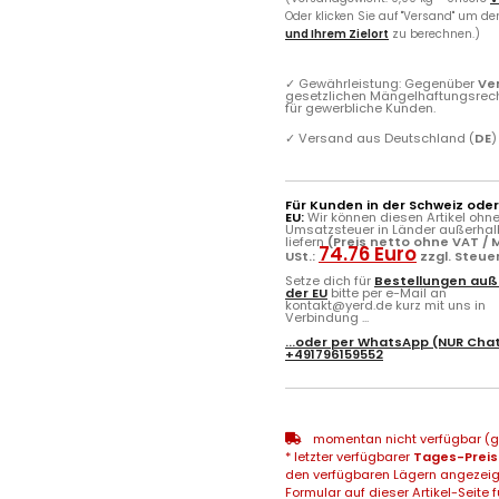
Oder klicken Sie auf "Versand" um d
und Ihrem Zielort
zu berechnen.)
✓
Gewährleistung: Gegenüber
Ve
gesetzlichen Mängelhaftungsrec
für gewerbliche Kunden.
✓
Versand aus Deutschland (
DE
)
Für Kunden in der Schweiz ode
EU:
Wir können diesen Artikel ohn
Umsatzsteuer in Länder außerhal
liefern
(Preis netto ohne VAT / M
74.76 Euro
USt.:
zzgl. Steue
Setze dich für
Bestellungen auß
der EU
bitte per e-Mail an
kontakt@yerd.de kurz mit uns in
Verbindung ...
...oder per
WhatsApp
(NUR Chat
+491796159552
momentan nicht verfügbar (gg
* letzter verfügbarer
Tages-Preis
den verfügbaren Lägern angezeig
Formular auf dieser Artikel-Seite f