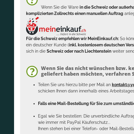
Wenn Sie die Ware
in die Schweiz oder außer
komplizierten Zollrechts einen manuellen Auftrag
anleg
Für die Schweiz empfehlen wir MeinEinkauf.ch:
So könn
ein deutscher Kunde (
inkl. kostenlosem deutschen Ver
sich in die
Schweiz oder nach Liechtenstein
weiter send
Wenn Sie das nicht wünschen bzw. ke
geliefert haben möchten, verfahren Si
Teilen Sie uns hierzu bitte per Mail an
kontakt@y
schicken Ihnen dann innerhalb eines Arbeitstage
Falls eine Mail-Bestellung für Sie zum umständlic
Egal wie Sie bestellen: Die unverbindliche Auftr
wie immer mit PayPal Käuferschutz...
Ihnen stehen bei einer Telefon- oder Mail-Bestel