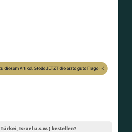
u diesem Artikel. Stelle JETZT die erste gute Frage! :-)
ürkei, Israel u.s.w.) bestellen?