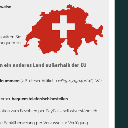
lweise
s wären Sie
h bequem zu
n ein anderes Land außerhalb der EU
kelnummern
(z.B. dieser Artikel:
111F15-07150400W
). Wir
n immer
bequem telefonisch bestellen...
rmation zum Bezahlen per PayPal - selbstverständlich
sche Banküberweiung per Vorkasse zur Verfügung .