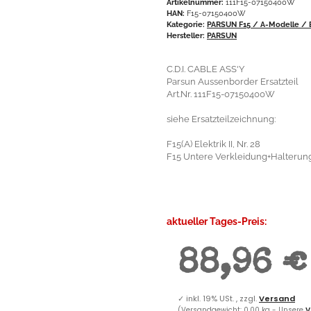
Artikelnummer:
111F15-07150400W
HAN:
F15-07150400W
Kategorie:
PARSUN F15 / A-Modelle / E
Hersteller:
PARSUN
C.D.I. CABLE ASS'Y
Parsun Aussenborder Ersatzteil
Art.Nr. 111F15-07150400W
siehe Ersatzteilzeichnung:
F15(A) Elektrik II, Nr. 28
F15 Untere Verkleidung+Halterung 
aktueller Tages-Preis:
88,96 €
✓
inkl. 19% USt. , zzgl.
Versand
(Versandgewicht: 0,00 kg - Unsere
V