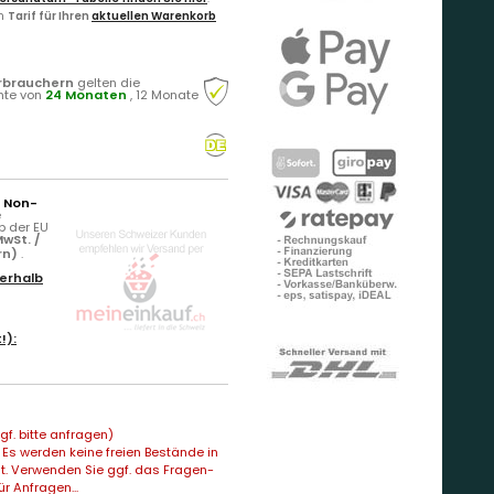
en
Tarif für Ihren
aktuellen Warenkorb
rbrauchern
gelten die
hte von
24 Monaten
, 12 Monate
r Non-
e
b der EU
wSt. /
rn)
.
erhalb
!):
f. bitte anfragen)
Es werden keine freien Bestände in
t. Verwenden Sie ggf. das Fragen-
ür Anfragen...