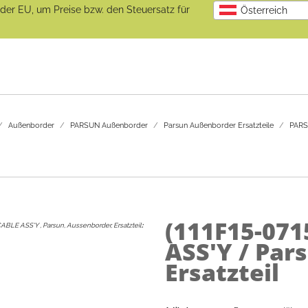
b der EU, um Preise bzw. den Steuersatz für
Österreich
Außenborder
PARSUN Außenborder
Parsun Außenborder Ersatzteile
PARS
(111F15-07
 CABLE ASS'Y , Parsun, Aussenborder, Ersatzteil
:
ASS'Y / Par
Ersatzteil