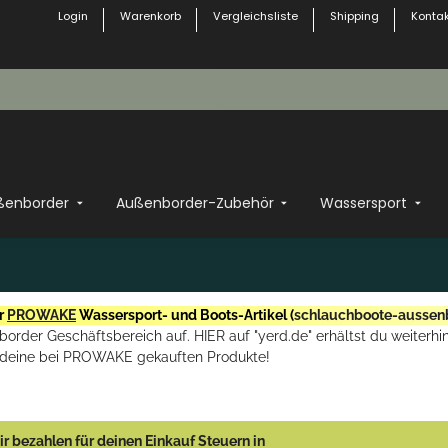
Login
Warenkorb
Vergleichsliste
Shipping
Kontak
ßenborder
Außenborder-Zubehör
Wassersport
r
PROWAKE
Wassersport- und Boots-Artikel (
schlauchboote-aussen
rder Geschäftsbereich auf. HIER auf "yerd.de" erhältst du weiterhin
deine bei PROWAKE gekauften Produkte!
r bezahlen für deinen Einkauf Steuern in