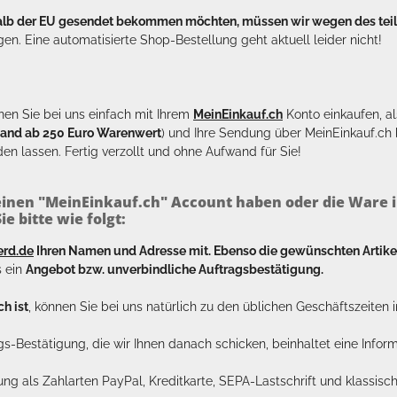
halb der EU gesendet bekommen möchten, müssen wir wegen des tei
en. Eine automatisierte Shop-Bestellung geht aktuell leider nicht!
en Sie bei uns einfach mit Ihrem
MeinEinkauf.ch
Konto einkaufen, al
sand ab 250 Euro Warenwert
) und Ihre Sendung über MeinEinkauf.c
en lassen. Fertig verzollt und ohne Aufwand für Sie!
inen "MeinEinkauf.ch" Account haben oder die Ware i
e bitte wie folgt:
erd.de
Ihren Namen und Adresse mit. Ebenso die gewünschten Arti
s ein
Angebot bzw. unverbindliche Auftragsbestätigung.
h ist
, können Sie bei uns natürlich zu den üblichen Geschäftszeite
ags-Bestätigung, die wir Ihnen danach schicken, beinhaltet eine Info
lung als Zahlarten PayPal, Kreditkarte, SEPA-Lastschrift und klassi