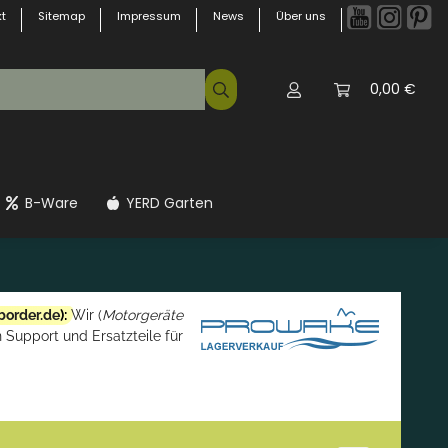
t
Sitemap
Impressum
News
Über uns
0,00 €
B-Ware
YERD Garten
border.de
):
Wir (
Motorgeräte
 Support und Ersatzteile für