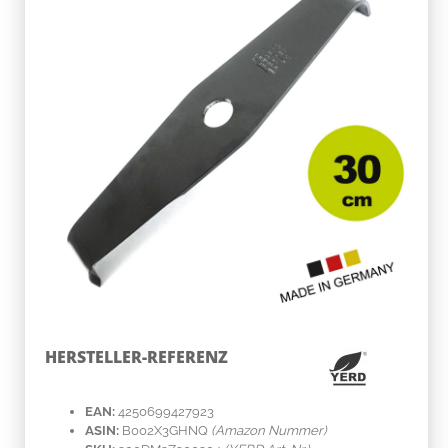
HERSTELLER-REFERENZ
EAN:
4250699427923
ASIN:
B002X3GHNQ
(Amazon Nummer)