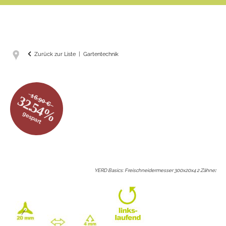
Zurück zur Liste
Gartentechnik
16.90 €
32.54%
gespart
YERD Basics: Freischneidermesser 300x20x4 2 Zähne
: