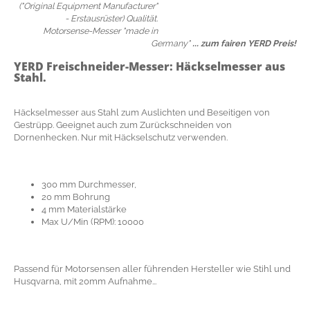
("Original Equipment Manufacturer"
- Erstausrüster) Qualität.
Motorsense-Messer "made in
Germany"
... zum fairen YERD Preis!
YERD Freischneider-Messer:
Häckselmesser aus
Stahl.
Häckselmesser aus Stahl zum Auslichten und Beseitigen von
Gestrüpp. Geeignet auch zum Zurückschneiden von
Dornenhecken. Nur mit Häckselschutz verwenden.
300 mm Durchmesser,
20 mm Bohrung
4 mm Materialstärke
Max U/Min (RPM): 10000
Passend für Motorsensen aller führenden Hersteller wie Stihl und
Husqvarna, mit 20mm Aufnahme...