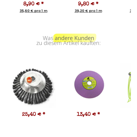
8,90 €
*
9,80 €
*
1
35,60 € pro 1 m
39,20 € pro 1 m
31,5
Was
andere Kunden
zu diesem Artikel kauften:
25,40 €
*
13,40 €
*
2