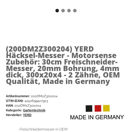
(200DM2Z300204)
YERD
Häcksel-Messer - Motorsense
Zubehör: 30cm Freischneider-
Messer, 20mm Bohrung, 4mm
dick, 300x20x4 - 2 Zähne, OEM
Qualität, Made in Germany
Artikelnummer:
200DM2Z300204
GTIN (EAN):
4250699427923
HAN:
200DM2Z300204
Kategorie:
Gartentechnik
Hersteller:
YERD
Freischneidermesser in OEM