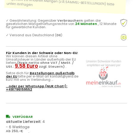
✓
Gewährleistung: Gegenüber
Verbrauchern
gelten die
gesetzlichen Mängelhaftungsrechte von
24 Monaten
, 12 Monate
für gewerbliche Kunden.
✓
Versand aus Deutschland (
DE
)
Für Kunden in der Schweiz oder Non-EU:
Wir können diesen Artikel ohne
Umsatzsteuer in Länder außerhalb der EU
liefern
(Preis netto ohne VAT / MwSt. /
9.58 Euro
USt.:
zzgl. Steuern)
.
Setze dich für
Bestellungen außerhalb
der EU
bitte per e-Mail an kontakt@yerd.de
kurz mit uns in Verbindung ...
...oder per
WhatsApp
(NUR Chat!):
+491796159552
VERFÜGBAR
aktuelle Lieferzeit
:
4
- 6 Werktage
Ab 250,-€