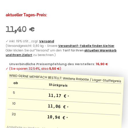
aktueller Tages-Preis:
11,40 €
✓
inkl. 19% USt. , zzgl.
Versand
(Versandgewicht: 0,80 kg - Unsere
Versandtarif-Tabelle finden Sie hier
.
Oder klicken Sie auf "Versand" um den
Tarif für Ihren
aktuellen Warenkorb
und Ihrem Zielort
zu berechnen.)
Unverbindliche Preisempfehlung des Herstellers
:
16,90 €
✓
(Sie sparen
32.54%
, also
5,50 €
)
ab
Stückpreis
5
11,17 €
*
10
11,06 €
*
20
10,94 €
*