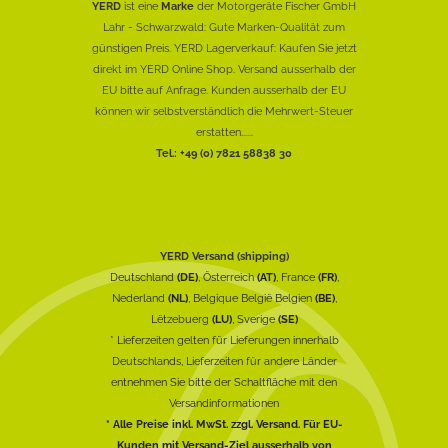
YERD
ist eine
Marke
der Motorgeräte Fischer GmbH
Lahr - Schwarzwald: Gute Marken-Qualität zum
günstigen Preis. YERD Lagerverkauf: Kaufen Sie jetzt
direkt im YERD Online Shop. Versand ausserhalb der
EU bitte auf Anfrage. Kunden ausserhalb der EU
können wir selbstverständlich die Mehrwert-Steuer
erstatten......
Tel.: +49 (0) 7821 58838 30
YERD Versand (shipping)
Deutschland
(DE)
, Österreich
(AT)
, France
(FR)
,
Nederland
(NL)
, Belgique België Belgien
(BE)
,
Lëtzebuerg
(LU)
, Sverige
(SE)
* Lieferzeiten gelten für Lieferungen innerhalb
Deutschlands, Lieferzeiten für andere Länder
entnehmen Sie bitte der Schaltfläche mit den
Versandinformationen
* Alle Preise inkl. MwSt. zzgl. Versand. Für EU-
Kunden mit Versand-Ziel ausserhalb von