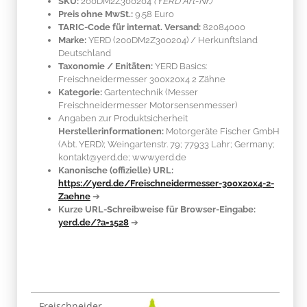
SKU:
200DM2Z300204
(YERD Art-Nr.)
Preis ohne MwSt.:
9.58 Euro
TARIC-Code für internat. Versand:
82084000
Marke:
YERD
(200DM2Z300204)
/ Herkunftsland
Deutschland
Taxonomie / Enitäten:
YERD Basics:
Freischneidermesser 300x20x4 2 Zähne
Kategorie:
Gartentechnik (Messer
Freischneidermesser Motorsensenmesser)
Angaben zur Produktsicherheit
Herstellerinformationen:
Motorgeräte Fischer GmbH
(Abt. YERD); Weingartenstr. 79; 77933 Lahr; Germany;
kontakt@yerd.de; www.yerd.de
Kanonische (offizielle) URL:
https://yerd.de/Freischneidermesser-300x20x4-2-
Zaehne
➔
Kurze URL-Schreibweise für Browser-Eingabe:
yerd.de/?a=1528
➔
Produkteigenschaft
Wert
Freischneider