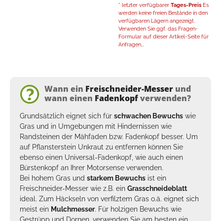
* letzter verfügbarer
Tages-Preis
Es
werden keine freien Bestände in den
verfügbaren Lägern angezeigt.
Verwenden Sie ggf. das Fragen-
Formular auf dieser Artikel-Seite für
Anfragen...
Wann ein
Freischneider-Messer
und
wann einen
Fadenkopf
verwenden?
Grundsätzlich eignet sich für
schwachen Bewuchs
wie
Gras und in Umgebungen mit Hindernissen wie
Randsteinen der
Mähfaden
bzw. Fadenkopf besser. Um
auf Pflansterstein Unkraut zu entfernen können Sie
ebenso einen
Universal-Fadenkopf
, wie auch einen
Bürstenkopf
an Ihrer Motorsense verwenden.
Bei hohem Gras und
starkem Bewuchs
ist ein
Freischneider-Messer wie z.B. ein
Grasschneideblatt
ideal. Zum Häckseln von verfilztem Gras o.ä. eignet sich
meist ein
Mulchmesser
. Für holzigen Bewuchs wie
Gestrüpp und Dornen, verwenden Sie am besten ein