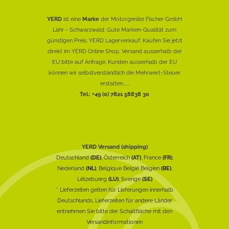
YERD
ist eine
Marke
der Motorgeräte Fischer GmbH
Lahr - Schwarzwald: Gute Marken-Qualität zum
günstigen Preis. YERD Lagerverkauf: Kaufen Sie jetzt
direkt im YERD Online Shop. Versand ausserhalb der
EU bitte auf Anfrage. Kunden ausserhalb der EU
können wir selbstverständlich die Mehrwert-Steuer
erstatten......
Tel.: +49 (0) 7821 58838 30
YERD Versand (shipping)
Deutschland
(DE)
, Österreich
(AT)
, France
(FR)
,
Nederland
(NL)
, Belgique België Belgien
(BE)
,
Lëtzebuerg
(LU)
, Sverige
(SE)
* Lieferzeiten gelten für Lieferungen innerhalb
Deutschlands, Lieferzeiten für andere Länder
entnehmen Sie bitte der Schaltfläche mit den
Versandinformationen