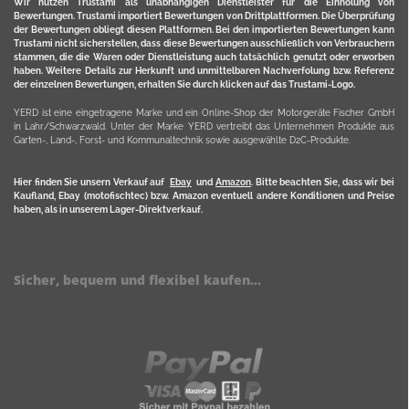
Wir nutzen Trustami als unabhängigen Dienstleister für die Einholung von
Bewertungen. Trustami importiert Bewertungen von Drittplattformen. Die Überprüfung
der Bewertungen obliegt diesen Plattformen. Bei den importierten Bewertungen kann
Trustami nicht sicherstellen, dass diese Bewertungen ausschließlich von Verbrauchern
stammen, die die Waren oder Dienstleistung auch tatsächlich genutzt oder erworben
haben. Weitere Details zur Herkunft und unmittelbaren Nachverfolung bzw. Referenz
der einzelnen Bewertungen, erhalten Sie durch klicken auf das Trustami-Logo.
YERD ist eine eingetragene Marke und ein Online-Shop der Motorgeräte Fischer GmbH
in Lahr/Schwarzwald. Unter der Marke YERD vertreibt das Unternehmen Produkte aus
Garten-, Land-, Forst- und Kommunaltechnik sowie ausgewählte D2C-Produkte.
Hier finden Sie unsern Verkauf auf
Ebay
und
Amazon
. Bitte beachten Sie, dass wir bei
Kaufland, Ebay (motofischtec) bzw. Amazon eventuell andere Konditionen und Preise
haben, als in unserem Lager-Direktverkauf.
Sicher, bequem und flexibel kaufen...