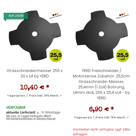
AUF LAGER
Grasschneidermesser 255 x
YERD Freischneider /
20 x 1,4 by YERD
Motorsense Zubehör: 25,5cm
Grasschneide-Messer,
25,4mm (1 Zoll) Bohrung,
10,40 €
*
1,4mm dick, 255 x 25,4 x1,4 - by
Tagespreis | Preis inkl. 19% MwSt. ✓
YERD
VERFÜGBAR
6,90 €
*
aktuelle Lieferzeit
: 4 - 6 Werktage
Ab 250,-€ Lagerverkaufs-Wert
Tagespreis | Preis inkl. 19% MwSt. ✓
Versand kostenlos in Deutschland
momentan nicht verfügbar (ggf. bitte
anfragen)