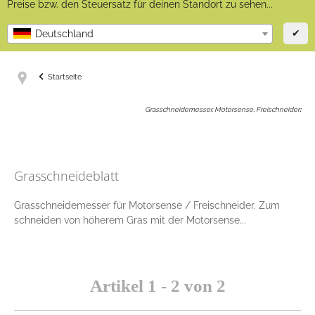
Preise bzw. den Steuersatz für deinen Standort zu sehen...
✔
Deutschland
Startseite
Grasschneidemesser, Motorsense, Freischneider
:
Grasschneideblatt
Grasschneidemesser für Motorsense / Freischneider. Zum
schneiden von höherem Gras mit der Motorsense...
Artikel 1 - 2 von 2