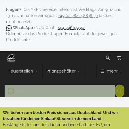
Fragen?
Das YERD Service-Telefon ist Werktags von 9-12 und
13-17 Uhr für Sie verfügbar:
+49 (0) 7821 58838 30
(aktuell
nicht besetzt).
WhatsApp
(NUR Chat):
+491796159552
Oder nutze das Produktfragen-Formular auf der jeweiligen
Produktseite...
Feuerstellen
Pflanzbehälter
mehr...
Wir liefern zum besten Preis sicher aus Deutschland. Und wir
bezahlen für deinen Einkauf Steuern in deinem Land:
Bestätige bitte kurz dein Lieferland innerhalb der EU, um