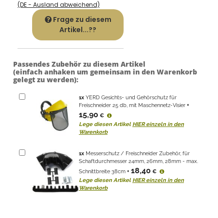
(DE - Ausland abweichend)
Frage zu diesem
Artikel...??
Passendes Zubehör zu diesem Artikel
(einfach anhaken um gemeinsam in den Warenkorb
gelegt zu werden):
1
x
YERD Gesichts- und Gehörschutz für
Freischneider 25 db, mit Maschennetz-Visier
+
15,90
€
Lege diesen Artikel
HIER einzeln in den
Warenkorb
1
x
Messerschutz / Freischneider Zubehör, für
Schaftdurchmesser 24mm, 26mm, 28mm - max.
18,40
Schnittbreite 38cm
+
€
Lege diesen Artikel
HIER einzeln in den
Warenkorb