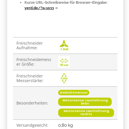
Kurze URL-Schreibweise für Browser-Eingabe:
yerd.de/?a=1533
➔
Produkteigenschaft
Wert
Freischneider
Aufnahme:
Freischneidemess
er Größe:
Freischneider
Messerstärke:
Dickichtmesser
Motorsense Laufrichtung
Besonderheiten:
links
Motorsense Laufrichtung
rechts
Versandgewicht:
0,80 kg