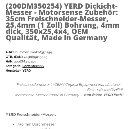
(200DM350254)
YERD Dickicht-
Messer - Motorsense Zubehör:
35cm Freischneider-Messer,
25,4mm (1 Zoll) Bohrung, 4mm
dick, 350x25,4x4, OEM
Qualität, Made in Germany
Artikelnummer:
200DM350254
GTIN (EAN):
4250699415005
HAN:
200DM350254
Kategorie:
Gartentechnik
Hersteller:
YERD
Freischneidemesser in OEM ("Original Equipment Manufacturer" -
Erstausrüster) Qualität.
Motorsense-Messer "made in Germany"
...zum fairen YERD Preis!
YERD Freischneider-Messer:
350 mm Durchmesser,