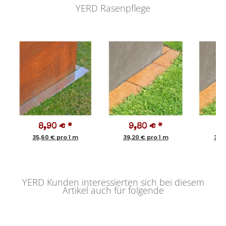
YERD Rasenpflege
8,90 €
*
9,80 €
*
1
35,60 € pro 1 m
39,20 € pro 1 m
31,5
YERD Kunden interessierten sich bei diesem
Artikel auch für folgende