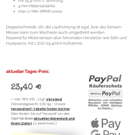
mit 25,4 mm/1" Bohrung,
4 mm Materialstärke,
max U/Min (RPM) 10000
Doppelschneide, d.h. die Laufrichtung ist egal, bzw. das Sensen-
Messer kann zum Wechseln auch umgedreht werden.
Passend für Motorsensen aller führenden Hersteller wie Stihl und
Husqvarna, mit 1 Zoll (25,4mm) Aufnahme...
aktueller Tages-Preis:
23,40 €
✓
inkl. 19% USt. , zzgl.
Versand
(Versandgewicht: 0,80 kg - Unsere
Versandtarif-Tabelle finden Sie hier
.
Oder klicken Sie auf "Versand" um den
Tarif für Ihren
aktuellen Warenkorb und
Ihrem Zielort
zu berechnen.)