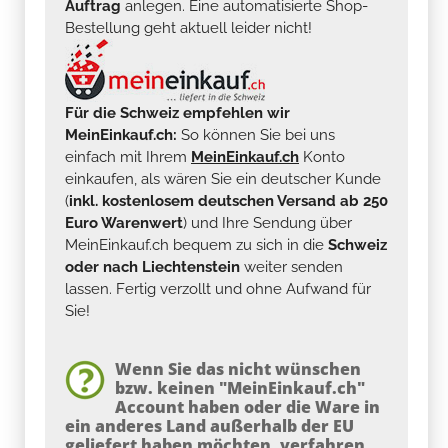
Auftrag
anlegen. Eine automatisierte Shop-
Bestellung geht aktuell leider nicht!
Für die Schweiz empfehlen wir
MeinEinkauf.ch:
So können Sie bei uns
einfach mit Ihrem
MeinEinkauf.ch
Konto
einkaufen, als wären Sie ein deutscher Kunde
(
inkl. kostenlosem deutschen Versand ab 250
Euro Warenwert
) und Ihre Sendung über
MeinEinkauf.ch bequem zu sich in die
Schweiz
oder nach Liechtenstein
weiter senden
lassen. Fertig verzollt und ohne Aufwand für
Sie!
Wenn Sie das nicht wünschen
bzw. keinen "MeinEinkauf.ch"
Account haben oder die Ware in
ein anderes Land außerhalb der EU
geliefert haben möchten, verfahren