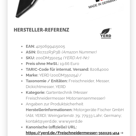
HERSTELLER-REFERENZ
EAN:
4250699415005
ASIN:
B0722R3P3B
(Amazon Nummer)
SKU:
200DM350254
(YERD Art-Nr.)
Preis ohne MwSt.:
19.66 Euro
TARIC-Code für internat. Versand:
82084000
Marke:
YERD
(200DM350254)
/
Taxonomie / Enitäten:
Freischneider, Messer,
Dickichtmesser, YERD
Kategorie:
Gartentechnik (Messer
Freischneidermesser Motorsensenmesser)
Angaben zur Produktsicherheit
Herstellerinformationen:
Motorgeräte Fischer GmbH
(Abt. YERD); Weingartenstr. 79; 77933 Lahr; Germany;
kontakt@yerd.de; www.yerd.de
Kanonische (offizielle) URL:
https://yerd.de/Freischneidermesser-350x25-4x4
➔