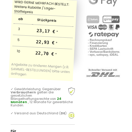
ab
Stückpreis
3
23,17 €
*
5
22,93 €
*
10
22,70 €
*
✓
Gewährleistung: Gegenüber
Verbrauchern
gelten die
gesetzlichen
Mängelhaftungsrechte von
24
Monaten
, 12 Monate für gewerbliche
Kunden.
✓
Versand aus Deutschland (
DE
)
Für