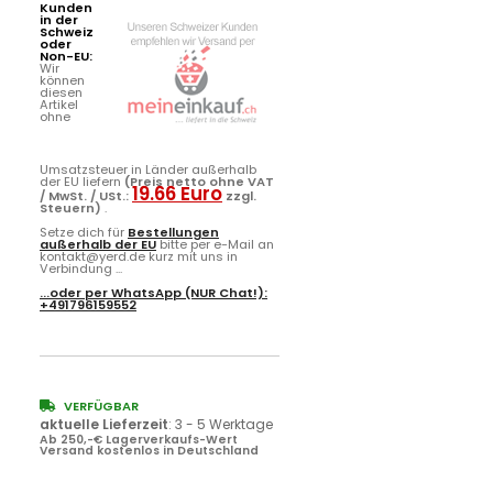
Kunden
in der
Schweiz
oder
Non-EU:
Wir
können
diesen
Artikel
ohne
Umsatzsteuer in Länder außerhalb
der EU liefern
(Preis netto ohne VAT
19.66 Euro
/ MwSt. / USt.:
zzgl.
Steuern)
.
Setze dich für
Bestellungen
außerhalb der EU
bitte per e-Mail an
kontakt@yerd.de kurz mit uns in
Verbindung ...
...oder per
WhatsApp
(NUR Chat!):
+491796159552
VERFÜGBAR
aktuelle Lieferzeit
:
3 - 5 Werktage
Ab 250,-€ Lagerverkaufs-Wert
Versand kostenlos in Deutschland