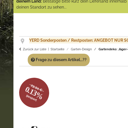
deinem Land:
Bestätige bitte kurz dein Lieferland innerhal
deinen Standort zu sehen...
YERD Sonderposten / Restposten: ANGEBOT NUR SO
Zurück zur Liste
Startseite
Garten-Design
Gartendeko: Jäger-T
Frage zu diesem Artikel...??
29.90 €
0.13%
gespart