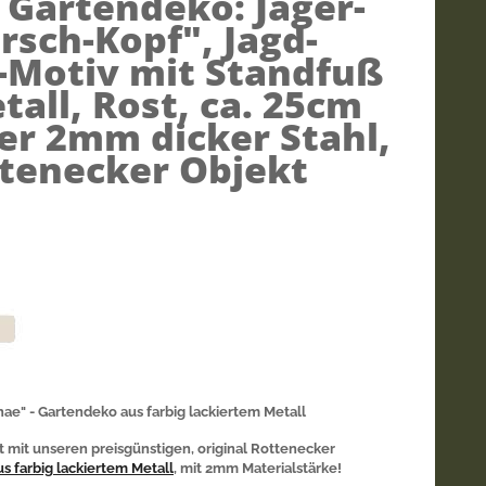
)
Gartendeko: Jäger-
rsch-Kopf", Jagd-
d-Motiv mit Standfuß
tall, Rost, ca. 25cm
ler 2mm dicker Stahl,
ttenecker Objekt
hae" - Gartendeko aus farbig lackiertem Metall
t mit unseren preisgünstigen, original Rottenecker
s farbig lackiertem Metall
, mit 2mm Materialstärke!