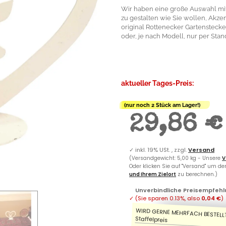
Wir haben eine große Auswahl mit
zu gestalten wie Sie wollen, Akzent
original Rottenecker Gartenstecke
oder, je nach Modell, nur per Stand
aktueller Tages-Preis:
(nur noch 2 Stück am Lager!)
29,86 €
✓
inkl. 19% USt. , zzgl.
Versand
(Versandgewicht: 5,00 kg - Unsere
V
Oder klicken Sie auf "Versand" um d
und Ihrem Zielort
zu berechnen.)
Unverbindliche Preisempfehl
✓
(Sie sparen
0.13%
, also
0,04 €
)