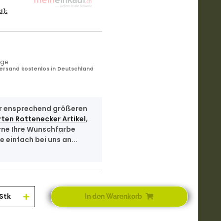
!):
age
ersand kostenlos in Deutschland
r ensprechend größeren
rten Rottenecker Artikel
,
rne Ihre Wunschfarbe
e einfach bei uns an...
Stk
In den Warenkorb