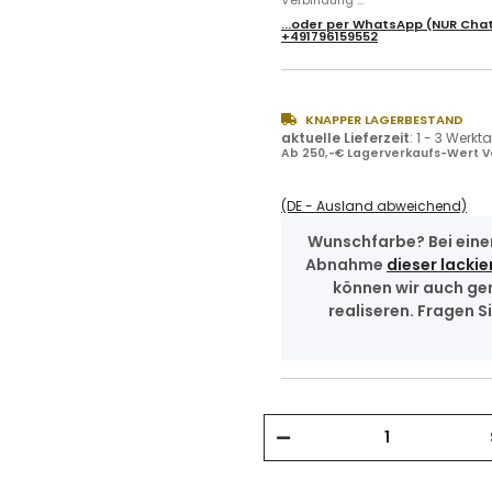
Verbindung ...
...oder per
WhatsApp
(NUR Chat
+491796159552
KNAPPER LAGERBESTAND
aktuelle Lieferzeit
:
1 - 3 Werkt
Ab 250,-€ Lagerverkaufs-Wert V
(DE - Ausland abweichend)
Wunschfarbe? Bei eine
Abnahme
dieser lackie
können wir auch ge
realiseren. Fragen Si