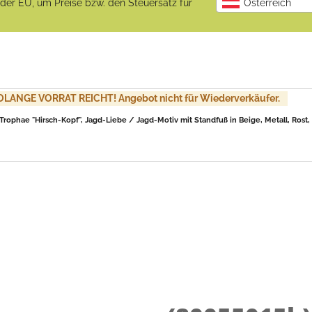
b der EU, um Preise bzw. den Steuersatz für
Österreich
LANGE VORRAT REICHT! Angebot nicht für Wiederverkäufer.
rophae "Hirsch-Kopf", Jagd-Liebe / Jagd-Motiv mit Standfuß in Beige, Metall, Rost, 