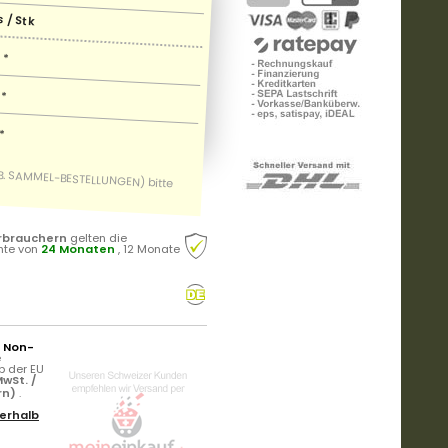
 / Stk
*
*
*
rbrauchern
gelten die
hte von
24 Monaten
, 12 Monate
r Non-
e
b der EU
wSt. /
rn)
.
erhalb