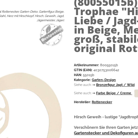
(80055015b
Trophae "Hi
al Rottenecker, Garten-Deko, Gartenfigur, Beige,
Liebe / Jag
Stahl, Herz mit Hirschkopf, Hirsch, Geweih, Jagd,
Jägermeister, Jäger
:
in Beige, Me
groß, stabi
original Ro
Artikelnummer:
80055015b
GTIN (EAN):
4030753006642
HAN:
55015b
Kategorie:
Garten-Design
Siehe auch:
⇒
Bronzefigur Jagt / Wild
Siehe auch:
⇒
Farbe Beige / Creme
Hersteller:
Rottenecker
Hirsch Geweih - lustige "Jagdtrop
Verschönern Sie Ihren Garten jetz
Gartenstecker und Dekofiguren au