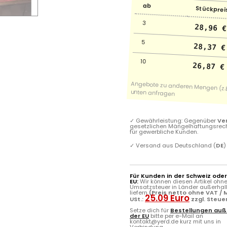
ab
Stückpreis
3
28,96 €
5
28,37 €
10
26,87 €
✓
Gewährleistung: Gegenüber
Ve
gesetzlichen Mängelhaftungsrec
für gewerbliche Kunden.
✓
Versand aus Deutschland (
DE
)
Für Kunden in der Schweiz ode
EU:
Wir können diesen Artikel ohn
Umsatzsteuer in Länder außerhal
liefern
(Preis netto ohne VAT / M
25.09 Euro
USt.:
zzgl. Steue
Setze dich für
Bestellungen auß
der EU
bitte per e-Mail an
kontakt@yerd.de kurz mit uns in