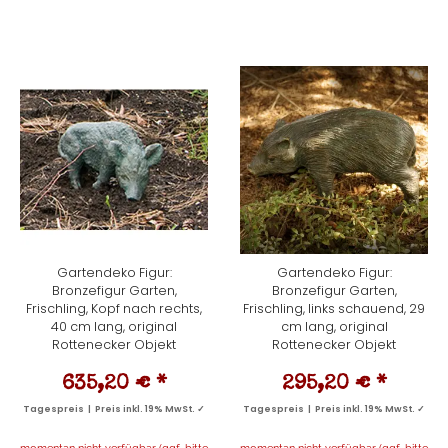
Gartendeko Figur:
Gartendeko Figur:
Bronzefigur Garten,
Bronzefigur Garten,
Frischling, Kopf nach rechts,
Frischling, links schauend, 29
40 cm lang, original
cm lang, original
Rottenecker Objekt
Rottenecker Objekt
635,20 €
*
295,20 €
*
Tagespreis | Preis inkl. 19% MwSt. ✓
Tagespreis | Preis inkl. 19% MwSt. ✓
momentan nicht verfügbar (ggf. bitte
momentan nicht verfügbar (ggf. bitte