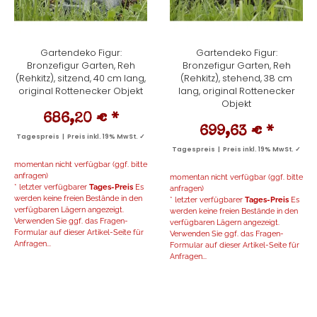
Gartendeko Figur:
Gartendeko Figur:
Bronzefigur Garten, Reh
Bronzefigur Garten, Reh
(Rehkitz), sitzend, 40 cm lang,
(Rehkitz), stehend, 38 cm
original Rottenecker Objekt
lang, original Rottenecker
Objekt
686,20 €
*
699,63 €
*
Tagespreis | Preis inkl. 19% MwSt. ✓
Tagespreis | Preis inkl. 19% MwSt. ✓
momentan nicht verfügbar (ggf. bitte
anfragen)
momentan nicht verfügbar (ggf. bitte
* letzter verfügbarer
Tages-Preis
Es
anfragen)
werden keine freien Bestände in den
* letzter verfügbarer
Tages-Preis
Es
verfügbaren Lägern angezeigt.
werden keine freien Bestände in den
Verwenden Sie ggf. das Fragen-
verfügbaren Lägern angezeigt.
Formular auf dieser Artikel-Seite für
Verwenden Sie ggf. das Fragen-
Anfragen...
Formular auf dieser Artikel-Seite für
Anfragen...