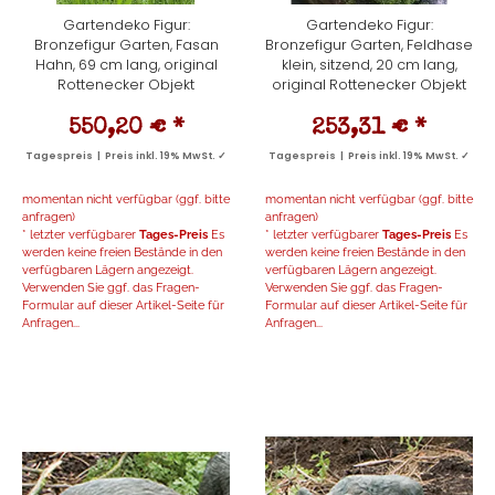
Gartendeko Figur:
Gartendeko Figur:
Bronzefigur Garten, Fasan
Bronzefigur Garten, Feldhase
Hahn, 69 cm lang, original
klein, sitzend, 20 cm lang,
Rottenecker Objekt
original Rottenecker Objekt
550,20 €
*
253,31 €
*
Tagespreis | Preis inkl. 19% MwSt. ✓
Tagespreis | Preis inkl. 19% MwSt. ✓
momentan nicht verfügbar (ggf. bitte
momentan nicht verfügbar (ggf. bitte
anfragen)
anfragen)
* letzter verfügbarer
Tages-Preis
Es
* letzter verfügbarer
Tages-Preis
Es
werden keine freien Bestände in den
werden keine freien Bestände in den
verfügbaren Lägern angezeigt.
verfügbaren Lägern angezeigt.
Verwenden Sie ggf. das Fragen-
Verwenden Sie ggf. das Fragen-
Formular auf dieser Artikel-Seite für
Formular auf dieser Artikel-Seite für
Anfragen...
Anfragen...