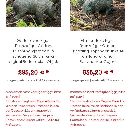
Gartendeko Figur:
Gartendeko Figur:
Bronzefigur Garten,
Bronzefigur Garten,
Frischling, geradeaus
Frischling, Kopf nach links, 40
schauend, 30 cm lang,
cm lang, original
original Rottenecker Objekt
Rottenecker Objekt
295,20 €
*
635,20 €
*
Tagespreis | Preis inkl. 19% MwSt. ✓
Tagespreis | Preis inkl. 19% MwSt. ✓
momentan nicht verfügbar (ggf. bitte
momentan nicht verfügbar (ggf. bitte
anfragen)
anfragen)
* letzter verfügbarer
Tages-Preis
Es
* letzter verfügbarer
Tages-Preis
Es
werden keine freien Bestände in den
werden keine freien Bestände in den
verfügbaren Lägern angezeigt.
verfügbaren Lägern angezeigt.
Verwenden Sie ggf. das Fragen-
Verwenden Sie ggf. das Fragen-
Formular auf dieser Artikel-Seite für
Formular auf dieser Artikel-Seite für
Anfragen...
Anfragen...