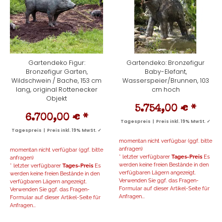
Gartendeko Figur:
Gartendeko: Bronzefigur
Bronzefigur Garten,
Baby-Elefant,
Wildschwein / Bache, 153 cm
Wasserspeier/Brunnen, 103
lang, original Rottenecker
cm hoch
Objekt
5.754,00 €
*
6.700,00 €
*
Tagespreis | Preis inkl. 19% MwSt. ✓
Tagespreis | Preis inkl. 19% MwSt. ✓
momentan nicht verfügbar (ggf. bitte
anfragen)
momentan nicht verfügbar (ggf. bitte
* letzter verfügbarer
Tages-Preis
Es
anfragen)
werden keine freien Bestände in den
* letzter verfügbarer
Tages-Preis
Es
verfügbaren Lägern angezeigt.
werden keine freien Bestände in den
Verwenden Sie ggf. das Fragen-
verfügbaren Lägern angezeigt.
Formular auf dieser Artikel-Seite für
Verwenden Sie ggf. das Fragen-
Anfragen...
Formular auf dieser Artikel-Seite für
Anfragen...