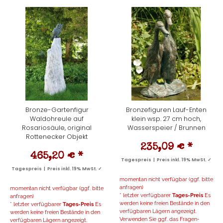
Bronze-Gartenfigur
Bronzefiguren Lauf-Enten
Waldohreule auf
klein wsp. 27 cm hoch,
Rosariosäule, original
Wasserspeier / Brunnen
Rottenecker Objekt
235,09 €
*
465,20 €
*
Tagespreis | Preis inkl. 19% MwSt. ✓
Tagespreis | Preis inkl. 19% MwSt. ✓
momentan nicht verfügbar (ggf. bitte
anfragen)
momentan nicht verfügbar (ggf. bitte
* letzter verfügbarer
Tages-Preis
Es
anfragen)
werden keine freien Bestände in den
* letzter verfügbarer
Tages-Preis
Es
verfügbaren Lägern angezeigt.
werden keine freien Bestände in den
Verwenden Sie ggf. das Fragen-
verfügbaren Lägern angezeigt.