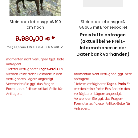
Steinbock lebensgroß 190
Steinbock lebensgroß
cm hoch
88665 mit Bronzesockel
Preis bitte anfragen
9.980,00 €
*
(aktuell keine Preis-
Informationen in der
Tagespreis | Preis inkl. 19% MwSt. ✓
Datenbank vorhanden)
momentan nicht verfügbar (ggf. bitte
anfragen)
* letzter verfügbarer
Tages-Preis
Es
werden keine freien Bestände in den
momentan nicht verfügbar (ggf. bitte
verfügbaren Lägern angezeigt.
anfragen)
Verwenden Sie ggf. das Fragen-
* letzter verfügbarer
Tages-Preis
Es
Formular auf dieser Artikel-Seite für
werden keine freien Bestände in den
Anfragen...
verfügbaren Lägern angezeigt.
Verwenden Sie ggf. das Fragen-
Formular auf dieser Artikel-Seite für
Anfragen...