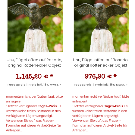
Uhu, Flügel offen auf Rosario,
Uhu, Flügel offen auf Rosario,
original Rottenecker Objekt
original Rottenecker Objekt
1.145,20 €
*
976,90 €
*
Tagespreis | Preis inkl. 19% MwSt. ✓
Tagespreis | Preis inkl. 19% MwSt. ✓
momentan nicht verfügbar (ggf. bitte
momentan nicht verfügbar (ggf. bitte
anfragen)
anfragen)
* letzter verfügbarer
Tages-Preis
Es
* letzter verfügbarer
Tages-Preis
Es
werden keine freien Bestände in den
werden keine freien Bestände in den
verfügbaren Lägern angezeigt.
verfügbaren Lägern angezeigt.
Verwenden Sie ggf. das Fragen-
Verwenden Sie ggf. das Fragen-
Formular auf dieser Artikel-Seite für
Formular auf dieser Artikel-Seite für
Anfragen...
Anfragen...