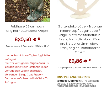
Feldhase 52 cm hoch,
Gartendeko: Jäger-Trophae
original Rottenecker Objekt
"Hirsch-Kopf", Jagd-Liebe /
Jagd-Motiv mit Standfuß in
Beige, Metall, Rost, ca. 25cm
820,50 €
*
groß, stabiler 2mm dicker
Tagespreis | Preis inkl. 19% MwSt. ✓
Stahl, original Rottenecker
Objekt
momentan nicht verfügbar (ggf. bitte
anfragen)
29,86 €
*
* letzter verfügbarer
Tages-Preis
Es
werden keine freien Bestände in den
Tagespreis | Preis inkl. 19% MwSt. ✓
verfügbaren Lägern angezeigt.
Verwenden Sie ggf. das Fragen-
KNAPPER LAGERBESTAND
Formular auf dieser Artikel-Seite für
aktuelle Lieferzeit
: 1 - 3 Werktage
Anfragen...
Ab 250,-€ Lagerverkaufs-Wert
Versand kostenlos in Deutschland