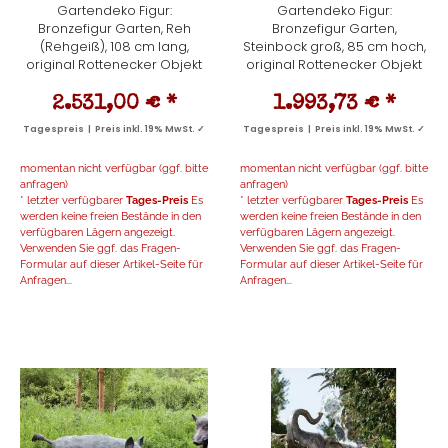
Gartendeko Figur:
Gartendeko Figur:
Bronzefigur Garten, Reh
Bronzefigur Garten,
(Rehgeiß), 108 cm lang,
Steinbock groß, 85 cm hoch,
original Rottenecker Objekt
original Rottenecker Objekt
2.531,00 €
*
1.993,73 €
*
Tagespreis | Preis inkl. 19% MwSt. ✓
Tagespreis | Preis inkl. 19% MwSt. ✓
momentan nicht verfügbar (ggf. bitte
momentan nicht verfügbar (ggf. bitte
anfragen)
anfragen)
* letzter verfügbarer
Tages-Preis
Es
* letzter verfügbarer
Tages-Preis
Es
werden keine freien Bestände in den
werden keine freien Bestände in den
verfügbaren Lägern angezeigt.
verfügbaren Lägern angezeigt.
Verwenden Sie ggf. das Fragen-
Verwenden Sie ggf. das Fragen-
Formular auf dieser Artikel-Seite für
Formular auf dieser Artikel-Seite für
Anfragen...
Anfragen...