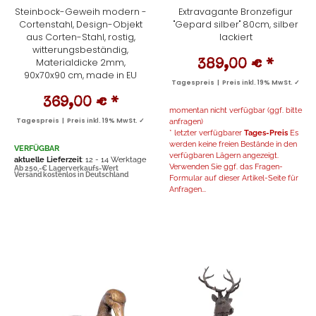
Steinbock-Geweih modern -
Extravagante Bronzefigur
Cortenstahl, Design-Objekt
"Gepard silber" 80cm, silber
aus Corten-Stahl, rostig,
lackiert
witterungsbeständig,
Materialdicke 2mm,
389,00 €
*
90x70x90 cm, made in EU
Tagespreis | Preis inkl. 19% MwSt. ✓
369,00 €
*
momentan nicht verfügbar (ggf. bitte
Tagespreis | Preis inkl. 19% MwSt. ✓
anfragen)
* letzter verfügbarer
Tages-Preis
Es
werden keine freien Bestände in den
VERFÜGBAR
verfügbaren Lägern angezeigt.
aktuelle Lieferzeit
: 12 - 14 Werktage
Verwenden Sie ggf. das Fragen-
Ab 250,-€ Lagerverkaufs-Wert
Versand kostenlos in Deutschland
Formular auf dieser Artikel-Seite für
Anfragen...