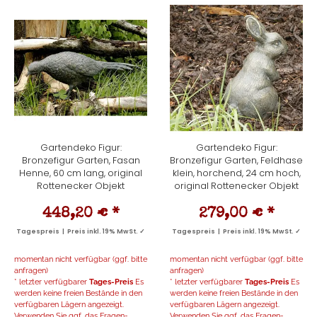
Gartendeko Figur:
Gartendeko Figur:
Bronzefigur Garten, Fasan
Bronzefigur Garten, Feldhase
Henne, 60 cm lang, original
klein, horchend, 24 cm hoch,
Rottenecker Objekt
original Rottenecker Objekt
448,20 €
*
279,00 €
*
Tagespreis | Preis inkl. 19% MwSt. ✓
Tagespreis | Preis inkl. 19% MwSt. ✓
momentan nicht verfügbar (ggf. bitte
momentan nicht verfügbar (ggf. bitte
anfragen)
anfragen)
* letzter verfügbarer
Tages-Preis
Es
* letzter verfügbarer
Tages-Preis
Es
werden keine freien Bestände in den
werden keine freien Bestände in den
verfügbaren Lägern angezeigt.
verfügbaren Lägern angezeigt.
Verwenden Sie ggf. das Fragen-
Verwenden Sie ggf. das Fragen-