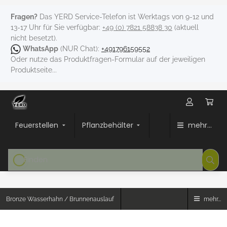
Fragen?
Das YERD Service-Telefon ist Werktags von 9-12 und
13-17 Uhr für Sie verfügbar:
+49 (0) 7821 58838 30
(aktuell
nicht besetzt).
WhatsApp
(NUR Chat):
+491796159552
Oder nutze das Produktfragen-Formular auf der jeweiligen
Produktseite...
Feuerstellen
Pflanzbehälter
mehr...
Bronze Wasserhahn / Brunnenauslauf
mehr...