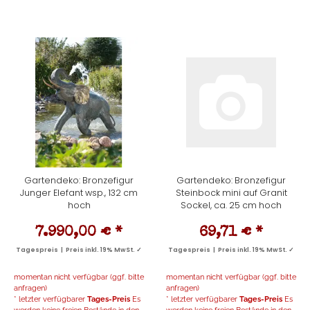
Gartendeko: Bronzefigur
Gartendeko: Bronzefigur
Junger Elefant wsp., 132 cm
Steinbock mini auf Granit
hoch
Sockel, ca. 25 cm hoch
7.990,00 €
*
69,71 €
*
Tagespreis | Preis inkl. 19% MwSt. ✓
Tagespreis | Preis inkl. 19% MwSt. ✓
momentan nicht verfügbar (ggf. bitte
momentan nicht verfügbar (ggf. bitte
anfragen)
anfragen)
* letzter verfügbarer
Tages-Preis
Es
* letzter verfügbarer
Tages-Preis
Es
werden keine freien Bestände in den
werden keine freien Bestände in den