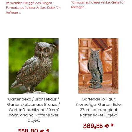
Formular auf dieser Artikel-Seite für
Verwenden Sie ggf. das Fragen-
Anfragen...
Formular auf dieser Artikel-Seite für
Anfragen...
Gartendeko / Bronzefigur /
Gartendeko Figur:
Gartenskulptur aus Bronze /
Bronzefigur Garten, Eule,
Garten "Uhu sitzend 30 cm"
37cm hoch, original
hoch, original Rottenecker
Rottenecker Objekt
Objekt
389,55 €
*