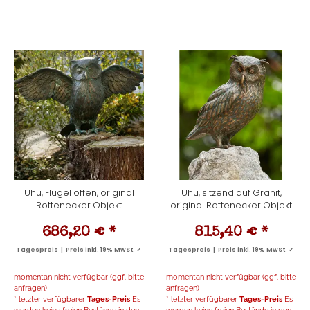
Uhu, Flügel offen, original
Uhu, sitzend auf Granit,
Rottenecker Objekt
original Rottenecker Objekt
686,20 €
*
815,40 €
*
Tagespreis | Preis inkl. 19% MwSt. ✓
Tagespreis | Preis inkl. 19% MwSt. ✓
momentan nicht verfügbar (ggf. bitte
momentan nicht verfügbar (ggf. bitte
anfragen)
anfragen)
* letzter verfügbarer
Tages-Preis
Es
* letzter verfügbarer
Tages-Preis
Es
werden keine freien Bestände in den
werden keine freien Bestände in den