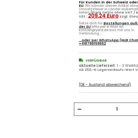
Für Kunden in der Schweiz ode
EU:
Wir können diesen Artikel ohn
Umsatzsteuer in Länder außerhal
liefern
(Preis netto ohne VAT / M
209.24 Euro
USt.:
zzgl. Ste
Setze dich für
Bestellungen auß
der EU
bitte per e-Mail an
kontakt@yerd.de kurz mit uns in
Verbindung ...
...oder per
WhatsApp
(NUR Chat
+491796159552
VERFÜGBAR
aktuelle Lieferzeit
:
1 - 3 Werkt
Ab 250,-€ Lagerverkaufs-Wert V
(DE - Ausland abweichend)