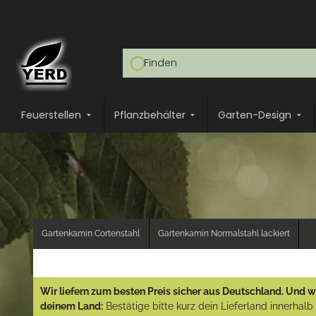
Feuerstellen
Pflanzbehälter
Garten-Design
Gartenkamin Cortenstahl
Gartenkamin Normalstahl lackiert
Wir liefern zum besten Preis sicher aus Deutschland. Und wi
deinem Land:
Bestätige bitte kurz dein Lieferland innerhal