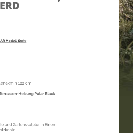
YERD
LAR Modell-Serie
tenakmin 122 cm
Terrassen-Heizung Pular Black
lle und Gartenskulptur in Einem
olzkohle