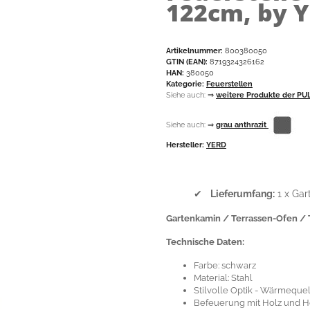
122cm, by 
Artikelnummer:
800380050
GTIN (EAN):
8719324326162
HAN:
380050
Kategorie:
Feuerstellen
Siehe auch:
⇒
weitere Produkte der PU
Siehe auch:
⇒
grau anthrazit
Hersteller:
YERD
✔
Lieferumfang:
1 x Gar
Gartenkamin / Terrassen-Ofen / 
Technische Daten:
Farbe: schwarz
Material: Stahl
Stilvolle Optik - Wärmeque
Befeuerung mit Holz und H