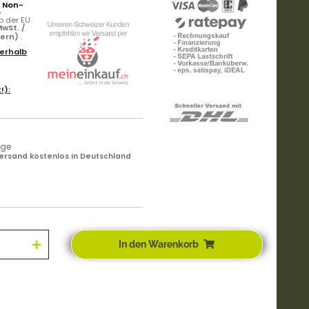
r Non-
e
b der EU
wSt. /
uern)
.
erhalb
!):
age
ersand kostenlos in Deutschland
In den Warenkorb