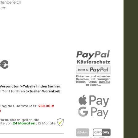
ßenbereich
2 cm
 €
Versandtarif-Tabelle finden Sie hier
.
en
Tarif für Ihren
aktuellen Warenkorb
ung des Herstellers
:
259,00 €
)
rbrauchern
gelten die
hte von
24 Monaten
, 12 Monate