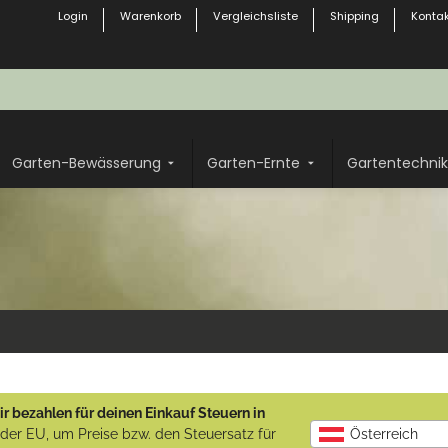
Login
Warenkorb
Vergleichsliste
Shipping
Kontak
Garten-Bewässerung
Garten-Ernte
Gartentechnik
r bezahlen für deinen Einkauf Steuern in
b der EU, um Preise bzw. den Steuersatz für
Österreich