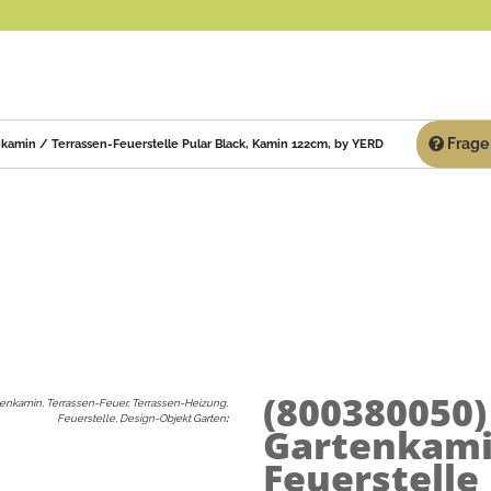
Frage 
nkamin / Terrassen-Feuerstelle Pular Black, Kamin 122cm, by YERD
(800380050
enkamin, Terrassen-Feuer, Terrassen-Heizung,
Feuerstelle, Design-Objekt Garten
:
Gartenkamin
Feuerstelle