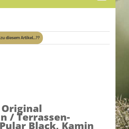
zu diesem Artikel...??
)
Original
 / Terrassen-
 Pular Black, Kamin