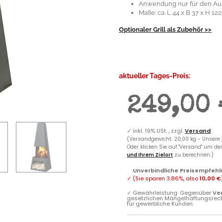
Anwendung nur für den Au
Maße: ca. L 44 x B 37 x H 12
Optionaler Grill als Zubehör >>
aktueller Tages-Preis:
249,00
✓
inkl. 19% USt. , zzgl.
Versand
(Versandgewicht: 20,00 kg - Unsere
Oder klicken Sie auf "Versand" um d
und Ihrem Zielort
zu berechnen.)
Unverbindliche Preisempfehl
✓
(Sie sparen
3.86%
, also
10,00 €
✓
Gewährleistung: Gegenüber
Ve
gesetzlichen Mängelhaftungsrec
für gewerbliche Kunden.