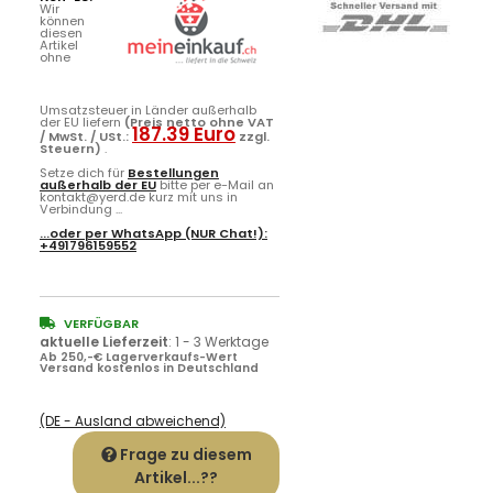
Wir
können
diesen
Artikel
ohne
Umsatzsteuer in Länder außerhalb
der EU liefern
(Preis netto ohne VAT
187.39 Euro
/ MwSt. / USt.:
zzgl.
Steuern)
.
Setze dich für
Bestellungen
außerhalb der EU
bitte per e-Mail an
kontakt@yerd.de kurz mit uns in
Verbindung ...
...oder per
WhatsApp
(NUR Chat!):
+491796159552
VERFÜGBAR
aktuelle Lieferzeit
:
1 - 3 Werktage
Ab 250,-€ Lagerverkaufs-Wert
Versand kostenlos in Deutschland
(DE - Ausland abweichend)
Frage zu diesem
Artikel...??