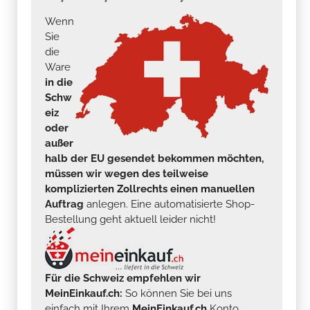
Wenn
Sie
die
Ware
in die
Schw
eiz
oder
außer
halb der EU gesendet bekommen möchten,
müssen wir wegen des teilweise
komplizierten Zollrechts einen manuellen
Auftrag
anlegen. Eine automatisierte Shop-
Bestellung geht aktuell leider nicht!
Für die Schweiz empfehlen wir
MeinEinkauf.ch:
So können Sie bei uns
einfach mit Ihrem
MeinEinkauf.ch
Konto