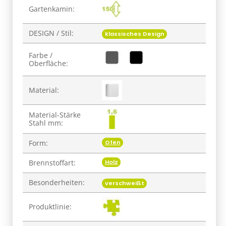
Produkteigenschaft
Wert
Gartenkamin:
DESIGN / Stil:
klassisches Design
Farbe /
Oberfläche:
Material:
Material-Stärke
Stahl mm:
Ofen
Form:
Holz
Brennstoffart:
Besonderheiten:
verschweißt
Produktlinie: