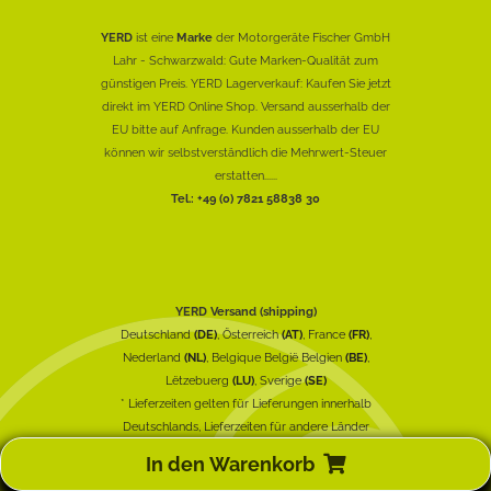
YERD
ist eine
Marke
der Motorgeräte Fischer GmbH
Lahr - Schwarzwald: Gute Marken-Qualität zum
günstigen Preis. YERD Lagerverkauf: Kaufen Sie jetzt
direkt im YERD Online Shop. Versand ausserhalb der
EU bitte auf Anfrage. Kunden ausserhalb der EU
können wir selbstverständlich die Mehrwert-Steuer
erstatten......
Tel.: +49 (0) 7821 58838 30
YERD Versand (shipping)
Deutschland
(DE)
, Österreich
(AT)
, France
(FR)
,
Nederland
(NL)
, Belgique België Belgien
(BE)
,
Lëtzebuerg
(LU)
, Sverige
(SE)
* Lieferzeiten gelten für Lieferungen innerhalb
Deutschlands, Lieferzeiten für andere Länder
entnehmen Sie bitte der Schaltfläche mit den
In den Warenkorb
Versandinformationen