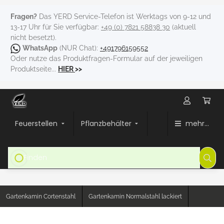
Fragen?
Das YERD Service-Telefon ist Werktags von 9-12 und
13-17 Uhr für Sie verfügbar:
+49 (0) 7821 58838 30
(aktuell
nicht besetzt).
WhatsApp
(NUR Chat):
+491796159552
Oder nutze das Produktfragen-Formular auf der jeweiligen
Produktseite...
HIER
>>
Feuerstellen
Pflanzbehälter
mehr...
Gartenkamin Cortenstahl
Gartenkamin Normalstahl lackiert