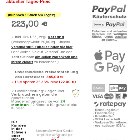
aktueller Tages-Preis:
(nur noch 1 Stück am Lager!)
223,00 €
✓
inkl. 19% USt. , zzgl.
Versand
(Versandgewicht: 20,00 kg - Unsere
Versandtarif-Tabelle finden Sie hier
.
Oder klicken Sie auf "Versand" um den
Tarif für Ihren
aktuellen Warenkorb und
Ihrem Zielort
zu berechnen.)
Unverbindliche Preisempfehlung
des Herstellers
:
345,00 €
✓
(Sie sparen
35.36%
, also
122,00 €
)
✓
Gewährleistung: Gegenüber
Verbrauchern
gelten die
gesetzlichen
Mängelhaftungsrechte von
24
Monaten
, 12 Monate für gewerbliche
Kunden.
Für
Kunden
in der
Schweiz
oder
Non-EU: