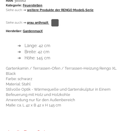
HAN:
380062
Kategorie:
Feuerstellen
Siehe auch:
⇒
weitere Produkte der RENGO Modell-Serie
Siehe auch:
⇒
grau anthrazit
Hersteller:
GardenmaxX
➔ Länge: 42 cm
➔ Breite: 42 cm
➔ Höhe: 145 cm
Gartenkamin / Terrassen-Ofen / Terrassen-Heizung Rengo XL
Black
Farbe: schwarz
Material: Stahl
Stilvolle Optik - Wärmequelle und Gartenskulptur in Einem
Befeuerung mit Holz und Holzkohle
Anwendung nur für den Außenbereich
Maße: ca. L 42 x B 42 x H 145 cm