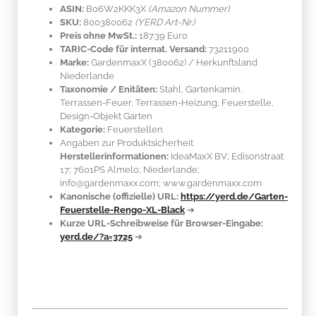
ASIN:
B06W2KKK3X
(Amazon Nummer)
SKU:
800380062
(YERD Art-Nr.)
Preis ohne MwSt.:
187.39 Euro
TARIC-Code für internat. Versand:
73211900
Marke:
GardenmaxX
(380062)
/ Herkunftsland
Niederlande
Taxonomie / Enitäten:
Stahl
, Gartenkamin,
Terrassen-Feuer, Terrassen-Heizung, Feuerstelle,
Design-Objekt Garten
Kategorie:
Feuerstellen
Angaben zur Produktsicherheit
Herstellerinformationen:
IdeaMaxX BV; Edisonstraat
17; 7601PS Almelo; Niederlande;
info@gardenmaxx.com; www.gardenmaxx.com
Kanonische (offizielle) URL:
https://yerd.de/Garten-
Feuerstelle-Rengo-XL-Black
➔
Kurze URL-Schreibweise für Browser-Eingabe:
yerd.de/?a=3725
➔