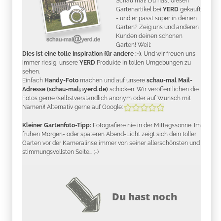
Schau mal! Du hast diesen
Gartenartikel bei
YERD
gekauft
- und er passt super in deinen
Garten? Zeig uns und anderen
Kunden deinen schönen
Garten! Weil:
Dies ist eine tolle Inspiration für andere :-)
. Und wir freuen uns
immer riesig, unsere
YERD
Produkte in tollen Umgebungen zu
sehen.
Einfach
Handy-Foto
machen und auf unsere
schau-mal Mail-
Adresse (schau-mal@yerd.de)
schicken. Wir veröffentlichen die
Fotos gerne (selbstverständlich anonym oder auf Wunsch mit
Namen)! Alternativ gerne auf Google:
Kleiner Gartenfoto-Tipp:
Fotografiere nie in der Mittagssonne. Im
frühen Morgen- oder späteren Abend-Licht zeigt sich dein toller
Garten vor der Kameralinse immer von seiner allerschönsten und
stimmungsvollsten Seite... ;-)
Du hast noch