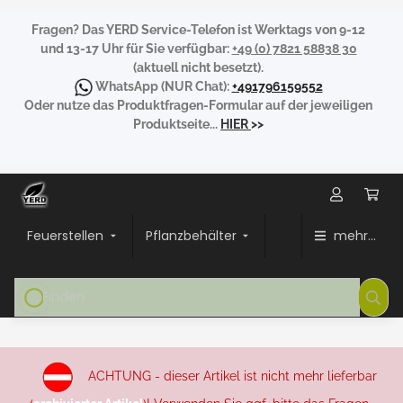
Fragen?
Das YERD Service-Telefon ist Werktags von 9-12
und 13-17 Uhr für Sie verfügbar:
+49 (0) 7821 58838 30
(aktuell nicht besetzt).
WhatsApp
(NUR Chat):
+491796159552
Oder nutze das Produktfragen-Formular auf der jeweiligen
Produktseite...
HIER
>>
Feuerstellen
Pflanzbehälter
mehr...
ACHTUNG - dieser Artikel ist nicht mehr lieferbar