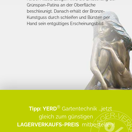
Grünspan-Patina an der Oberfläche
beschleunigt. Danach erhält der Bronze-
Kunstguss durch schleifen und Bürsten per
Hand sein entgültiges Erscheinungsbild.
®
Tipp:
YERD
Gartentechnik
...jetzt
gleich zum günstigen
LAGERVERKAUFS-PREIS
mitbestellen!