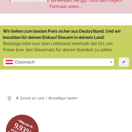
(
archivierter Artikel
)! Verwenden Sie ggf. bitte das Fragen-
Formular unten ...
Wir liefern zum besten Preis sicher aus Deutschland. Und wir
bezahlen für deinen Einkauf Steuern in deinem Land:
Bestätige bitte kurz dein Lieferland innerhalb der EU, um
Preise bzw. den Steuersatz für deinen Standort zu sehen...
✔
Österreich
Zurück zur Liste
Bronzefigur Garten
689.00 €
9.93%