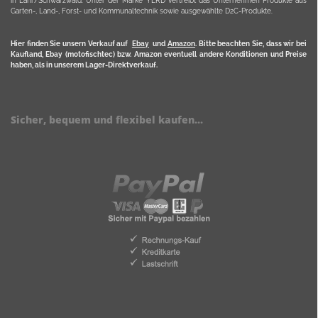
in Lahr/Schwarzwald. Unter der Marke YERD vertreibt das Unternehmen Produkte aus
Garten-, Land-, Forst- und Kommunaltechnik sowie ausgewählte D2C-Produkte.
Hier finden Sie unsern Verkauf auf
Ebay
und
Amazon
. Bitte beachten Sie, dass wir bei
Kaufland, Ebay (motofischtec) bzw. Amazon eventuell andere Konditionen und Preise
haben, als in unserem Lager-Direktverkauf.
Sicher, bequem und flexibel kaufen...