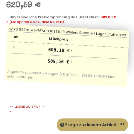
620,59 €
Unverbindliche Preisempfehlung des Herstellers
:
689,00 €
✓
(Sie sparen
9.93%
, also
68,41 €
)
ab
Stückpreis
2
608,18 €
*
3
589,56 €
*
-- LEIDER ZU SPÄT! -
-
Frage zu diesem Artikel...??