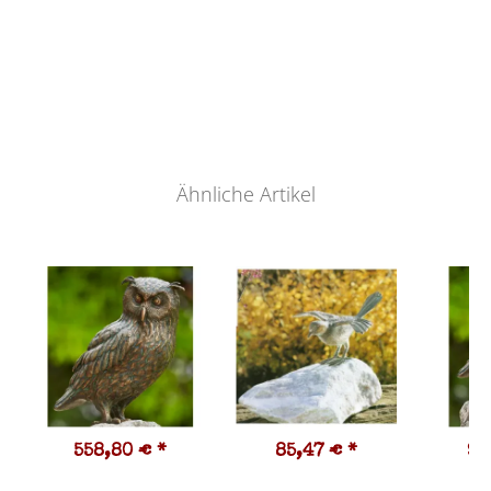
Ähnliche Artikel
558,80 €
*
85,47 €
*
98