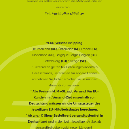
können wir selbstverständlich die Mehrwert-Steuer
erstatten......
Tel.: +49 (0) 7821 58838 30
YERD Versand (shipping)
Deutschland
(DE)
, Österreich
(AT)
, France
(FR)
,
Nederland
(NL)
, Belgique België Belgien
(BE)
,
Lëtzebuerg
(LU)
, Sverige
(SE)
* Lieferzeiten gelten für Lieferungen innerhalb
Deutschlands, Lieferzeiten für andere Länder
entnehmen Sie bitte der Schaltfläche mit den
Versandinformationen
* Alle Preise inkl. MwSt. zzgl. Versand. Für EU-
Kunden mit Versand-Ziel ausserhalb von
Deutschland müssen wir die Umsatzsteuer des
jeweiligen EU-Mitgliedsstaates berechnen.
* Ab 250,-€ Shop-Bestellwert versandkostenfrei in
Deutschland
und in den beim jeweiligen Artikel als
versandfrei gekennzeichneten Ländern!