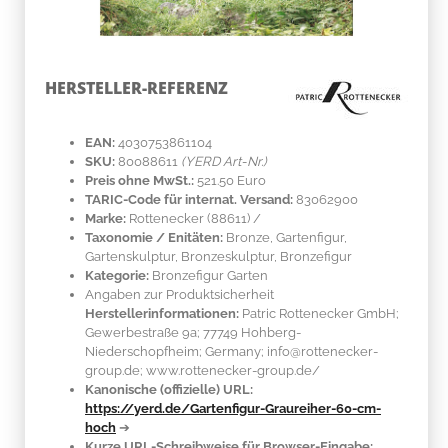
HERSTELLER-REFERENZ
EAN:
4030753861104
SKU:
80088611
(YERD Art-Nr.)
Preis ohne MwSt.:
521.50 Euro
TARIC-Code für internat. Versand:
83062900
Marke:
Rottenecker
(88611)
/
Taxonomie / Enitäten:
Bronze
, Gartenfigur,
Gartenskulptur, Bronzeskulptur, Bronzefigur
Kategorie:
Bronzefigur Garten
Angaben zur Produktsicherheit
Herstellerinformationen:
Patric Rottenecker GmbH;
Gewerbestraße 9a; 77749 Hohberg-
Niederschopfheim; Germany; info@rottenecker-
group.de; www.rottenecker-group.de/
Kanonische (offizielle) URL:
https://yerd.de/Gartenfigur-Graureiher-60-cm-
hoch
➔
Kurze URL-Schreibweise für Browser-Eingabe: