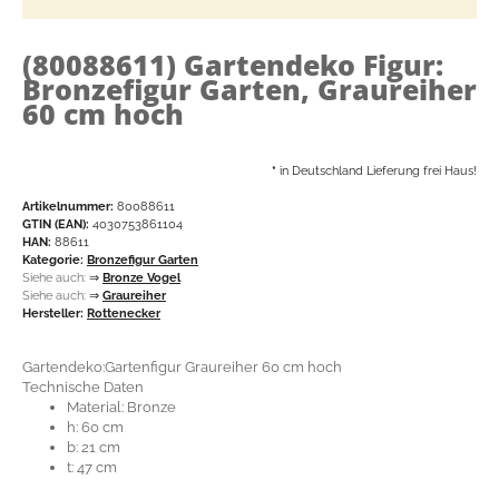
(80088611)
Gartendeko Figur:
Bronzefigur Garten, Graureiher
60 cm hoch
*
in Deutschland Lieferung frei Haus!
Artikelnummer:
80088611
GTIN (EAN):
4030753861104
HAN:
88611
Kategorie:
Bronzefigur Garten
Siehe auch:
⇒
Bronze Vogel
Siehe auch:
⇒
Graureiher
Hersteller:
Rottenecker
Gartendeko:Gartenfigur Graureiher 60 cm hoch
Technische Daten
Material: Bronze
h: 60 cm
b: 21 cm
t: 47 cm