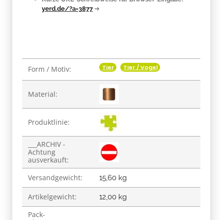
yerd.de/?a=3877
➔
Tier
Tier / Vogel
Produkteigenschaft
Wert
Form / Motiv:
Material:
Produktlinie:
___ARCHIV -
Achtung
ausverkauft:
Versandgewicht:
15,60 kg
Artikelgewicht:
12,00
kg
Pack-