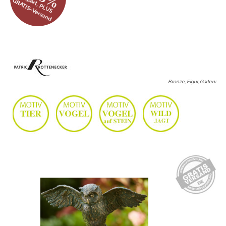
gespart, PLUS
GRATIS-Versand
Bronze, Figur, Garten
: