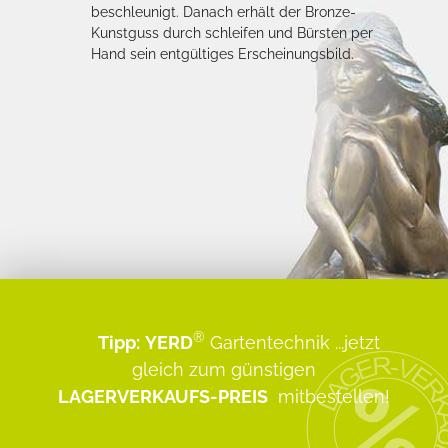
beschleunigt. Danach erhält der Bronze-
Kunstguss durch schleifen und Bürsten per
Hand sein entgültiges Erscheinungsbild.
®
Tipp:
YERD
Gartentechnik
...jetzt
gleich zum günstigen
LAGERVERKAUFS-PREIS
mitbestellen!