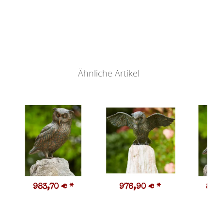
Ähnliche Artikel
983,70 €
*
976,90 €
*
81