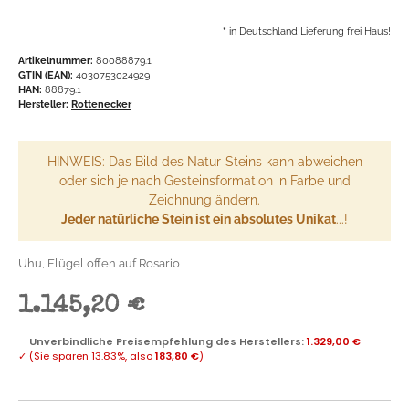
*
in Deutschland Lieferung frei Haus!
Artikelnummer:
80088879.1
GTIN (EAN):
4030753024929
HAN:
88879.1
Hersteller:
Rottenecker
HINWEIS: Das Bild des Natur-Steins kann abweichen
oder sich je nach Gesteinsformation in Farbe und
Zeichnung ändern.
Jeder natürliche Stein ist ein absolutes Unikat
...!
Uhu, Flügel offen auf Rosario
1.145,20 €
Unverbindliche Preisempfehlung des Herstellers
:
1.329,00 €
✓
(Sie sparen
13.83%
, also
183,80 €
)