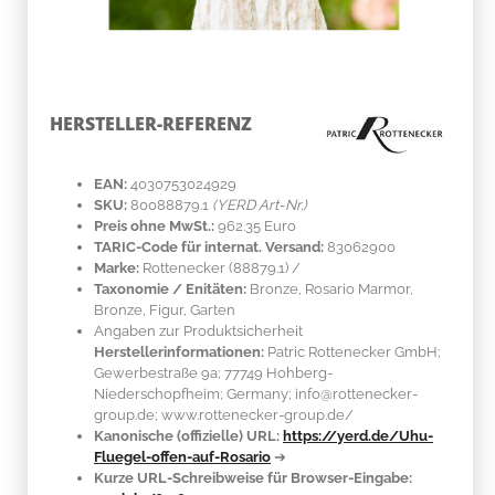
HERSTELLER-REFERENZ
EAN:
4030753024929
SKU:
80088879.1
(YERD Art-Nr.)
Preis ohne MwSt.:
962.35 Euro
TARIC-Code für internat. Versand:
83062900
Marke:
Rottenecker
(88879.1)
/
Taxonomie / Enitäten:
Bronze, Rosario Marmor
,
Bronze, Figur, Garten
Angaben zur Produktsicherheit
Herstellerinformationen:
Patric Rottenecker GmbH;
Gewerbestraße 9a; 77749 Hohberg-
Niederschopfheim; Germany; info@rottenecker-
group.de; www.rottenecker-group.de/
Kanonische (offizielle) URL:
https://yerd.de/Uhu-
Fluegel-offen-auf-Rosario
➔
Kurze URL-Schreibweise für Browser-Eingabe: