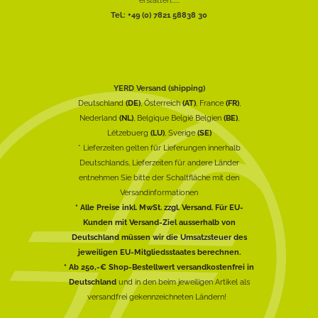
Tel.: +49 (0) 7821 58838 30
YERD Versand (shipping)
Deutschland
(DE)
, Österreich
(AT)
, France
(FR)
,
Nederland
(NL)
, Belgique België Belgien
(BE)
,
Lëtzebuerg
(LU)
, Sverige
(SE)
* Lieferzeiten gelten für Lieferungen innerhalb
Deutschlands, Lieferzeiten für andere Länder
entnehmen Sie bitte der Schaltfläche mit den
Versandinformationen
* Alle Preise inkl. MwSt. zzgl. Versand. Für EU-
Kunden mit Versand-Ziel ausserhalb von
Deutschland müssen wir die Umsatzsteuer des
jeweiligen EU-Mitgliedsstaates berechnen.
* Ab 250,-€ Shop-Bestellwert versandkostenfrei in
Deutschland
und in den beim jeweiligen Artikel als
versandfrei gekennzeichneten Ländern!