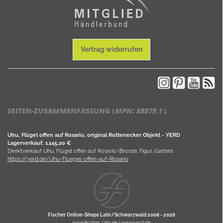
Vertrag widerrufen
SEITEN-ZUSAMMENFASSUNG (
MPN:
88879.1
)
Uhu, Flügel offen auf Rosario, original Rottenecker Objekt - YERD
Lagerverkauf, 1.145,20 €
Direktverkauf Uhu, Flügel offen auf Rosario (Bronze, Figur, Garten).
https://yerd.de/Uhu-Fluegel-offen-auf-Rosario
Fischer Online-Shops Lahr/Schwarzwald 2008 -
2026
www.fischer-lahr.de
|
www.yerd.de