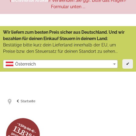
(
archivierter Artikel
)! Verwenden Sie ggf. bitte das Fragen-
Formular unten ...
Wir liefern zum besten Preis sicher aus Deutschland. Und wir
bezahlen für deinen Einkauf Steuern in deinem Land:
Bestätige bitte kurz dein Lieferland innerhalb der EU, um
Preise bzw. den Steuersatz für deinen Standort zu sehen...
✔
Österreich
Startseite
1329.00 €
13.83%