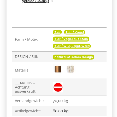
yerd.de/?a=8242
➔
Tier
Tier / Vogel
Produkteigenschaft
Wert
Form / Motiv:
Tier / Vogel auf Stein
Tier / Wild, Jagd, Wald
DESIGN / Stil:
naturalistisches Design
Material:
___ARCHIV -
Achtung
ausverkauft:
Versandgewicht:
70,00 kg
Artikelgewicht:
60,00
kg