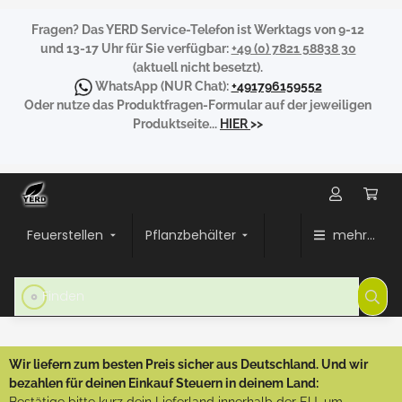
Fragen?
Das YERD Service-Telefon ist Werktags von 9-12
und 13-17 Uhr für Sie verfügbar:
+49 (0) 7821 58838 30
(aktuell nicht besetzt).
WhatsApp
(NUR Chat):
+491796159552
Oder nutze das Produktfragen-Formular auf der jeweiligen
Produktseite...
HIER
>>
Feuerstellen
Pflanzbehälter
mehr...
Wir liefern zum besten Preis sicher aus Deutschland. Und wir
bezahlen für deinen Einkauf Steuern in deinem Land: