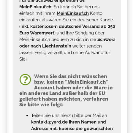
Für die Schweiz empfehlen wir
MeinEinkauf.ch:
So können Sie bei uns
einfach mit Ihrem
MeinEinkauf.ch
Konto
einkaufen, als wären Sie ein deutscher Kunde
(
inkl. kostenlosem deutschen Versand ab 250
Euro Warenwert
) und Ihre Sendung über
MeinEinkauf.ch bequem zu sich in die
Schweiz
oder nach Liechtenstein
weiter senden
lassen. Fertig verzollt und ohne Aufwand für
Sie!
Wenn Sie das nicht wünschen
bzw. keinen "MeinEinkauf.ch"
Account haben oder die Ware in
ein anderes Land außerhalb der EU
geliefert haben möchten, verfahren
Sie bitte wie folgt:
Teilen Sie uns hierzu bitte per Mail an
kontakt@yerd.de
Ihren Namen und
Adresse mit. Ebenso die gewünschten