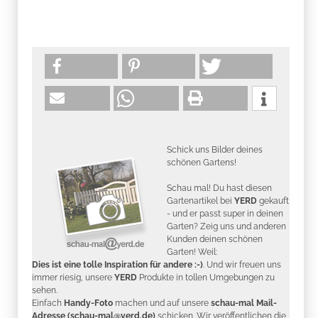
Schick uns Bilder deines
schönen Gartens!
Schau mal! Du hast diesen
Gartenartikel bei
YERD
gekauft
- und er passt super in deinen
Garten? Zeig uns und anderen
Kunden deinen schönen
Garten! Weil:
Dies ist eine tolle Inspiration für andere :-)
. Und wir freuen uns
immer riesig, unsere
YERD
Produkte in tollen Umgebungen zu
sehen.
Einfach
Handy-Foto
machen und auf unsere
schau-mal Mail-
Adresse (schau-mal@yerd.de)
schicken. Wir veröffentlichen die