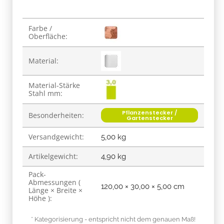
Produkteigenschaft
Wert
Farbe /
Oberfläche:
Material:
Material-Stärke
Stahl mm:
Pflanzenstecker /
Besonderheiten:
Gartenstecker
Versandgewicht:
5,00 kg
Artikelgewicht:
4,90
kg
Pack-
Abmessungen (
120,00 × 30,00 × 5,00 cm
Länge × Breite ×
Höhe ):
* Kategorisierung - entspricht nicht dem genauen Maß!