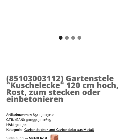
(85103003112)
Gartenstele
"Kuschelecke" 120 cm hoch,
Rost, zum stecken oder
einbetonieren
Artikelnummer:
85103003112
GTIN (EAN):
9009915001615
HAN:
3003112
Kategorie:
Gartenstecker und Gartendeko aus Metall
Siehe auch:
⇒
Metall Rost