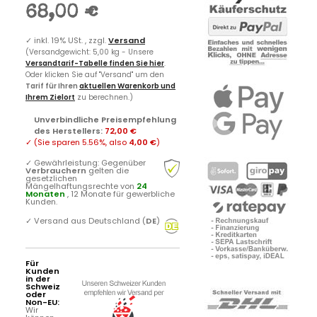
68,00 €
✓
inkl. 19% USt. , zzgl.
Versand
(Versandgewicht: 5,00 kg - Unsere
Versandtarif-Tabelle finden Sie hier
.
Oder klicken Sie auf "Versand" um den
Tarif für Ihren
aktuellen Warenkorb und
Ihrem Zielort
zu berechnen.)
Unverbindliche Preisempfehlung
des Herstellers
:
72,00 €
✓
(Sie sparen
5.56%
, also
4,00 €
)
✓
Gewährleistung: Gegenüber
Verbrauchern
gelten die
gesetzlichen
Mängelhaftungsrechte von
24
Monaten
, 12 Monate für gewerbliche
Kunden.
✓
Versand aus Deutschland (
DE
)
Für
Kunden
in der
Schweiz
oder
Non-EU:
Wir