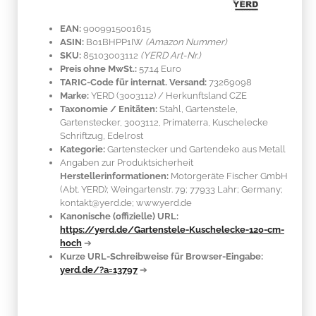
EAN:
9009915001615
ASIN:
B01BHPP1IW
(Amazon Nummer)
SKU:
85103003112
(YERD Art-Nr.)
Preis ohne MwSt.:
57.14 Euro
TARIC-Code für internat. Versand:
73269098
Marke:
YERD
(3003112)
/ Herkunftsland
CZE
Taxonomie / Enitäten:
Stahl
, Gartenstele,
Gartenstecker, 3003112, Primaterra, Kuschelecke
Schriftzug, Edelrost
Kategorie:
Gartenstecker und Gartendeko aus Metall
Angaben zur Produktsicherheit
Herstellerinformationen:
Motorgeräte Fischer GmbH
(Abt. YERD); Weingartenstr. 79; 77933 Lahr; Germany;
kontakt@yerd.de; www.yerd.de
Kanonische (offizielle) URL:
https://yerd.de/Gartenstele-Kuschelecke-120-cm-
hoch
➔
Kurze URL-Schreibweise für Browser-Eingabe:
yerd.de/?a=13797
➔