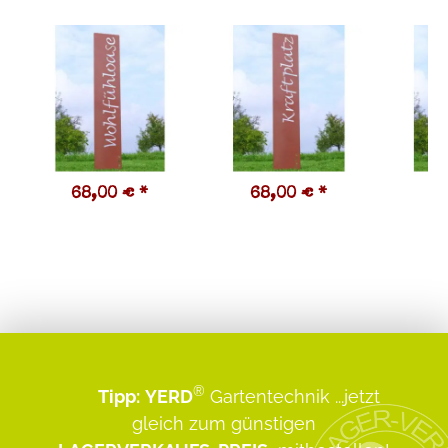
68,00 €
*
68,00 €
*
6
®
Tipp:
YERD
Gartentechnik
...jetzt
gleich zum günstigen