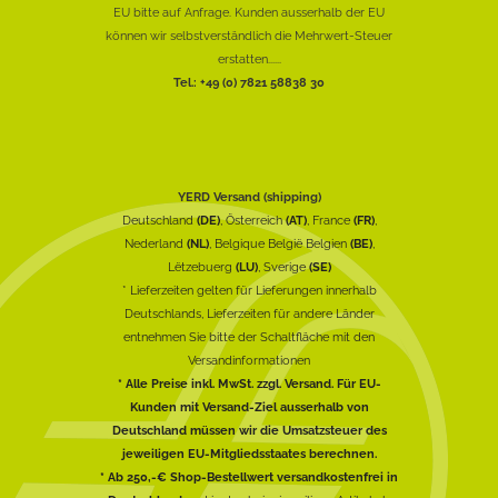
EU bitte auf Anfrage. Kunden ausserhalb der EU
können wir selbstverständlich die Mehrwert-Steuer
erstatten......
Tel.: +49 (0) 7821 58838 30
YERD Versand (shipping)
Deutschland
(DE)
, Österreich
(AT)
, France
(FR)
,
Nederland
(NL)
, Belgique België Belgien
(BE)
,
Lëtzebuerg
(LU)
, Sverige
(SE)
* Lieferzeiten gelten für Lieferungen innerhalb
Deutschlands, Lieferzeiten für andere Länder
entnehmen Sie bitte der Schaltfläche mit den
Versandinformationen
* Alle Preise inkl. MwSt. zzgl. Versand. Für EU-
Kunden mit Versand-Ziel ausserhalb von
Deutschland müssen wir die Umsatzsteuer des
jeweiligen EU-Mitgliedsstaates berechnen.
* Ab 250,-€ Shop-Bestellwert versandkostenfrei in