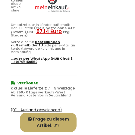
können
diesen
Artikel
ohne
Umsatzsteuer in Länder außerhalb
der EU liefern
(Preis netto ohne VAT
57.14 Euro
/ MwSt. / USt.:
zzgl.
Steuern)
.
Setze dich für
Bestellungen
außerhalb der EU
bitte per e-Mail an
kontakt@yerd.de kurz mit uns in
Verbindung ...
...oder per
WhatsApp
(NUR Chat!):
+491796159552
VERFÜGBAR
aktuelle Lieferzeit
:
7 - 9 Werktage
Ab 250,-€ Lagerverkaufs-Wert
Versand kostenlos in Deutschland
(DE - Ausland abweichend)
Frage zu diesem
Artikel...??