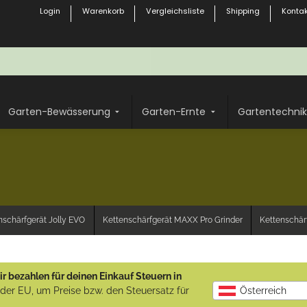
Login
Warenkorb
Vergleichsliste
Shipping
Kontak
Garten-Bewässerung
Garten-Ernte
Gartentechnik
nschärfgerät Jolly EVO
Kettenschärfgerät MAXX Pro Grinder
Kettenschärf
r bezahlen für deinen Einkauf Steuern in
b der EU, um Preise bzw. den Steuersatz für
Österreich