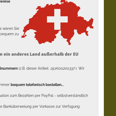
lweise
s wären Sie
h bequem zu
n ein anderes Land außerhalb der EU
kelnummern
(z.B. dieser Artikel:
251K00200337
). Wir
n immer
bequem telefonisch bestellen...
rmation zum Bezahlen per PayPal - selbstverständlich
sche Banküberweiung per Vorkasse zur Verfügung .