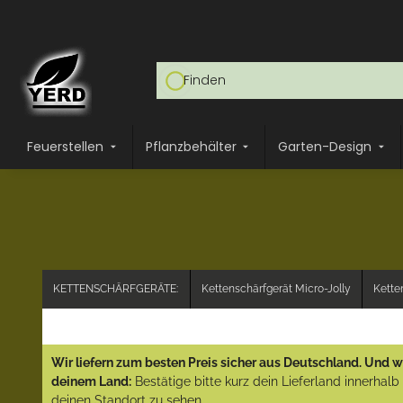
Feuerstellen
Pflanzbehälter
Garten-Design
KETTENSCHÄRFGERÄTE:
Kettenschärfgerät Micro-Jolly
Kette
Wir liefern zum besten Preis sicher aus Deutschland. Und wi
deinem Land:
Bestätige bitte kurz dein Lieferland innerhal
deinen Standort zu sehen...