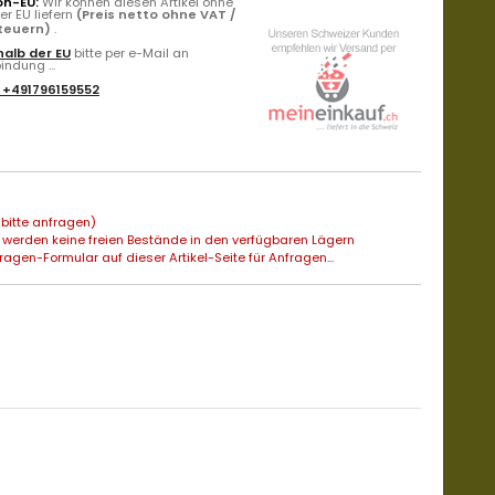
on-EU:
Wir können diesen Artikel ohne
r EU liefern
(Preis netto ohne VAT /
Steuern)
.
alb der EU
bitte per e-Mail an
ndung ...
:
+491796159552
bitte anfragen)
 werden keine freien Bestände in den verfügbaren Lägern
agen-Formular auf dieser Artikel-Seite für Anfragen...