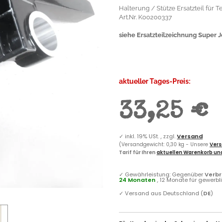
Halterung / Stütze Ersatzteil für 
Art.Nr. K00200337
siehe Ersatzteilzeichnung Super Jol
aktueller Tages-Preis:
33,25 €
✓
inkl. 19% USt. , zzgl.
Versand
(Versandgewicht: 0,30 kg - Unsere
Vers
Tarif für Ihren
aktuellen Warenkorb und
✓
Gewährleistung: Gegenüber
Verb
24 Monaten
, 12 Monate für gewerb
✓
Versand aus Deutschland (
DE
)