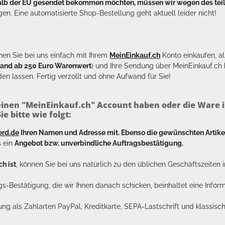
halb der EU gesendet bekommen möchten, müssen wir wegen des tei
en. Eine automatisierte Shop-Bestellung geht aktuell leider nicht!
en Sie bei uns einfach mit Ihrem
MeinEinkauf.ch
Konto einkaufen, al
sand ab 250 Euro Warenwert
) und Ihre Sendung über MeinEinkauf.c
en lassen. Fertig verzollt und ohne Aufwand für Sie!
inen "MeinEinkauf.ch" Account haben oder die Ware i
e bitte wie folgt:
erd.de
Ihren Namen und Adresse mit. Ebenso die gewünschten Arti
s ein
Angebot bzw. unverbindliche Auftragsbestätigung.
h ist
, können Sie bei uns natürlich zu den üblichen Geschäftszeite
ags-Bestätigung, die wir Ihnen danach schicken, beinhaltet eine Info
lung als Zahlarten PayPal, Kreditkarte, SEPA-Lastschrift und klassi