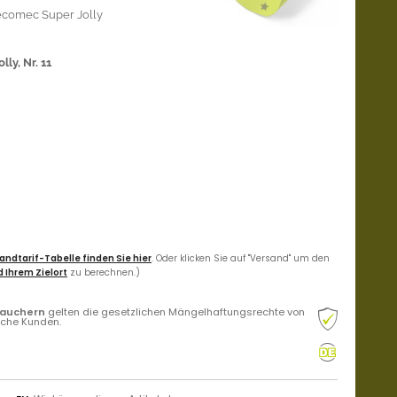
Tecomec Super Jolly
ly, Nr. 11
andtarif-Tabelle finden Sie hier
. Oder klicken Sie auf "Versand" um den
 Ihrem Zielort
zu berechnen.)
rauchern
gelten die gesetzlichen Mängelhaftungsrechte von
liche Kunden.