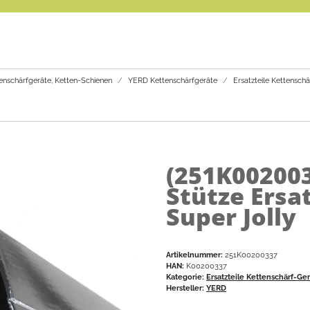
enschärfgeräte, Ketten-Schienen
YERD Kettenschärfgeräte
Ersatzteile Kettensch
(251K00200
Stütze Ersa
Super Jolly
Artikelnummer:
251K00200337
HAN:
K00200337
Kategorie:
Ersatzteile Kettenschärf-Ge
Hersteller:
YERD