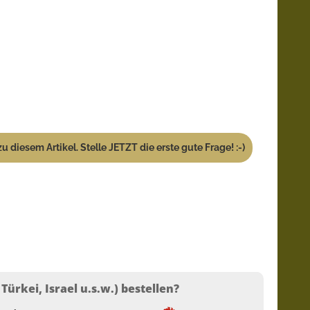
u diesem Artikel. Stelle JETZT die erste gute Frage! :-)
ürkei, Israel u.s.w.) bestellen?