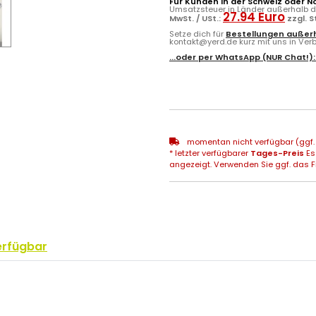
Für Kunden in der Schweiz oder N
Umsatzsteuer in Länder außerhalb de
27.94 Euro
MwSt. / USt.:
zzgl. 
Setze dich für
Bestellungen außerh
kontakt@yerd.de kurz mit uns in Verbi
...oder per
WhatsApp
(NUR Chat!)
momentan nicht verfügbar (ggf. 
* letzter verfügbarer
Tages-Preis
Es
angezeigt. Verwenden Sie ggf. das Fr
erfügbar