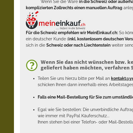
Wenn Sie die Ware
in die Schweiz oder außer
komplizierten Zollrechts einen manuellen Auftrag
anleg
Für die Schweiz empfehlen wir MeinEinkauf.ch:
So könn
ein deutscher Kunde (
inkl. kostenlosem deutschen Ver
sich in die
Schweiz oder nach Liechtenstein
weiter send
Wenn Sie das nicht wünschen bzw. ke
geliefert haben möchten, verfahren Si
Teilen Sie uns hierzu bitte per Mail an
kontakt@y
schicken Ihnen dann innerhalb eines Arbeitstage
Falls eine Mail-Bestellung für Sie zum umständlic
Egal wie Sie bestellen: Die unverbindliche Auftr
wie immer mit PayPal Käuferschutz...
Ihnen stehen bei einer Telefon- oder Mail-Bestel