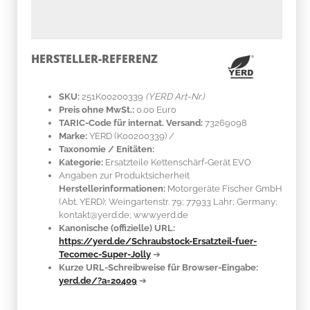
HERSTELLER-REFERENZ
SKU:
251K00200339
(YERD Art-Nr.)
Preis ohne MwSt.:
0.00 Euro
TARIC-Code für internat. Versand:
73269098
Marke:
YERD
(K00200339)
/
Taxonomie / Enitäten:
Kategorie:
Ersatzteile Kettenschärf-Gerät EVO
Angaben zur Produktsicherheit
Herstellerinformationen:
Motorgeräte Fischer GmbH
(Abt. YERD); Weingartenstr. 79; 77933 Lahr; Germany;
kontakt@yerd.de; www.yerd.de
Kanonische (offizielle) URL:
https://yerd.de/Schraubstock-Ersatzteil-fuer-
Tecomec-Super-Jolly
➔
Kurze URL-Schreibweise für Browser-Eingabe:
yerd.de/?a=20409
➔