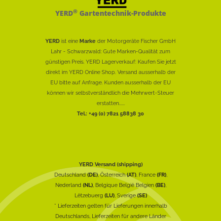
®
YERD
Gartentechnik-Produkte
YERD
ist eine
Marke
der Motorgeräte Fischer GmbH
Lahr - Schwarzwald: Gute Marken-Qualität zum
günstigen Preis. YERD Lagerverkauf: Kaufen Sie jetzt
direkt im YERD Online Shop. Versand ausserhalb der
EU bitte auf Anfrage. Kunden ausserhalb der EU
können wir selbstverständlich die Mehrwert-Steuer
erstatten......
Tel.: +49 (0) 7821 58838 30
YERD Versand (shipping)
Deutschland
(DE)
, Österreich
(AT)
, France
(FR)
,
Nederland
(NL)
, Belgique België Belgien
(BE)
,
Lëtzebuerg
(LU)
, Sverige
(SE)
* Lieferzeiten gelten für Lieferungen innerhalb
Deutschlands, Lieferzeiten für andere Länder