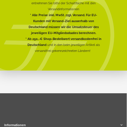
entnehmen Sie bitte der Schaltfläche mit den
Versandinformationen
* Alle Preise inkl. MwSt. zzgl. Versand. Für EU-
Kunden mit Versand-Ziel ausserhalb von
Deutschland müssen wir die Umsatzsteuer des
jeweiligen EU-Mitgliedsstaates berechnen.
* Ab 250,-€ Shop-Bestellwert versandkostenfrei in
Deutschland
und in den beim jeweiligen Artikel als
versandfrei gekennzeichneten Ländern!
Informationen