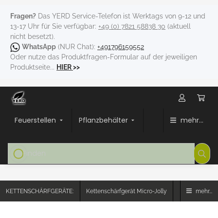
Fragen?
Das YERD Service-Telefon ist Werktags von 9-12 und
13-17 Uhr für Sie verfügbar:
+49 (0) 7821 58838 30
(aktuell
nicht besetzt).
WhatsApp
(NUR Chat):
+491796159552
Oder nutze das Produktfragen-Formular auf der jeweiligen
Produktseite...
HIER
>>
Feuerstellen
Pflanzbehälter
mehr...
KETTENSCHÄRFGERÄTE:
Kettenschärfgerät Micro-Jolly
mehr...