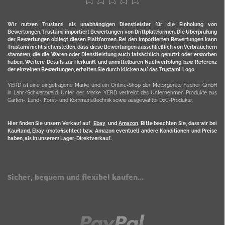
Wir nutzen Trustami als unabhängigen Dienstleister für die Einholung von
Bewertungen. Trustami importiert Bewertungen von Drittplattformen. Die Überprüfung
der Bewertungen obliegt diesen Plattformen. Bei den importierten Bewertungen kann
Trustami nicht sicherstellen, dass diese Bewertungen ausschließlich von Verbrauchern
stammen, die die Waren oder Dienstleistung auch tatsächlich genutzt oder erworben
haben. Weitere Details zur Herkunft und unmittelbaren Nachverfolung bzw. Referenz
der einzelnen Bewertungen, erhalten Sie durch klicken auf das Trustami-Logo.
YERD ist eine eingetragene Marke und ein Online-Shop der Motorgeräte Fischer GmbH
in Lahr/Schwarzwald. Unter der Marke YERD vertreibt das Unternehmen Produkte aus
Garten-, Land-, Forst- und Kommunaltechnik sowie ausgewählte D2C-Produkte.
Hier finden Sie unsern Verkauf auf
Ebay
und
Amazon
. Bitte beachten Sie, dass wir bei
Kaufland, Ebay (motofischtec) bzw. Amazon eventuell andere Konditionen und Preise
haben, als in unserem Lager-Direktverkauf.
Sicher, bequem und flexibel kaufen...