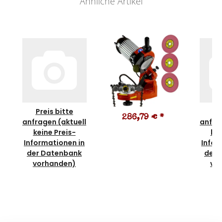
Ähnliche Artikel
Preis bitte
Pr
286,79 €
*
anfragen (aktuell
anfra
keine Preis-
kei
Informationen in
Infor
der Datenbank
der 
vorhanden)
vo