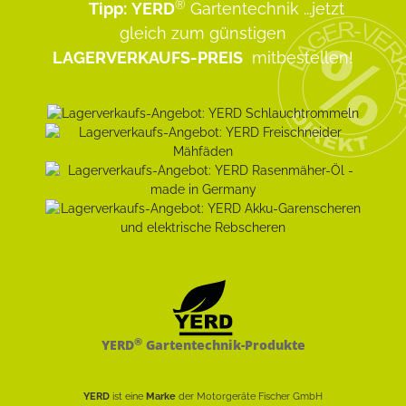
®
Tipp:
YERD
Gartentechnik
...jetzt
gleich zum günstigen
LAGERVERKAUFS-PREIS
mitbestellen!
®
YERD
Gartentechnik-Produkte
YERD
ist eine
Marke
der Motorgeräte Fischer GmbH