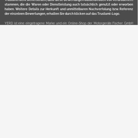
stammen, die die Waren oder Dienstleistung auch tatsächlich genutzt oder erworben
haben. Weitere Details zur Herkunft und unmittelbaren Nachverfolung bzw. Referenz
der einzelnen Bewertungen, erhalten Sie durch klicken auf das Trustami-Logo.
YERD ist eine eingetragene Marke und ein Online-Shop der Motorgeräte Fischer GmbH
in Lahr/Schwarzwald. Unter der Marke YERD vertreibt das Unternehmen Produkte aus
Garten-, Land-, Forst- und Kommunaltechnik sowie ausgewählte D2C-Produkte.
Hier finden Sie unsern Verkauf auf
Ebay
und
Amazon
. Bitte beachten Sie, dass wir bei
Kaufland, Ebay (motofischtec) bzw. Amazon eventuell andere Konditionen und Preise
haben, als in unserem Lager-Direktverkauf.
Sicher, bequem und flexibel kaufen...