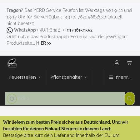
Fragen?
Das YERD Service-Telefon ist Werktags von 9-12 und
13-17 Uhr für Sie verfügbar:
+49 (0) 7821 58838 30
(aktuell
nicht besetzt).
WhatsApp
(NUR Chat):
+491796159552
Oder nutze das Produktfragen-Formular auf der jeweiligen
Produktseite...
HIER
>>
Feuerstellen
Pflanzbehälter
mehr...
Wir liefern zum besten Preis sicher aus Deutschland. Und wir
bezahlen für deinen Einkauf Steuern in deinem Land:
Bestätige bitte kurz dein Lieferland innerhalb der EU, um