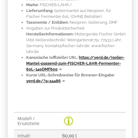
Marke:
FISCHER-LAHR
/
Lieferumfang:
Isoliermantel aus Neopren, für
Fischer Fermenter 60L (OHNE Behälter)
Taxonomie / Enitäten:
Neopren, Isolierung, DMF
Angaben zur Produktsicherheit
Herstellerinformationen:
Motorgeräte Fischer GmbH
(Abt. Kellereitechnik); Weingartenstr.79; 77933 Lahr;
Germany; kontakt@fischer-lahr.de; www.fischer-
lahr.de
Kanonische (offizielle) URL:
https://yerd.de/Isolier-
Mantel-passend-zum-FISCHER-LAHR-Fermenter-
60L-340DMF600
➔
Kurze URL-Schreibweise für Browser-Eingabe:
yerd.de/?a=24486
➔
Produkteigenschaft
Wert
Modell /
Ersatzteile:
Inhalt:
60,00 l