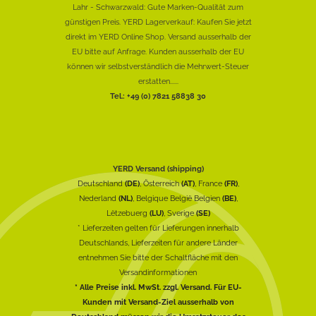
Lahr - Schwarzwald: Gute Marken-Qualität zum
günstigen Preis. YERD Lagerverkauf: Kaufen Sie jetzt
direkt im YERD Online Shop. Versand ausserhalb der
EU bitte auf Anfrage. Kunden ausserhalb der EU
können wir selbstverständlich die Mehrwert-Steuer
erstatten......
Tel.: +49 (0) 7821 58838 30
YERD Versand (shipping)
Deutschland
(DE)
, Österreich
(AT)
, France
(FR)
,
Nederland
(NL)
, Belgique België Belgien
(BE)
,
Lëtzebuerg
(LU)
, Sverige
(SE)
* Lieferzeiten gelten für Lieferungen innerhalb
Deutschlands, Lieferzeiten für andere Länder
entnehmen Sie bitte der Schaltfläche mit den
Versandinformationen
* Alle Preise inkl. MwSt. zzgl. Versand. Für EU-
Kunden mit Versand-Ziel ausserhalb von