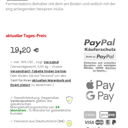
Fermentations-Behälter mit dem am Boden und seitlich mit der
eng anliegenden Neopren-Hülle.
aktueller Tages-Preis:
19,20 €
✓
inkl. 19% USt. , zzgl.
Versand
(Versandgewicht: 0,00 kg - Unsere
Versandtarif-Tabelle finden Sie hier
.
Oder klicken Sie auf "Versand" um den
Tarif für Ihren
aktuellen Warenkorb und
Ihrem Zielort
zu berechnen.)
✓
Gewährleistung: Gegenüber
Verbrauchern
gelten die
gesetzlichen
Mängelhaftungsrechte von
24
Monaten
, 12 Monate für gewerbliche
Kunden.
✓
Versand aus Deutschland (
DE
)