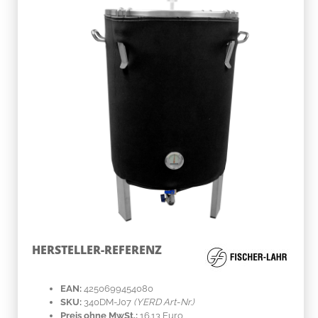
HERSTELLER-REFERENZ
EAN:
4250699454080
SKU:
340DM-J07
(YERD Art-Nr.)
Preis ohne MwSt.:
16.13 Euro