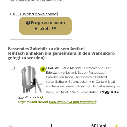
Versand kostenlos in Deutschland
(DE - Ausland abweichend)
Frage zu diesem
Artikel...??
Passendes Zubehör zu diesem Artikel
(einfach anhaken um gemeinsam in den Warenkorb
gelegt zu werden):
1
60L Vol.
FM60 Maische- Fermenter 60 Liter,
Edelstahl, konisch mit Boden-Restauslauf,
Gärröhrchen, Innen-Thermometer, luftdicht
verschließbarer Spanndeckel, Mini-Gärtank ideal
zur flüssigen Fermentation bzw. Hefe-Vergärung bei
199,00
Wein, Bier, Most / Saft-Fermentation,
+
€
(3,32 € pro 1 l)
Lege diesen Artikel
HIER einzeln in den Warenkorb
60L Vol.