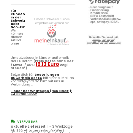
Für
Kunden
in der
Schweiz
oder
Non-EU:
Wir
können
diesen
Artikel
ohne
Umsatzsteuer in Länder außerhalb
der EU liefern
(Preis netto ohne VAT
16.13 Euro
/ MwSt. / USt.:
zzgl.
Steuern)
.
Setze dich für
Bestellungen
außerhalb der EU
bitte per e-Mail an
kontakt@yerd.de kurz mit uns in
Verbindung ...
...oder per
WhatsApp
(NUR Chat!):
+491796159552
VERFÜGBAR
aktuelle Lieferzeit
:
1 - 3 Werktage
Ab 250,-€ Lagerverkaufs-Wert