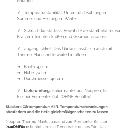
Räumen.
✔ Temperaturstabilität: Unterstützt Kühlung im
Sommer und Heizung im Winter
✔ Schützt das Gärfass: Bewahrt Edelstahlbehälter vor
Kratzern, leichten Stößen und Gebrauchsspuren.
✔ Zugänglichkeit: Das Gärfass lässt sich auch mit
Thermo-Manschette weiterhin öffnen
➔ Breite: 47 cm
➔ Höhe: 70 cm
➔ Durchmesser: 40 cm
✔
Lieferumfang:
Isoliermantel aus Neopren, für
Fischer Fermenter 60L (OHNE Behälter)
Stabilere Gärtemperatur: Hilft, Temperaturschwankungen
abzufedern und die Hefe gleichmäßiger arbeiten zu lassen
.
Neopren Thermo-Mantel passend zum Fermenter 60 Liter
(
340DMF600
): Kontolliere die Temperatur deines Edelstahl-