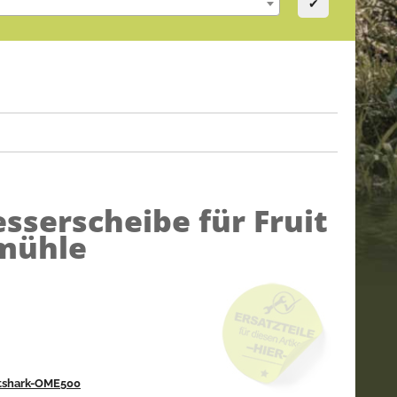
✔
sserscheibe für Fruit
mühle
itshark-OME500