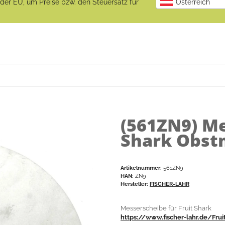
b der EU, um Preise bzw. den Steuersatz für
Österreich
(561ZN9)
Me
Shark Obst
Artikelnummer:
561ZN9
HAN:
ZN9
Hersteller:
FISCHER-LAHR
Messerscheibe für Fruit Shark
https://www.fischer-lahr.de/Fru