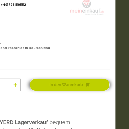
:
+491796159552
e
and kostenlos in Deutschland
In den Warenkorb
 YERD Lagerverkauf
bequem