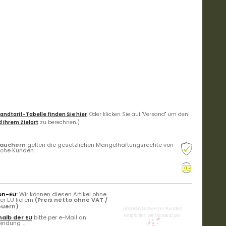
andtarif-Tabelle finden Sie hier
. Oder klicken Sie auf "Versand" um den
 Ihrem Zielort
zu berechnen.)
rauchern
gelten die gesetzlichen Mängelhaftungsrechte von
liche Kunden.
on-EU:
Wir können diesen Artikel ohne
r EU liefern
(Preis netto ohne VAT /
teuern)
.
alb der EU
bitte per e-Mail an
ndung ...