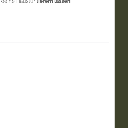
 deine Haustür
liefern lassen
!