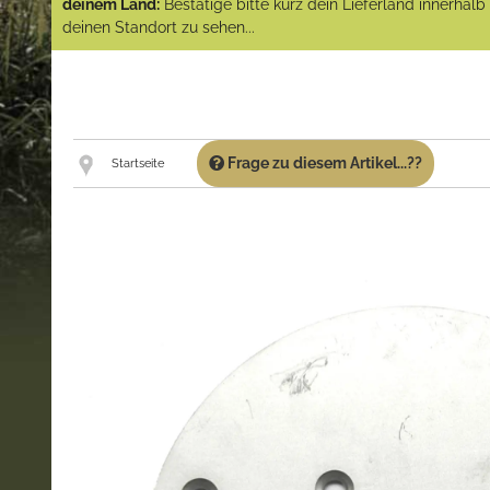
deinem Land:
Bestätige bitte kurz dein Lieferland innerhal
deinen Standort zu sehen...
Frage zu diesem Artikel...??
Startseite