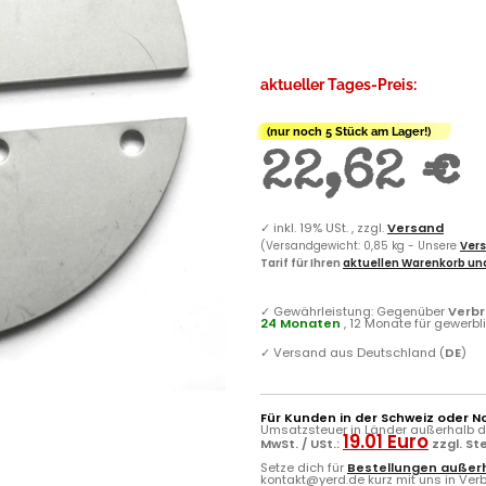
aktueller Tages-Preis:
(nur noch 5 Stück am Lager!)
22,62 €
✓
inkl. 19% USt. , zzgl.
Versand
(Versandgewicht: 0,85 kg - Unsere
Vers
Tarif für Ihren
aktuellen Warenkorb und
✓
Gewährleistung: Gegenüber
Verb
24 Monaten
, 12 Monate für gewerb
✓
Versand aus Deutschland (
DE
)
Für Kunden in der Schweiz oder N
Umsatzsteuer in Länder außerhalb de
19.01 Euro
MwSt. / USt.:
zzgl. S
Setze dich für
Bestellungen außerh
kontakt@yerd.de kurz mit uns in Verbi