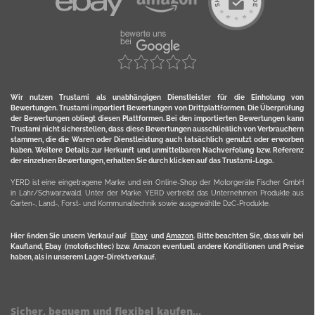
Wir nutzen Trustami als unabhängigen Dienstleister für die Einholung von
Bewertungen. Trustami importiert Bewertungen von Drittplattformen. Die Überprüfung
der Bewertungen obliegt diesen Plattformen. Bei den importierten Bewertungen kann
Trustami nicht sicherstellen, dass diese Bewertungen ausschließlich von Verbrauchern
stammen, die die Waren oder Dienstleistung auch tatsächlich genutzt oder erworben
haben. Weitere Details zur Herkunft und unmittelbaren Nachverfolung bzw. Referenz
der einzelnen Bewertungen, erhalten Sie durch klicken auf das Trustami-Logo.
YERD ist eine eingetragene Marke und ein Online-Shop der Motorgeräte Fischer GmbH
in Lahr/Schwarzwald. Unter der Marke YERD vertreibt das Unternehmen Produkte aus
Garten-, Land-, Forst- und Kommunaltechnik sowie ausgewählte D2C-Produkte.
Hier finden Sie unsern Verkauf auf
Ebay
und
Amazon
. Bitte beachten Sie, dass wir bei
Kaufland, Ebay (motofischtec) bzw. Amazon eventuell andere Konditionen und Preise
haben, als in unserem Lager-Direktverkauf.
Sicher, bequem und flexibel kaufen...