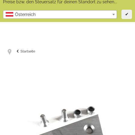
Preise bzw. den Steuersatz für deinen Standort zu sehen...
✔
Österreich
Startseite