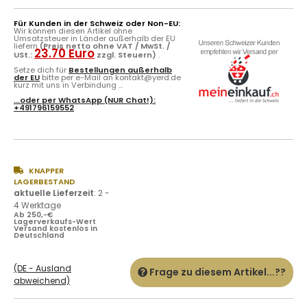
Für Kunden in der Schweiz oder Non-EU:
Wir können diesen Artikel ohne
Umsatzsteuer in Länder außerhalb der EU
liefern
(Preis netto ohne VAT / MwSt. /
23.70 Euro
USt.:
zzgl. Steuern)
.
Setze dich für
Bestellungen außerhalb
der EU
bitte per e-Mail an kontakt@yerd.de
kurz mit uns in Verbindung ...
...oder per
WhatsApp
(NUR Chat!):
+491796159552
KNAPPER
LAGERBESTAND
aktuelle Lieferzeit
:
2 -
4 Werktage
Ab 250,-€
Lagerverkaufs-Wert
Versand kostenlos in
Deutschland
(DE - Ausland
Frage zu diesem Artikel...??
abweichend)