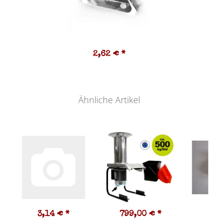
2,62 €
*
Ähnliche Artikel
3,14 €
*
799,00 €
*
0