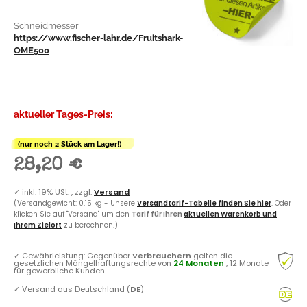
Schneidmesser
https://www.fischer-lahr.de/Fruitshark-
OME500
aktueller Tages-Preis:
(nur noch 2 Stück am Lager!)
28,20 €
✓
inkl. 19% USt. , zzgl.
Versand
(Versandgewicht: 0,15 kg - Unsere
Versandtarif-Tabelle finden Sie hier
. Oder
klicken Sie auf "Versand" um den
Tarif für Ihren
aktuellen Warenkorb und
Ihrem Zielort
zu berechnen.)
✓
Gewährleistung: Gegenüber
Verbrauchern
gelten die
gesetzlichen Mängelhaftungsrechte von
24 Monaten
, 12 Monate
für gewerbliche Kunden.
✓
Versand aus Deutschland (
DE
)