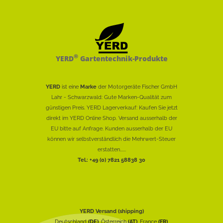
®
YERD
Gartentechnik-Produkte
YERD
ist eine
Marke
der Motorgeräte Fischer GmbH
Lahr - Schwarzwald: Gute Marken-Qualität zum
günstigen Preis. YERD Lagerverkauf: Kaufen Sie jetzt
direkt im YERD Online Shop. Versand ausserhalb der
EU bitte auf Anfrage. Kunden ausserhalb der EU
können wir selbstverständlich die Mehrwert-Steuer
erstatten......
Tel.: +49 (0) 7821 58838 30
YERD Versand (shipping)
Deutschland
(DE)
, Österreich
(AT)
, France
(FR)
,