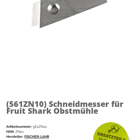
(561ZN10)
Schneidmesser für
Fruit Shark Obstmühle
Artikelnummer:
561ZN10
HAN:
ZN10
Hersteller:
FISCHER-LAHR