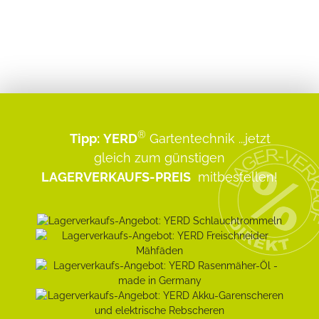
®
Tipp:
YERD
Gartentechnik
...jetzt
gleich zum günstigen
LAGERVERKAUFS-PREIS
mitbestellen!