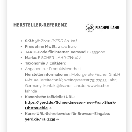
HERSTELLER-REFERENZ
SKU:
561ZN10
(YERD Art-Nr.)
Preis ohne MwSt.:
23.70 Euro
TARIC-Code für internat. Versand:
84359000
Marke:
FISCHER-LAHR
(ZN10)
/
Taxonomie / Enitäten:
Angaben zur Produktsicherheit
Herstellerinformationen:
Motorgeräte Fischer GmbH
(Abt. Kellereitechnik); Weingartenstr.79; 77933 Lahr;
Germany; kontakt@fischer-lahr.de; www.fischer-
lahr.de
Kanonische (offizielle) URL:
https://yerd.de/Schneidmesser-fuer-Fruit-Shark-
Obstmuehle
➔
Kurze URL-Schreibweise für Browser-Eingabe:
yerd.de/?a=3135
➔