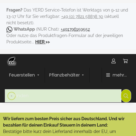
Fragen?
Das YERD Service-Telefon ist Werktags von 9-12 und
13-17 Uhr für Sie verfügbar:
+49 (0) 7821 58838 30
(aktuell
nicht besetzt).
WhatsApp
(NUR Chat):
+491796159552
Oder nutze das Produktfragen-Formular auf der jeweiligen
Produktseite...
HIER
>>
Feuerstellen
Pflanzbehälter
mehr...
Wir liefern zum besten Preis sicher aus Deutschland. Und wir
bezahlen für deinen Einkauf Steuern in deinem Land:
Bestätige bitte kurz dein Lieferland innerhalb der EU, um