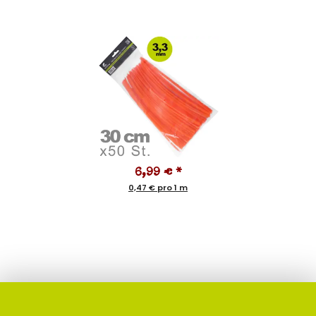
6,99 €
*
0,47 € pro 1 m