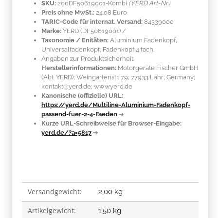
SKU:
200DF50619001-Kombi
(YERD Art-Nr.)
Preis ohne MwSt.:
24.08 Euro
TARIC-Code für internat. Versand:
84339000
Marke:
YERD
(DF50619001)
/
Taxonomie / Enitäten:
Aluminium Fadenkopf,
Universalfadenkopf, Fadenkopf 4 fach,
Angaben zur Produktsicherheit
Herstellerinformationen:
Motorgeräte Fischer GmbH
(Abt. YERD); Weingartenstr. 79; 77933 Lahr; Germany;
kontakt@yerd.de; www.yerd.de
Kanonische (offizielle) URL:
https://yerd.de/Multiline-Aluminium-Fadenkopf-
passend-fuer-2-4-Faeden
➔
Kurze URL-Schreibweise für Browser-Eingabe:
yerd.de/?a=5817
➔
Versandgewicht:
Produkteigenschaft
Wert
2,00 kg
Artikelgewicht:
1,50
kg