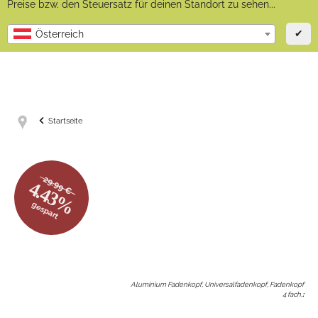
Preise bzw. den Steuersatz für deinen Standort zu sehen...
✔
Österreich
Startseite
29.99 €
4.43%
gespart
Aluminium Fadenkopf, Universalfadenkopf, Fadenkopf
4 fach,
: