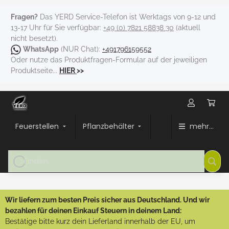
Fragen?
Das YERD Service-Telefon ist Werktags von 9-12 und
13-17 Uhr für Sie verfügbar:
+49 (0) 7821 58838 30
(aktuell
nicht besetzt).
WhatsApp
(NUR Chat):
+491796159552
Oder nutze das Produktfragen-Formular auf der jeweiligen
Produktseite...
HIER
>>
Feuerstellen
Pflanzbehälter
mehr...
Wir liefern zum besten Preis sicher aus Deutschland. Und wir
bezahlen für deinen Einkauf Steuern in deinem Land:
Bestätige bitte kurz dein Lieferland innerhalb der EU, um