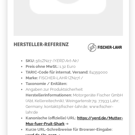
HERSTELLER-REFERENZ
SKU:
561ZN27
(YERD Art-Nr.)
Preis ohne MwSt.:
1.32 Euro
TARIC-Code für internat. Versand:
84359000
Marke:
FISCHER-LAHR
(ZN27)
/
Taxonomie / Enitäten:
Angaben zur Produktsicherheit
Herstellerinformationen:
Motorgeräte Fischer GmbH
(Abt. Kellereitechnik); Weingartenstr.79; 77933 Lahr;
Germany; kontakt@fischer-lahr.de; www.fischer-
lahr.de
Kanonische (offizielle) URL:
https://yerd.de/Mutter-
M10-fuer-Fruit-Shark
➔
Kurze URL-Schreibweise für Browser-Eingabe: