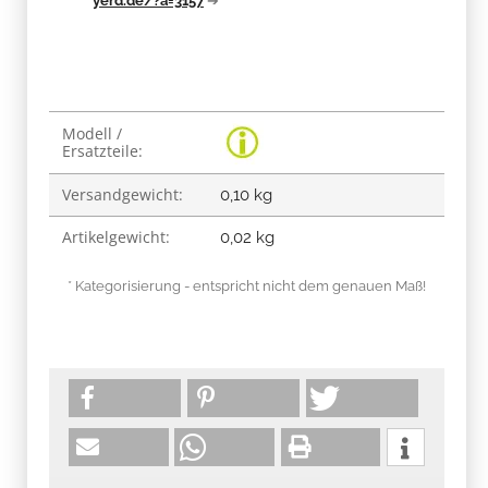
yerd.de/?a=3157
➔
Produkteigenschaft
Wert
Modell /
Ersatzteile:
Versandgewicht:
0,10 kg
Artikelgewicht:
0,02
kg
* Kategorisierung - entspricht nicht dem genauen Maß!