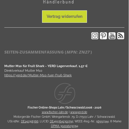
Vertrag widerrufen
SEITEN-ZUSAMMENFASSUNG (
MPN:
ZN27
)
Mutter M10 für Fruit Shark - YERD Lagerverkauf, 1,57 €
Direktverkauf Mutter M10
https://yerd.de/Mutter-M10-fuer-Fruit-Shark
Fischer Online-Shops Lahr/Schwarzwald 2008 -
2026
www.fischer-lahr.de
|
www.yerd.de
Motorgeräte Fischer GmbH; Weingartenstr. 79; D-77933 Lahr / Schwarzwald;
USt-IdNr.:
DE142358766
; LUCID:
DE4597642301795
; WEEE-Reg.-Nr.:
56993344
, ® Marke
DPMA 302016230744