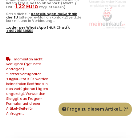
liefern
(Preis netto ohne VAT / MwSt. /
1.32 Euro
USt.:
zzgl. Steuern)
.
Setze dich für
Bestellungen außerhalb
der EU
bitte per e-Mail an kontakt@yerd.de
kurz mit uns in Verbindung ...
...oder per
WhatsApp
(NUR Chat!):
+491796159552
momentan nicht
verfügbar (ggf. bitte
anfragen)
* letzter verfügbarer
Tages-Preis
Es werden
keine freien Bestände in
den verfügbaren Lägern
angezeigt. Verwenden
Sie ggf. das Fragen-
Formular auf dieser
Artikel-Seite für
Frage zu diesem Artikel...??
Anfragen...