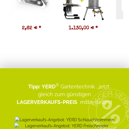
2,62 €
*
1.130,00 €
*
0
®
Tipp:
YERD
Gartentechnik
...jetzt
gleich zum günstigen
LAGERVERKAUFS-PREIS
mitbestellen!