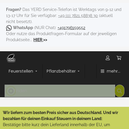
Fragen?
Das YERD Service-Telefon ist Werktags von 9-12 und
13-17 Uhr für Sie verfügbar:
+49 (0) 7821 58838 30
(aktuell
nicht besetzt).
WhatsApp
(NUR Chat):
+491796159552
Oder nutze das Produktfragen-Formular auf der jeweiligen
Produktseite...
HIER
>>
Feuerstellen
Pflanzbehälter
mehr...
Wir liefern zum besten Preis sicher aus Deutschland. Und wir
bezahlen für deinen Einkauf Steuern in deinem Land:
Bestätige bitte kurz dein Lieferland innerhalb der EU, um