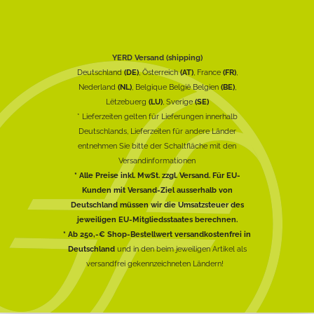
YERD Versand (shipping)
Deutschland
(DE)
, Österreich
(AT)
, France
(FR)
,
Nederland
(NL)
, Belgique België Belgien
(BE)
,
Lëtzebuerg
(LU)
, Sverige
(SE)
* Lieferzeiten gelten für Lieferungen innerhalb
Deutschlands, Lieferzeiten für andere Länder
entnehmen Sie bitte der Schaltfläche mit den
Versandinformationen
* Alle Preise inkl. MwSt. zzgl. Versand. Für EU-
Kunden mit Versand-Ziel ausserhalb von
Deutschland müssen wir die Umsatzsteuer des
jeweiligen EU-Mitgliedsstaates berechnen.
* Ab 250,-€ Shop-Bestellwert versandkostenfrei in
Deutschland
und in den beim jeweiligen Artikel als
versandfrei gekennzeichneten Ländern!