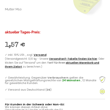
Mutter M10
aktueller Tages-Preis:
1,57 €
✓
inkl. 19% USt. , zzgl.
Versand
(Versandgewicht: 0,10 kg - Unsere
Versandtarif-Tabelle finden Sie hier
. Oder
klicken Sie auf "Versand" um den
Tarif für Ihren
aktuellen Warenkorb und
Ihrem Zielort
zu berechnen.)
✓
Gewährleistung: Gegenüber
Verbrauchern
gelten die
gesetzlichen Mängelhaftungsrechte von
24 Monaten
, 12 Monate
für gewerbliche Kunden.
✓
Versand aus Deutschland (
DE
)
Für Kunden in der Schweiz oder Non-EU:
Wir können diesen Artikel ohne
Umsatzsteuer in Länder außerhalb der EU