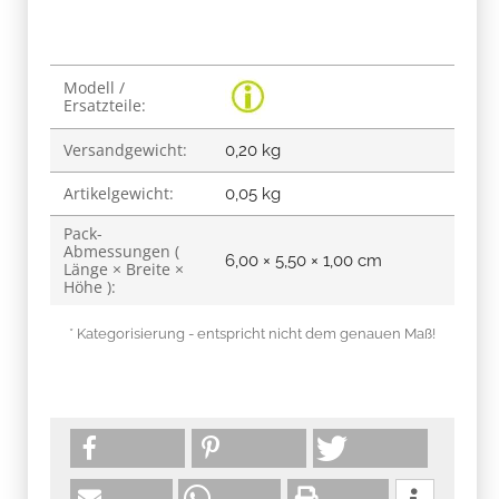
Produkteigenschaft
Wert
Modell /
Ersatzteile:
Versandgewicht:
0,20 kg
Artikelgewicht:
0,05
kg
Pack-
Abmessungen (
6,00 × 5,50 × 1,00 cm
Länge × Breite ×
Höhe ):
* Kategorisierung - entspricht nicht dem genauen Maß!