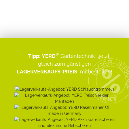
®
Tipp:
YERD
Gartentechnik
...jetzt
gleich zum günstigen
LAGERVERKAUFS-PREIS
mitbestellen!