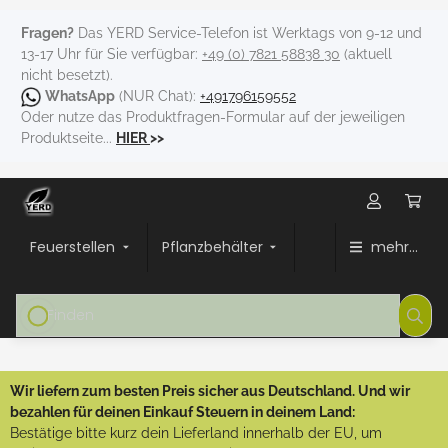
Fragen?
Das YERD Service-Telefon ist Werktags von 9-12 und
13-17 Uhr für Sie verfügbar:
+49 (0) 7821 58838 30
(aktuell
nicht besetzt).
WhatsApp
(NUR Chat):
+491796159552
Oder nutze das Produktfragen-Formular auf der jeweiligen
Produktseite...
HIER
>>
Feuerstellen
Pflanzbehälter
mehr...
Wir liefern zum besten Preis sicher aus Deutschland. Und wir
bezahlen für deinen Einkauf Steuern in deinem Land:
Bestätige bitte kurz dein Lieferland innerhalb der EU, um