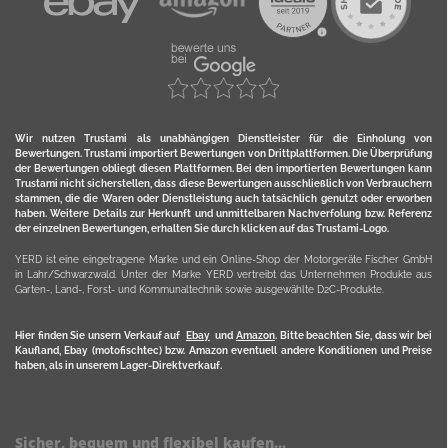
Wir nutzen Trustami als unabhängigen Dienstleister für die Einholung von
Bewertungen. Trustami importiert Bewertungen von Drittplattformen. Die Überprüfung
der Bewertungen obliegt diesen Plattformen. Bei den importierten Bewertungen kann
Trustami nicht sicherstellen, dass diese Bewertungen ausschließlich von Verbrauchern
stammen, die die Waren oder Dienstleistung auch tatsächlich genutzt oder erworben
haben. Weitere Details zur Herkunft und unmittelbaren Nachverfolung bzw. Referenz
der einzelnen Bewertungen, erhalten Sie durch klicken auf das Trustami-Logo.
YERD ist eine eingetragene Marke und ein Online-Shop der Motorgeräte Fischer GmbH
in Lahr/Schwarzwald. Unter der Marke YERD vertreibt das Unternehmen Produkte aus
Garten-, Land-, Forst- und Kommunaltechnik sowie ausgewählte D2C-Produkte.
Hier finden Sie unsern Verkauf auf
Ebay
und
Amazon
. Bitte beachten Sie, dass wir bei
Kaufland, Ebay (motofischtec) bzw. Amazon eventuell andere Konditionen und Preise
haben, als in unserem Lager-Direktverkauf.
Sicher, bequem und flexibel kaufen...