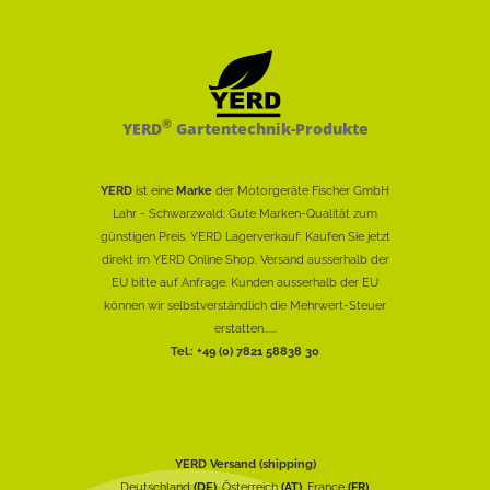
®
YERD
Gartentechnik-Produkte
YERD
ist eine
Marke
der Motorgeräte Fischer GmbH
Lahr - Schwarzwald: Gute Marken-Qualität zum
günstigen Preis. YERD Lagerverkauf: Kaufen Sie jetzt
direkt im YERD Online Shop. Versand ausserhalb der
EU bitte auf Anfrage. Kunden ausserhalb der EU
können wir selbstverständlich die Mehrwert-Steuer
erstatten......
Tel.: +49 (0) 7821 58838 30
YERD Versand (shipping)
Deutschland
(DE)
, Österreich
(AT)
, France
(FR)
,