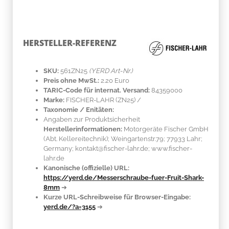
HERSTELLER-REFERENZ
SKU:
561ZN25
(YERD Art-Nr.)
Preis ohne MwSt.:
2.20 Euro
TARIC-Code für internat. Versand:
84359000
Marke:
FISCHER-LAHR
(ZN25)
/
Taxonomie / Enitäten:
Angaben zur Produktsicherheit
Herstellerinformationen:
Motorgeräte Fischer GmbH
(Abt. Kellereitechnik); Weingartenstr.79; 77933 Lahr;
Germany; kontakt@fischer-lahr.de; www.fischer-
lahr.de
Kanonische (offizielle) URL:
https://yerd.de/Messerschraube-fuer-Fruit-Shark-
8mm
➔
Kurze URL-Schreibweise für Browser-Eingabe:
yerd.de/?a=3155
➔