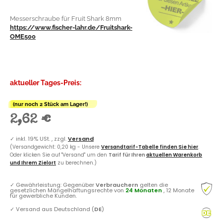
Messerschraube für Fruit Shark 8mm
https://www.fischer-lahr.de/Fruitshark-
OME500
aktueller Tages-Preis:
(nur noch 2 Stück am Lager!)
2,62 €
✓
inkl. 19% USt. , zzgl.
Versand
(Versandgewicht: 0,20 kg - Unsere
Versandtarif-Tabelle finden Sie hier
.
Oder klicken Sie auf "Versand" um den
Tarif für Ihren
aktuellen Warenkorb
und Ihrem Zielort
zu berechnen.)
✓
Gewährleistung: Gegenüber
Verbrauchern
gelten die
gesetzlichen Mängelhaftungsrechte von
24 Monaten
, 12 Monate
für gewerbliche Kunden.
✓
Versand aus Deutschland (
DE
)