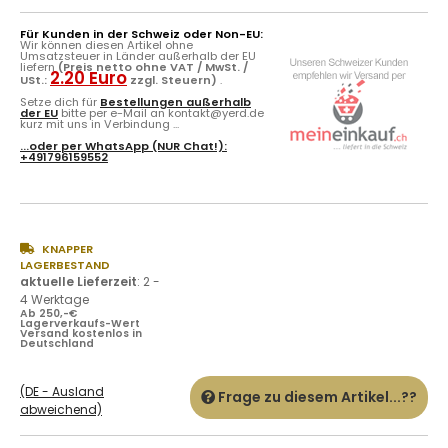
Für Kunden in der Schweiz oder Non-EU:
Wir können diesen Artikel ohne
Umsatzsteuer in Länder außerhalb der EU
liefern
(Preis netto ohne VAT / MwSt. /
2.20 Euro
USt.:
zzgl. Steuern)
.
Setze dich für
Bestellungen außerhalb
der EU
bitte per e-Mail an kontakt@yerd.de
kurz mit uns in Verbindung ...
...oder per
WhatsApp
(NUR Chat!):
+491796159552
KNAPPER
LAGERBESTAND
aktuelle Lieferzeit
:
2 -
4 Werktage
Ab 250,-€
Lagerverkaufs-Wert
Versand kostenlos in
Deutschland
(DE - Ausland
Frage zu diesem Artikel...??
abweichend)