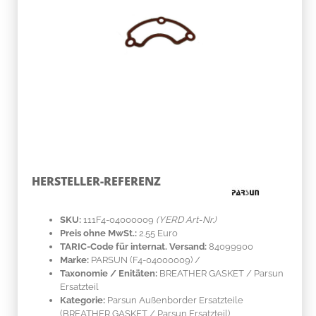
HERSTELLER-REFERENZ
SKU:
111F4-04000009
(YERD Art-Nr.)
Preis ohne MwSt.:
2.55 Euro
TARIC-Code für internat. Versand:
84099900
Marke:
PARSUN
(F4-04000009)
/
Taxonomie / Enitäten:
BREATHER GASKET / Parsun
Ersatzteil
Kategorie:
Parsun Außenborder Ersatzteile
(BREATHER GASKET / Parsun Ersatzteil)