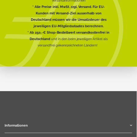
Versandinformationen
* Alle Preise inkl. MwSt. zzgl. Versand. Für EU-
Kunden mit Versand-Ziel ausserhalb von
Deutschland müssen wir die Umsatzsteuer des
jeweiligen EU-Mitgliedsstaates berechnen.
* Ab 250,-€ Shop-Bestellwert versandkostenfrei in
Deutschland
und in den beim jeweiligen Artikel als
versandfrei gekennzeichneten Ländern!
Informationen