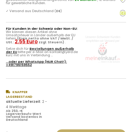
für gewerbliche Kunden.
✓
Versand aus Deutschland (
DE
)
Für Kunden in der Schweiz oder Non-EU:
Wir können diesen Artikel ohne
Umsatzsteuer in Länder außerhalb der EU
liefern
(Preis netto ohne VAT / MwSt. /
2.55 Euro
USt.:
zzgl. Steuern)
.
Setze dich für
Bestellungen außerhalb
der EU
bitte per e-Mail an kontakt@yerd.de
kurz mit uns in Verbindung ...
...oder per
WhatsApp
(NUR Chat!):
+491796159552
KNAPPER
LAGERBESTAND
aktuelle Lieferzeit
:
2 -
4 Werktage
Ab 250,-€
Lagerverkaufs-Wert
Versand kostenlos in
Deutschland