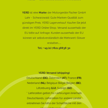
YERD
ist eine
Marke
der Motorgeräte Fischer GmbH
Lahr - Schwarzwald: Gute Marken-Qualität zum
günstigen Preis. YERD Lagerverkauf: Kaufen Sie jetzt
direkt im YERD Online Shop. Versand ausserhalb der
EU bitte auf Anfrage. Kunden ausserhalb der EU
können wir selbstverständlich die Mehrwert-Steuer
erstatten......
Tel.: +49 (0) 7821 58838 30
YERD Versand (shipping)
Deutschland
(DE)
, Österreich
(AT)
, France
(FR)
,
Nederland
(NL)
, Belgique België Belgien
(BE)
,
Lëtzebuerg
(LU)
, Sverige
(SE)
* Lieferzeiten gelten für Lieferungen innerhalb
Deutschlands, Lieferzeiten für andere Länder
entnehmen Sie bitte der Schaltfläche mit den