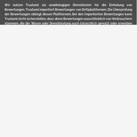
Wir nutzen Trustami als unabhängigen Dienstleister für die Einholung von
Bewertungen. Trustami importiert Bewertungen von Drittplattformen. Die Überprüfung
der Bewertungen obliegt diesen Plattformen. Bei den importierten Bewertungen kann
Trustami nicht sicherstellen, dass diese Bewertungen ausschließlich von Verbrauchern
stammen, die die Waren oder Dienstleistung auch tatsächlich genutzt oder erworben
haben. Weitere Details zur Herkunft und unmittelbaren Nachverfolung bzw. Referenz
der einzelnen Bewertungen, erhalten Sie durch klicken auf das Trustami-Logo.
YERD ist eine eingetragene Marke und ein Online-Shop der Motorgeräte Fischer GmbH
in Lahr/Schwarzwald. Unter der Marke YERD vertreibt das Unternehmen Produkte aus
Garten-, Land-, Forst- und Kommunaltechnik sowie ausgewählte D2C-Produkte.
Hier finden Sie unsern Verkauf auf
Ebay
und
Amazon
. Bitte beachten Sie, dass wir bei
Kaufland, Ebay (motofischtec) bzw. Amazon eventuell andere Konditionen und Preise
haben, als in unserem Lager-Direktverkauf.
Sicher, bequem und flexibel kaufen...