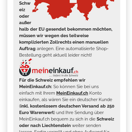
Schw
eiz
oder
außer
halb der EU gesendet bekommen möchten,
müssen wir wegen des teilweise
komplizierten Zollrechts einen manuellen
Auftrag
anlegen. Eine automatisierte Shop-
Bestellung geht aktuell leider nicht!
Für die Schweiz empfehlen wir
MeinEinkauf.ch:
So können Sie bei uns
einfach mit Ihrem
MeinEinkauf.ch
Konto
einkaufen, als wären Sie ein deutscher Kunde
(
inkl. kostenlosem deutschen Versand ab 250
Euro Warenwert
) und Ihre Sendung über
MeinEinkauf.ch bequem zu sich in die
Schweiz
oder nach Liechtenstein
weiter senden
lassen. Fertig verzollt und ohne Aufwand für