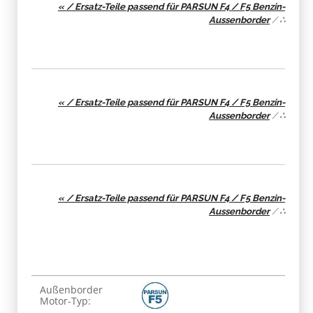
« / Ersatz-Teile passend für PARSUN F4 / F5 Benzin-
Aussenborder
/
∴
« / Ersatz-Teile passend für PARSUN F4 / F5 Benzin-
Aussenborder
/
∴
« / Ersatz-Teile passend für PARSUN F4 / F5 Benzin-
Aussenborder
/
∴
Produkteigenschaft
Wert
Außenborder
Motor-Typ: