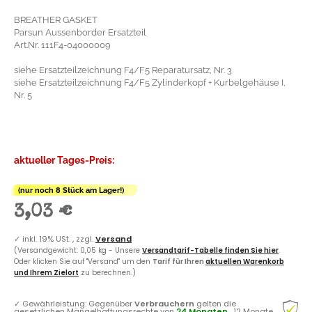
BREATHER GASKET
Parsun Aussenborder Ersatzteil
Art.Nr. 111F4-04000009
siehe Ersatzteilzeichnung F4/F5 Reparatursatz, Nr. 3
siehe Ersatzteilzeichnung F4/F5 Zylinderkopf + Kurbelgehäuse I,
Nr. 5
aktueller Tages-Preis:
(nur noch 8 Stück am Lager!)
3,03 €
✓
inkl. 19% USt. , zzgl.
Versand
(Versandgewicht: 0,05 kg - Unsere
Versandtarif-Tabelle finden Sie hier
.
Oder klicken Sie auf "Versand" um den
Tarif für Ihren
aktuellen Warenkorb
und Ihrem Zielort
zu berechnen.)
✓
Gewährleistung: Gegenüber
Verbrauchern
gelten die
gesetzlichen Mängelhaftungsrechte von
24 Monaten
, 12 Monate