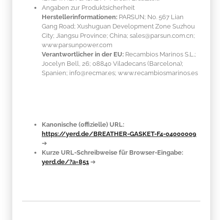
Angaben zur Produktsicherheit
Herstellerinformationen:
PARSUN; No. 567 Lian
Gang Road; Xushuguan Development Zone Suzhou
City; Jiangsu Province; China; sales@parsun.com.cn;
www.parsunpower.com
Verantwortlicher in der EU:
Recambios Marinos S.L.;
Jocelyn Bell, 26; 08840 Viladecans (Barcelona);
Spanien; info@recmar.es; www.recambiosmarinos.es
Kanonische (offizielle) URL:
https://yerd.de/BREATHER-GASKET-F4-04000009
➔
Kurze URL-Schreibweise für Browser-Eingabe:
yerd.de/?a=851
➔