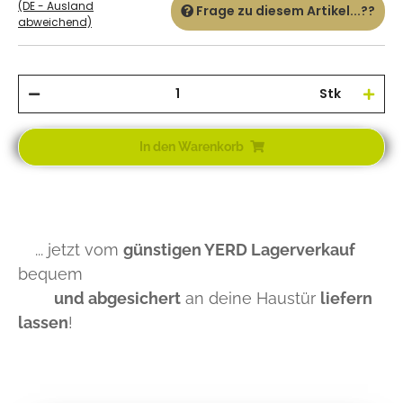
(DE - Ausland
Frage zu diesem Artikel...??
abweichend)
Stk
In den Warenkorb
... jetzt vom
günstigen YERD Lagerverkauf
bequem
und abgesichert
an deine Haustür
liefern
lassen
!