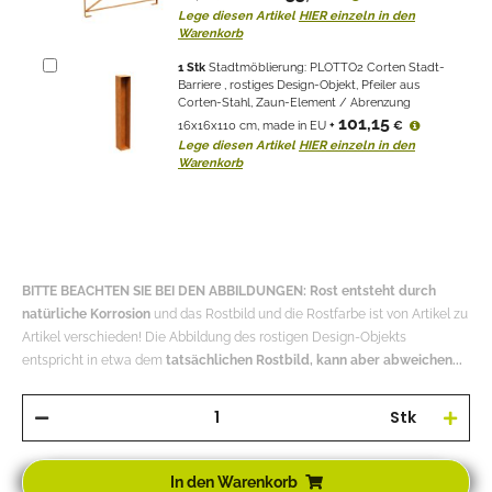
Lege diesen Artikel
HIER einzeln in den
Warenkorb
1
Stk
Stadtmöblierung: PLOTTO2 Corten Stadt-
Barriere , rostiges Design-Objekt, Pfeiler aus
Corten-Stahl, Zaun-Element / Abrenzung
101,15
16x16x110 cm, made in EU
+
€
Lege diesen Artikel
HIER einzeln in den
Warenkorb
BITTE BEACHTEN SIE BEI DEN ABBILDUNGEN: Rost entsteht durch
natürliche Korrosion
und das Rostbild und die Rostfarbe ist von Artikel zu
Artikel verschieden! Die Abbildung des rostigen Design-Objekts
entspricht in etwa dem
tatsächlichen Rostbild, kann aber abweichen...
Stk
In den Warenkorb