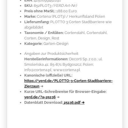
EAN:
4250699452291
SKU:
852PLOT3
(YERD Art-Nr.)
Preis ohne MwSt.:
188.00 Euro
Marke:
Cortena
(PLOT3)
/ Herkunftsland
Polen
Lieferumfang:
PLOTTO 3 Corten Stadtbarriere wie
abgebildet
Taxonomie / Enitäten:
Cortenstahl
, Cortenstahl,
Corten, Design, Rost
Kategorie:
Garten-Design
Angaben zur Produktsicherheit
Herstellerinformationen:
Decorti Sp. z o.o.; ul.
Smoleńska 41; 85-871 Bydgoszcz; Polen;
info@cortena.pl; www.cortena.pl
Kanonische (offizielle) URL:
https://yerd.de/PLOTTO-3-Corten-Stadtbarriere-
Zierzaun
➔
Kurze URL-Schreibweise für Browser-Eingabe:
yerd.de/?a=25136
➔
Datenblatt Download:
25136.pdf ➔