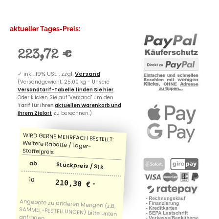
aktueller Tages-Preis:
223,72 €
✓
inkl. 19% USt. , zzgl.
Versand
(Versandgewicht: 25,00 kg - Unsere
Versandtarif-Tabelle finden Sie hier
.
Oder klicken Sie auf "Versand" um den
Tarif für Ihren
aktuellen Warenkorb und
Ihrem Zielort
zu berechnen.)
ab
Stückpreis / Stk
10
210,30 €
*