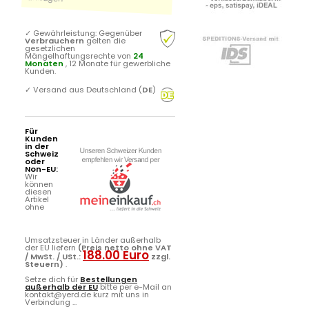
✓
Gewährleistung: Gegenüber
Verbrauchern
gelten die
gesetzlichen
Mängelhaftungsrechte von
24
Monaten
, 12 Monate für gewerbliche
Kunden.
✓
Versand aus Deutschland (
DE
)
Für
Kunden
in der
Schweiz
oder
Non-EU:
Wir
können
diesen
Artikel
ohne
Umsatzsteuer in Länder außerhalb
der EU liefern
(Preis netto ohne VAT
188.00 Euro
/ MwSt. / USt.:
zzgl.
Steuern)
.
Setze dich für
Bestellungen
außerhalb der EU
bitte per e-Mail an
kontakt@yerd.de kurz mit uns in
Verbindung ...