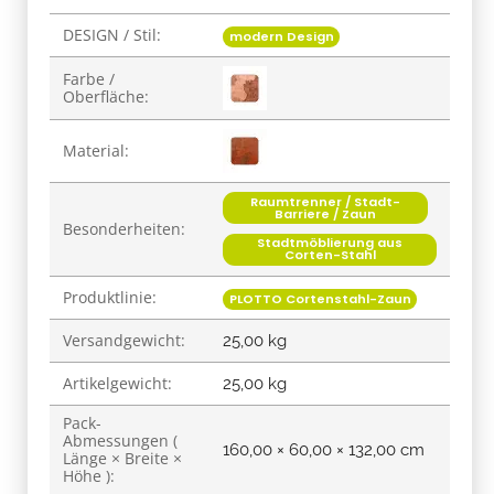
DESIGN / Stil:
Produkteigenschaft
Wert
modern Design
Farbe /
Oberfläche:
Material:
Raumtrenner / Stadt-
Barriere / Zaun
Besonderheiten:
Stadtmöblierung aus
Corten-Stahl
Produktlinie:
PLOTTO Cortenstahl-Zaun
Versandgewicht:
25,00 kg
Artikelgewicht:
25,00
kg
Pack-
Abmessungen (
160,00 × 60,00 × 132,00 cm
Länge × Breite ×
Höhe ):