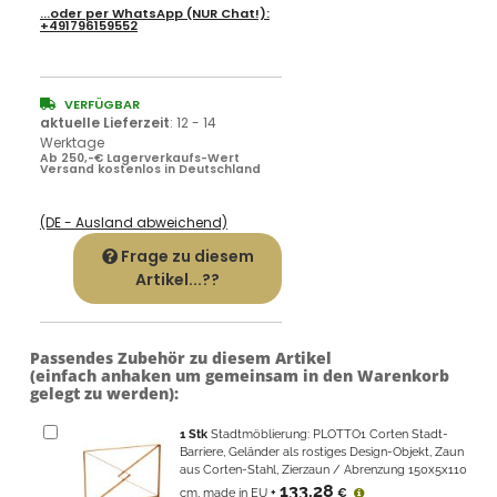
...oder per
WhatsApp
(NUR Chat!):
+491796159552
VERFÜGBAR
aktuelle Lieferzeit
:
12 - 14
Werktage
Ab 250,-€ Lagerverkaufs-Wert
Versand kostenlos in Deutschland
(DE - Ausland abweichend)
Frage zu diesem
Artikel...??
Passendes Zubehör zu diesem Artikel
(einfach anhaken um gemeinsam in den Warenkorb
gelegt zu werden):
1
Stk
Stadtmöblierung: PLOTTO1 Corten Stadt-
Barriere, Geländer als rostiges Design-Objekt, Zaun
aus Corten-Stahl, Zierzaun / Abrenzung 150x5x110
133,28
cm, made in EU
+
€