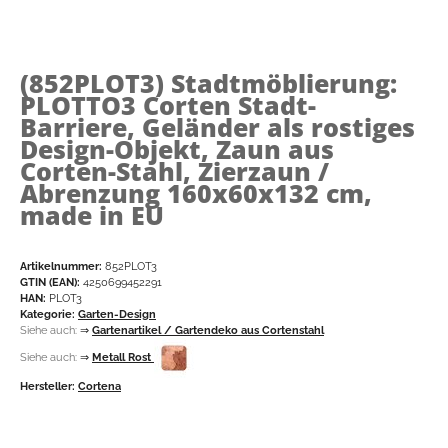
(852PLOT3)
Stadtmöblierung:
PLOTTO3 Corten Stadt-
Barriere, Geländer als rostiges
Design-Objekt, Zaun aus
Corten-Stahl, Zierzaun /
Abrenzung 160x60x132 cm,
made in EU
Artikelnummer:
852PLOT3
GTIN (EAN):
4250699452291
HAN:
PLOT3
Kategorie:
Garten-Design
Siehe auch:
⇒
Gartenartikel / Gartendeko aus Cortenstahl
Siehe auch:
⇒
Metall Rost
Hersteller:
Cortena