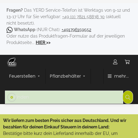
Fragen?
Das YERD Service-Telefon ist Werktags von 9-12 und
13-17 Uhr für Sie verfügbar:
+49 (0) 7821 58838 30
(aktuell
nicht besetzt).
WhatsApp
(NUR Chat):
+491796159552
Oder nutze das Produktfragen-Formular auf der jeweiligen
Produktseite...
HIER
>>
Feuerstellen
Pflanzbehälter
mehr...
Wir liefern zum besten Preis sicher aus Deutschland. Und wir
bezahlen für deinen Einkauf Steuern in deinem Land:
Bestätige bitte kurz dein Lieferland innerhalb der EU, um