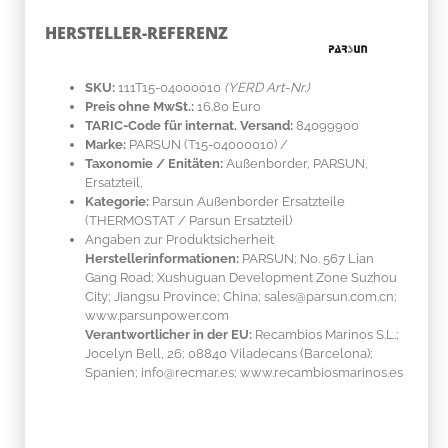
HERSTELLER-REFERENZ
SKU:
111T15-04000010
(YERD Art-Nr.)
Preis ohne MwSt.:
16.80 Euro
TARIC-Code für internat. Versand:
84099900
Marke:
PARSUN
(T15-04000010)
/
Taxonomie / Enitäten:
Außenborder, PARSUN,
Ersatzteil,
Kategorie:
Parsun Außenborder Ersatzteile
(THERMOSTAT / Parsun Ersatzteil)
Angaben zur Produktsicherheit
Herstellerinformationen:
PARSUN; No. 567 Lian
Gang Road; Xushuguan Development Zone Suzhou
City; Jiangsu Province; China; sales@parsun.com.cn;
www.parsunpower.com
Verantwortlicher in der EU:
Recambios Marinos S.L.;
Jocelyn Bell, 26; 08840 Viladecans (Barcelona);
Spanien; info@recmar.es; www.recambiosmarinos.es