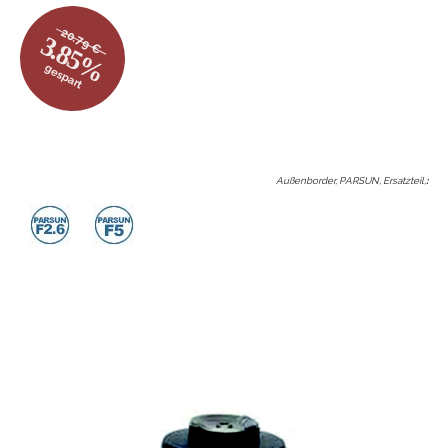
20.79 €
3.85%
gespart
Außenborder, PARSUN, Ersatzteil,
: