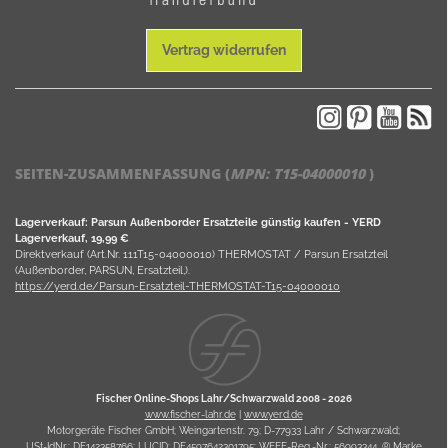
Vertrag widerrufen
SEITEN-ZUSAMMENFASSUNG (
MPN:
T15-04000010
)
Lagerverkauf: Parsun Außenborder Ersatzteile günstig kaufen - YERD
Lagerverkauf, 19,99 €
Direktverkauf (Art.Nr. 111T15-04000010) THERMOSTAT / Parsun Ersatzteil
(Außenborder, PARSUN, Ersatzteil,).
https://yerd.de/Parsun-Ersatzteil-THERMOSTAT-T15-04000010
Fischer Online-Shops Lahr/Schwarzwald 2008 -
2026
www.fischer-lahr.de
|
www.yerd.de
Motorgeräte Fischer GmbH; Weingartenstr. 79; D-77933 Lahr / Schwarzwald;
USt-IdNr.:
DE142358766
; LUCID:
DE4597642301795
; WEEE-Reg.-Nr.:
56993344
, ® Marke