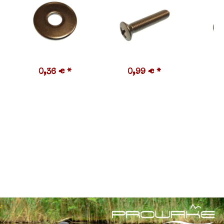
0,36 €
*
0,99 €
*
5