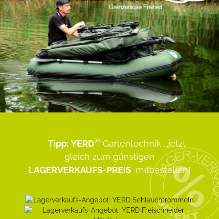
®
Tipp:
YERD
Gartentechnik
...jetzt
gleich zum günstigen
LAGERVERKAUFS-PREIS
mitbestellen!