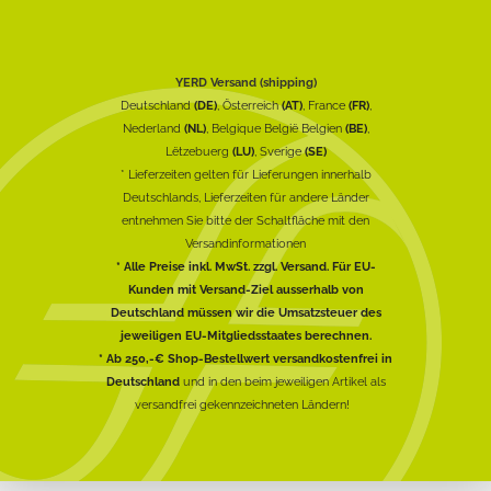
YERD Versand (shipping)
Deutschland
(DE)
, Österreich
(AT)
, France
(FR)
,
Nederland
(NL)
, Belgique België Belgien
(BE)
,
Lëtzebuerg
(LU)
, Sverige
(SE)
* Lieferzeiten gelten für Lieferungen innerhalb
Deutschlands, Lieferzeiten für andere Länder
entnehmen Sie bitte der Schaltfläche mit den
Versandinformationen
* Alle Preise inkl. MwSt. zzgl. Versand. Für EU-
Kunden mit Versand-Ziel ausserhalb von
Deutschland müssen wir die Umsatzsteuer des
jeweiligen EU-Mitgliedsstaates berechnen.
* Ab 250,-€ Shop-Bestellwert versandkostenfrei in
Deutschland
und in den beim jeweiligen Artikel als
versandfrei gekennzeichneten Ländern!