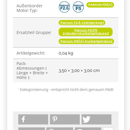
Produkteigenschaft
Wert
PARSUN F15(A)
Außenborder
Motor-Typ:
Parsun F2,6 Zylinderkopf
Parsun F4/F5
Ersatzteil Gruppe:
Zylinder+Kurbelgehäuse2
Parsun F15(A) Kurbelgehäuse
Artikelgewicht:
0,04
kg
Pack-
Abmessungen (
3,50 × 3,00 × 3,00 cm
Länge × Breite ×
Höhe ):
* Kategorisierung - entspricht nicht dem genauen Maß!