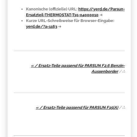
Kanonische (offizielle) URL:
https://yerd.de/Parsun-
Ersatzteil-THERMOSTAT-T15-04000010
➔
Kurze URL-Schreibweise für Browser-Eingabe:
yerd.de/?a=1163
➔
« / Ersatz-Teile passend für PARSUN F2.6 Benzin-
Aussenborder
/
∴
« / Ersatz-Teile passend für PARSUN F15(A)
/
∴