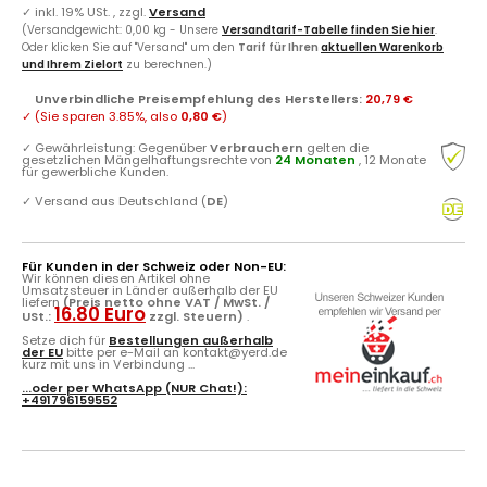
✓
inkl. 19% USt. , zzgl.
Versand
(Versandgewicht: 0,00 kg - Unsere
Versandtarif-Tabelle finden Sie hier
.
Oder klicken Sie auf "Versand" um den
Tarif für Ihren
aktuellen Warenkorb
und Ihrem Zielort
zu berechnen.)
Unverbindliche Preisempfehlung des Herstellers
:
20,79 €
✓
(Sie sparen
3.85%
, also
0,80 €
)
✓
Gewährleistung: Gegenüber
Verbrauchern
gelten die
gesetzlichen Mängelhaftungsrechte von
24 Monaten
, 12 Monate
für gewerbliche Kunden.
✓
Versand aus Deutschland (
DE
)
Für Kunden in der Schweiz oder Non-EU:
Wir können diesen Artikel ohne
Umsatzsteuer in Länder außerhalb der EU
liefern
(Preis netto ohne VAT / MwSt. /
16.80 Euro
USt.:
zzgl. Steuern)
.
Setze dich für
Bestellungen außerhalb
der EU
bitte per e-Mail an kontakt@yerd.de
kurz mit uns in Verbindung ...
...oder per
WhatsApp
(NUR Chat!):
+491796159552