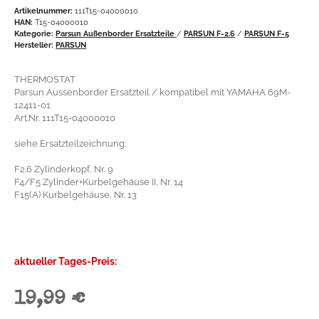
Artikelnummer:
111T15-04000010
HAN:
T15-04000010
Kategorie:
Parsun Außenborder Ersatzteile
/
PARSUN F-2.6
/
PARSUN F-5
Hersteller:
PARSUN
THERMOSTAT
Parsun Aussenborder Ersatzteil / kompatibel mit YAMAHA 69M-
12411-01
Art.Nr. 111T15-04000010
siehe Ersatzteilzeichnung:
F2.6 Zylinderkopf, Nr. 9
F4/F5 Zylinder+Kurbelgehäuse II, Nr. 14
F15(A) Kurbelgehäuse, Nr. 13
aktueller Tages-Preis:
19,99 €