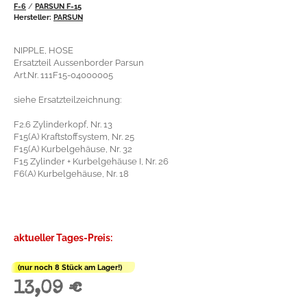
F-6
/
PARSUN F-15
Hersteller:
PARSUN
NIPPLE, HOSE
Ersatzteil Aussenborder Parsun
Art.Nr. 111F15-04000005
siehe Ersatzteilzeichnung:
F2.6 Zylinderkopf, Nr. 13
F15(A) Kraftstoffsystem, Nr. 25
F15(A) Kurbelgehäuse, Nr. 32
F15 Zylinder + Kurbelgehäuse I, Nr. 26
F6(A) Kurbelgehäuse, Nr. 18
aktueller Tages-Preis:
(nur noch 8 Stück am Lager!)
13,09 €