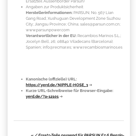
Ersatzteil Aussenborder Parsun)
Angaben zur Produktsicherheit
Herstellerinformationen:
PARSUN; No. 567 Lian
Gang Road; Xushuguan Development Zone Suzhou
City; Jiangsu Province; China; sales@parsun.com.cn;
www.parsunpower.com
Verantwortlicher in der EU:
Recambios Marinos S.L.;
Jocelyn Bell, 26; 08840 Viladecans (Barcelona);
Spanien; info@recmar.es; www.recambiosmarinos.es
Kanonische (offizielle) URL:
https://yerd.de/NIPPLE-HOSE_3
➔
Kurze URL-Schreibweise für Browser-Eingabe:
yerd.de/?a=12101
➔
« / Ersatz-Teile passend für PARSUN F2.6 Benzin-