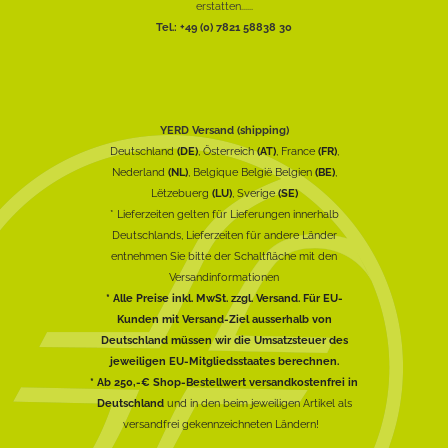
erstatten......
Tel.: +49 (0) 7821 58838 30
YERD Versand (shipping)
Deutschland
(DE)
, Österreich
(AT)
, France
(FR)
,
Nederland
(NL)
, Belgique België Belgien
(BE)
,
Lëtzebuerg
(LU)
, Sverige
(SE)
* Lieferzeiten gelten für Lieferungen innerhalb
Deutschlands, Lieferzeiten für andere Länder
entnehmen Sie bitte der Schaltfläche mit den
Versandinformationen
* Alle Preise inkl. MwSt. zzgl. Versand. Für EU-
Kunden mit Versand-Ziel ausserhalb von
Deutschland müssen wir die Umsatzsteuer des
jeweiligen EU-Mitgliedsstaates berechnen.
* Ab 250,-€ Shop-Bestellwert versandkostenfrei in
Deutschland
und in den beim jeweiligen Artikel als
versandfrei gekennzeichneten Ländern!