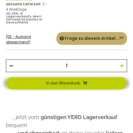
aktuelle Lieferzeit
:
2 -
4 Werktage
Ab 250,-€
Lagerverkaufs-Wert
Versand kostenlos in
Deutschland
(DE - Ausland
Frage zu diesem Artikel...??
abweichend)
In den Warenkorb
... jetzt vom
günstigen YERD Lagerverkauf
bequem