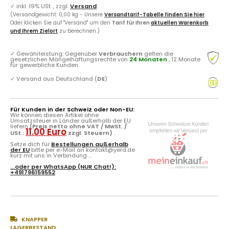
✓
inkl. 19% USt. , zzgl.
Versand
(Versandgewicht: 0,00 kg - Unsere
Versandtarif-Tabelle finden Sie hier
.
Oder klicken Sie auf "Versand" um den
Tarif für Ihren
aktuellen Warenkorb
und Ihrem Zielort
zu berechnen.)
✓
Gewährleistung: Gegenüber
Verbrauchern
gelten die
gesetzlichen Mängelhaftungsrechte von
24 Monaten
, 12 Monate
für gewerbliche Kunden.
✓
Versand aus Deutschland (
DE
)
Für Kunden in der Schweiz oder Non-EU:
Wir können diesen Artikel ohne
Umsatzsteuer in Länder außerhalb der EU
liefern
(Preis netto ohne VAT / MwSt. /
11.00 Euro
USt.:
zzgl. Steuern)
.
Setze dich für
Bestellungen außerhalb
der EU
bitte per e-Mail an kontakt@yerd.de
kurz mit uns in Verbindung ...
...oder per
WhatsApp
(NUR Chat!):
+491796159552
KNAPPER
LAGERBESTAND