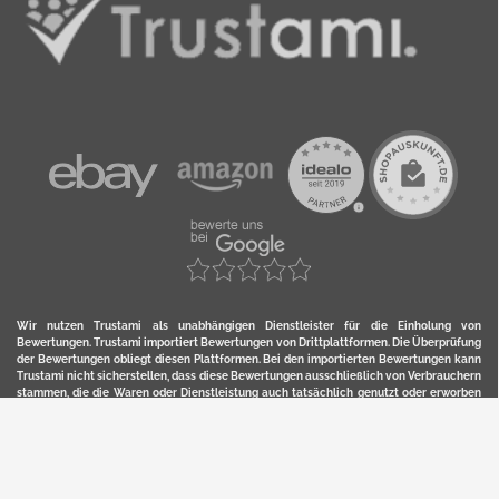
Wir nutzen Trustami als unabhängigen Dienstleister für die Einholung von
Bewertungen. Trustami importiert Bewertungen von Drittplattformen. Die Überprüfung
der Bewertungen obliegt diesen Plattformen. Bei den importierten Bewertungen kann
Trustami nicht sicherstellen, dass diese Bewertungen ausschließlich von Verbrauchern
stammen, die die Waren oder Dienstleistung auch tatsächlich genutzt oder erworben
haben. Weitere Details zur Herkunft und unmittelbaren Nachverfolung bzw. Referenz
der einzelnen Bewertungen, erhalten Sie durch klicken auf das Trustami-Logo.
YERD ist eine eingetragene Marke und ein Online-Shop der Motorgeräte Fischer GmbH
in Lahr/Schwarzwald. Unter der Marke YERD vertreibt das Unternehmen Produkte aus
Garten-, Land-, Forst- und Kommunaltechnik sowie ausgewählte D2C-Produkte.