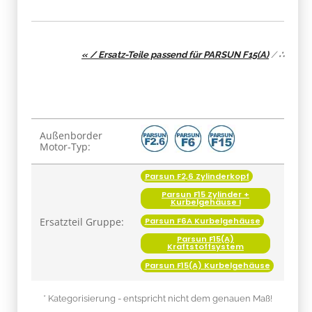
« / Ersatz-Teile passend für PARSUN F15(A)
/
∴
Produkteigenschaft
Wert
Außenborder
Motor-Typ:
Parsun F2,6 Zylinderkopf
Parsun F15 Zylinder +
Kurbelgehäuse I
Ersatzteil Gruppe:
Parsun F6A Kurbelgehäuse
Parsun F15(A)
Kraftstoffsystem
Parsun F15(A) Kurbelgehäuse
* Kategorisierung - entspricht nicht dem genauen Maß!