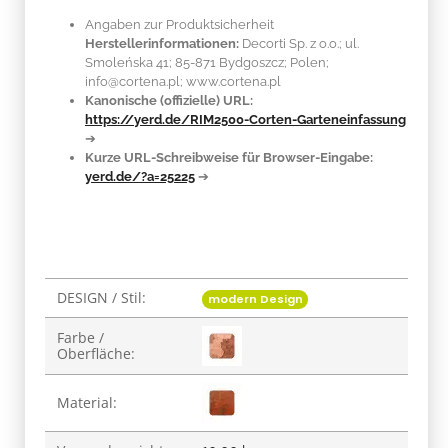
Angaben zur Produktsicherheit
Herstellerinformationen:
Decorti Sp. z o.o.; ul.
Smoleńska 41; 85-871 Bydgoszcz; Polen;
info@cortena.pl; www.cortena.pl
Kanonische (offizielle) URL:
https://yerd.de/RIM2500-Corten-Garteneinfassung
➔
Kurze URL-Schreibweise für Browser-Eingabe:
yerd.de/?a=25225
➔
DESIGN / Stil:
Produkteigenschaft
Wert
modern Design
Farbe /
Oberfläche:
Material: