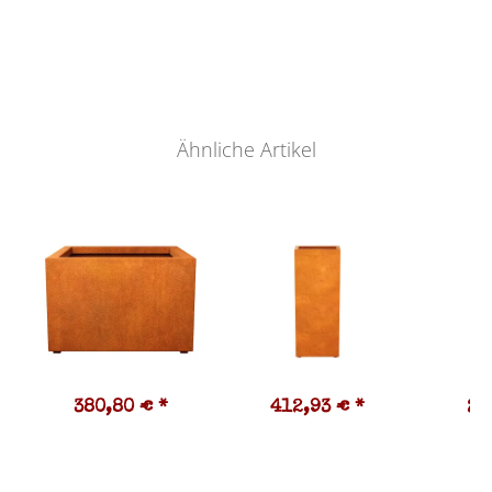
Ähnliche Artikel
380,80 €
*
412,93 €
*
27