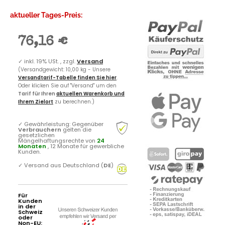
aktueller Tages-Preis:
76,16 €
✓
inkl. 19% USt. , zzgl.
Versand
(Versandgewicht: 10,00 kg - Unsere
Versandtarif-Tabelle finden Sie hier
.
Oder klicken Sie auf "Versand" um den
Tarif für Ihren
aktuellen Warenkorb und
Ihrem Zielort
zu berechnen.)
✓
Gewährleistung: Gegenüber
Verbrauchern
gelten die
gesetzlichen
Mängelhaftungsrechte von
24
Monaten
, 12 Monate für gewerbliche
Kunden.
✓
Versand aus Deutschland (
DE
)
Für
Kunden
in der
Schweiz
oder
Non-EU: