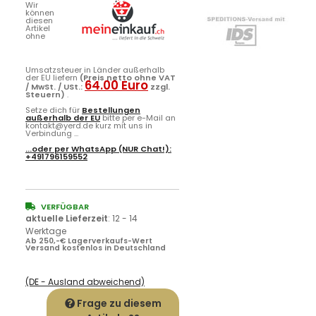
Wir
können
diesen
Artikel
ohne
Umsatzsteuer in Länder außerhalb
der EU liefern
(Preis netto ohne VAT
64.00 Euro
/ MwSt. / USt.:
zzgl.
Steuern)
.
Setze dich für
Bestellungen
außerhalb der EU
bitte per e-Mail an
kontakt@yerd.de kurz mit uns in
Verbindung ...
...oder per
WhatsApp
(NUR Chat!):
+491796159552
VERFÜGBAR
aktuelle Lieferzeit
:
12 - 14
Werktage
Ab 250,-€ Lagerverkaufs-Wert
Versand kostenlos in Deutschland
(DE - Ausland abweichend)
Frage zu diesem