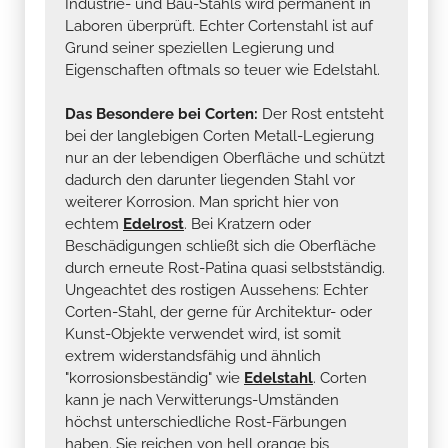
Industrie- und Bau-Stahls wird permanent in
Laboren überprüft. Echter Cortenstahl ist auf
Grund seiner speziellen Legierung und
Eigenschaften oftmals so teuer wie Edelstahl.
Das Besondere bei Corten:
Der Rost entsteht
bei der langlebigen Corten Metall-Legierung
nur an der lebendigen Oberfläche und schützt
dadurch den darunter liegenden Stahl vor
weiterer Korrosion. Man spricht hier von
echtem
Edelrost
. Bei Kratzern oder
Beschädigungen schließt sich die Oberfläche
durch erneute Rost-Patina quasi selbstständig.
Ungeachtet des rostigen Aussehens: Echter
Corten-Stahl, der gerne für Architektur- oder
Kunst-Objekte verwendet wird, ist somit
extrem widerstandsfähig und ähnlich
"korrosionsbeständig" wie
Edelstahl
. Corten
kann je nach Verwitterungs-Umständen
höchst unterschiedliche Rost-Färbungen
haben. Sie reichen von hell orange bis