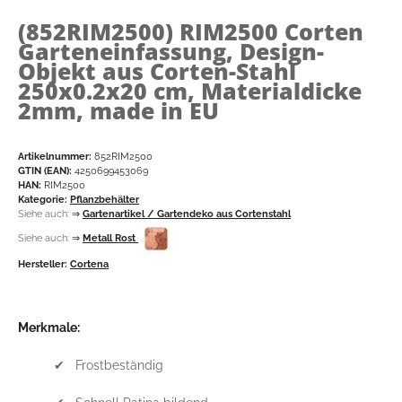
(852RIM2500)
RIM2500 Corten
Garteneinfassung, Design-
Objekt aus Corten-Stahl
250x0.2x20 cm, Materialdicke
2mm, made in EU
Artikelnummer:
852RIM2500
GTIN (EAN):
4250699453069
HAN:
RIM2500
Kategorie:
Pflanzbehälter
Siehe auch:
⇒
Gartenartikel / Gartendeko aus Cortenstahl
Siehe auch:
⇒
Metall Rost
Hersteller:
Cortena
Merkmale:
✔ Frostbeständig