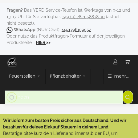
Fragen?
Das YERD Service-Telefon ist Werktags von 9-12 und
13-17 Uhr für Sie verfügbar:
+49 (0) 7821 58838 30
(aktuell
nicht besetzt).
WhatsApp
(NUR Chat):
+491796159552
Oder nutze das Produktfragen-Formular auf der jeweiligen
Produktseite...
HIER
>>
Feuerstellen
Pflanzbehälter
mehr...
Wir liefern zum besten Preis sicher aus Deutschland. Und wir
bezahlen für deinen Einkauf Steuern in deinem Land:
Bestätige bitte kurz dein Lieferland innerhalb der EU, um