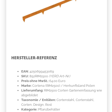
HERSTELLER-REFERENZ
EAN:
4250699453069
SKU:
852RIM2500
(YERD Art-Nr.)
Preis ohne MwSt.:
64.00 Euro
Marke:
Cortena
(RIM2500)
/ Herkunftsland
Polen
Lieferumfang:
RIM2500 Corten Garteneinfassung wie
abgebildet
Taxonomie / Enitäten:
Cortenstahl
, Cortenstahl,
Corten, Design, Rost
Kategorie:
Pflanzbehälter