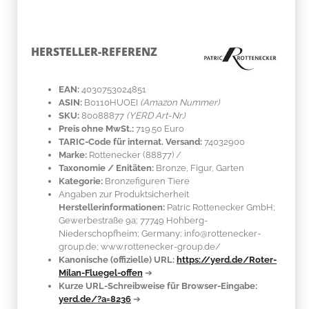
HERSTELLER-REFERENZ
EAN:
4030753024851
ASIN:
B0110HUOEI
(Amazon Nummer)
SKU:
80088877
(YERD Art-Nr.)
Preis ohne MwSt.:
719.50 Euro
TARIC-Code für internat. Versand:
74032900
Marke:
Rottenecker
(88877)
/
Taxonomie / Enitäten:
Bronze, Figur, Garten
Kategorie:
Bronzefiguren Tiere
Angaben zur Produktsicherheit
Herstellerinformationen:
Patric Rottenecker GmbH;
Gewerbestraße 9a; 77749 Hohberg-
Niederschopfheim; Germany; info@rottenecker-
group.de; www.rottenecker-group.de/
Kanonische (offizielle) URL:
https://yerd.de/Roter-
Milan-Fluegel-offen
➔
Kurze URL-Schreibweise für Browser-Eingabe:
yerd.de/?a=8236
➔