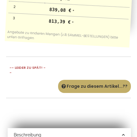
2
839,08 €
*
3
813,39 €
*
-- LEIDER ZU SPÄT! -
-
Frage zu diesem Artikel...??
Beschreibung