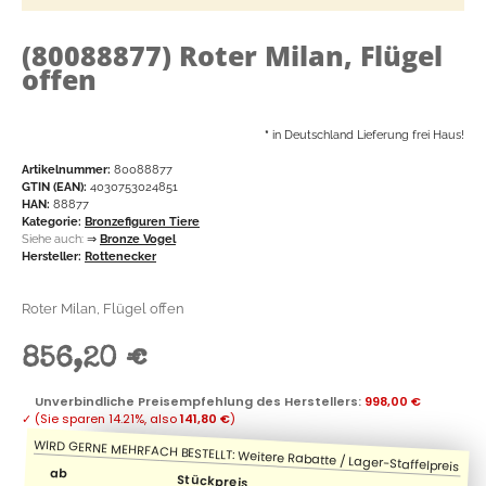
(80088877)
Roter Milan, Flügel
offen
*
in Deutschland Lieferung frei Haus!
Artikelnummer:
80088877
GTIN (EAN):
4030753024851
HAN:
88877
Kategorie:
Bronzefiguren Tiere
Siehe auch:
⇒
Bronze Vogel
Hersteller:
Rottenecker
Roter Milan, Flügel offen
856,20 €
Unverbindliche Preisempfehlung des Herstellers
:
998,00 €
✓
(Sie sparen
14.21%
, also
141,80 €
)
ab
Stückpreis