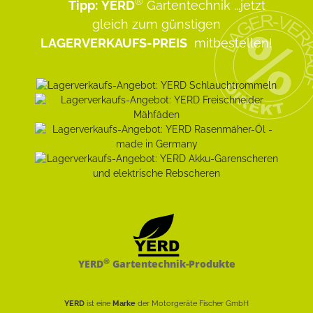
®
Tipp:
YERD
Gartentechnik
...jetzt
gleich zum günstigen
LAGERVERKAUFS-PREIS
mitbestellen!
®
YERD
Gartentechnik-Produkte
YERD
ist eine
Marke
der Motorgeräte Fischer GmbH