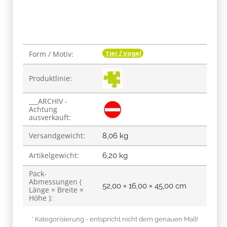
Tier / Vogel
Form / Motiv:
Produkteigenschaft
Wert
Produktlinie:
___ARCHIV -
Achtung
ausverkauft:
Versandgewicht:
8,06 kg
Artikelgewicht:
6,20
kg
Pack-
Abmessungen (
52,00 × 16,00 × 45,00 cm
Länge × Breite ×
Höhe ):
* Kategorisierung - entspricht nicht dem genauen Maß!