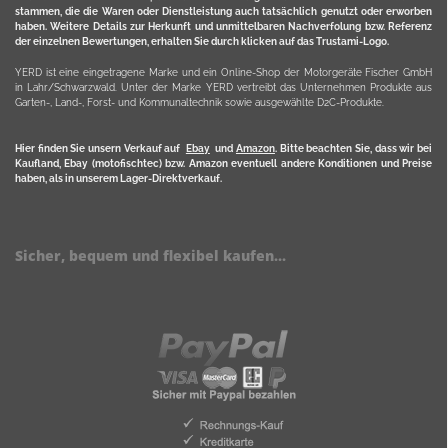
stammen, die die Waren oder Dienstleistung auch tatsächlich genutzt oder erworben
haben. Weitere Details zur Herkunft und unmittelbaren Nachverfolung bzw. Referenz
der einzelnen Bewertungen, erhalten Sie durch klicken auf das Trustami-Logo.
YERD ist eine eingetragene Marke und ein Online-Shop der Motorgeräte Fischer GmbH
in Lahr/Schwarzwald. Unter der Marke YERD vertreibt das Unternehmen Produkte aus
Garten-, Land-, Forst- und Kommunaltechnik sowie ausgewählte D2C-Produkte.
Hier finden Sie unsern Verkauf auf
Ebay
und
Amazon
. Bitte beachten Sie, dass wir bei
Kaufland, Ebay (motofischtec) bzw. Amazon eventuell andere Konditionen und Preise
haben, als in unserem Lager-Direktverkauf.
Sicher, bequem und flexibel kaufen...