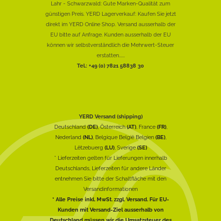
Lahr - Schwarzwald: Gute Marken-Qualität zum
günstigen Preis. YERD Lagerverkauf: Kaufen Sie jetzt
direkt im YERD Online Shop. Versand ausserhalb der
EU bitte auf Anfrage. Kunden ausserhalb der EU
können wir selbstverständlich die Mehrwert-Steuer
erstatten......
Tel.: +49 (0) 7821 58838 30
YERD Versand (shipping)
Deutschland
(DE)
, Österreich
(AT)
, France
(FR)
,
Nederland
(NL)
, Belgique België Belgien
(BE)
,
Lëtzebuerg
(LU)
, Sverige
(SE)
* Lieferzeiten gelten für Lieferungen innerhalb
Deutschlands, Lieferzeiten für andere Länder
entnehmen Sie bitte der Schaltfläche mit den
Versandinformationen
* Alle Preise inkl. MwSt. zzgl. Versand. Für EU-
Kunden mit Versand-Ziel ausserhalb von
Deutschland müssen wir die Umsatzsteuer des