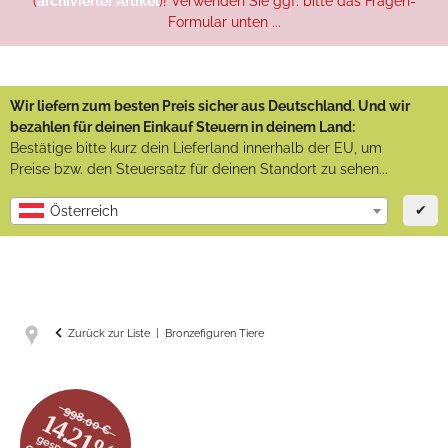
(
archivierter Artikel
)! Verwenden Sie ggf. bitte das Fragen-
Formular unten ...
Wir liefern zum besten Preis sicher aus Deutschland. Und wir
bezahlen für deinen Einkauf Steuern in deinem Land:
Bestätige bitte kurz dein Lieferland innerhalb der EU, um
Preise bzw. den Steuersatz für deinen Standort zu sehen...
✔
Österreich
Zurück zur Liste
Bronzefiguren Tiere
998.00 €
14.21%