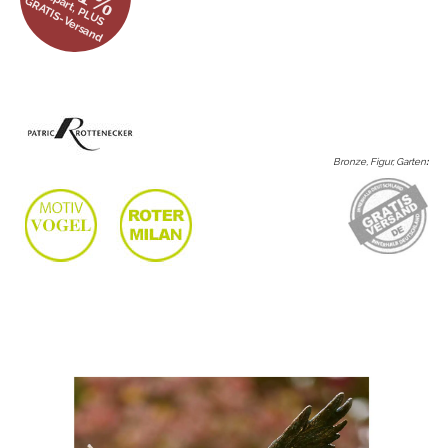
gespart, PLUS
GRATIS-Versand
Bronze, Figur, Garten
: