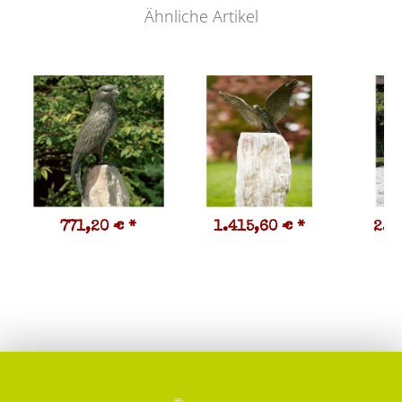
Ähnliche Artikel
771,20 €
*
1.415,60 €
*
2.0