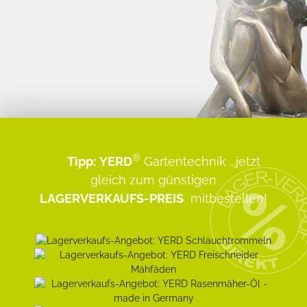
®
Tipp:
YERD
Gartentechnik
...jetzt
gleich zum günstigen
LAGERVERKAUFS-PREIS
mitbestellen!