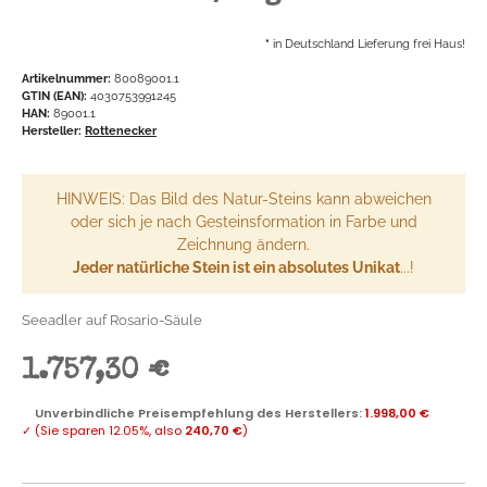
*
in Deutschland Lieferung frei Haus!
Artikelnummer:
80089001.1
GTIN (EAN):
4030753991245
HAN:
89001.1
Hersteller:
Rottenecker
HINWEIS: Das Bild des Natur-Steins kann abweichen
oder sich je nach Gesteinsformation in Farbe und
Zeichnung ändern.
Jeder natürliche Stein ist ein absolutes Unikat
...!
Seeadler auf Rosario-Säule
1.757,30 €
Unverbindliche Preisempfehlung des Herstellers
:
1.998,00 €
✓
(Sie sparen
12.05%
, also
240,70 €
)