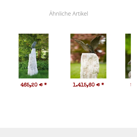
Ähnliche Artikel
465,20 €
*
1.415,60 €
*
98