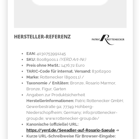
HERSTELLER-REFERENZ
EAN:
4030753991245
SKU:
80089001.1
(YERD Art-Nr.)
Preis ohne MwSt.:
1476.72 Euro
TARIC-Code für internat. Versand:
83062900
Marke:
Rottenecker
(89001.1)
/
Taxonomie / Enitäten:
Bronze, Rosario Marmor
,
Bronze, Figur, Garten
Angaben zur Produktsicherheit
Herstellerinformationen:
Patric Rottenecker GmbH;
Gewerbestraße 9a; 77749 Hohberg-
Niederschopfheim; Germany; info@rottenecker-
group.de; www.rottenecker-group.de/
Kanonische (offizielle) URL:
https://yerd.de/Seeadler-auf-Rosario-Saeule
➔
Kurze URL-Schreibweise für Browser-Eingabe: