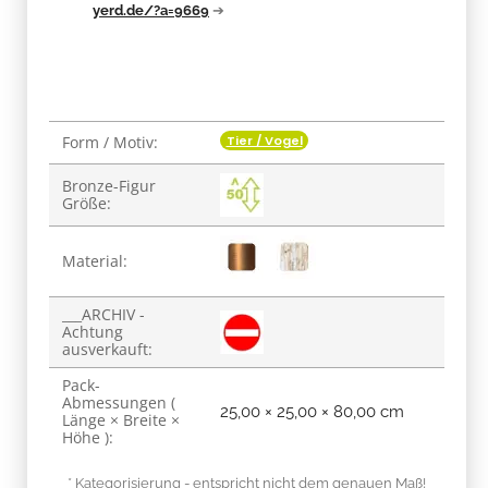
yerd.de/?a=9669
➔
Tier / Vogel
Form / Motiv:
Produkteigenschaft
Wert
Bronze-Figur
Größe:
Material:
___ARCHIV -
Achtung
ausverkauft:
Pack-
Abmessungen (
25,00 × 25,00 × 80,00 cm
Länge × Breite ×
Höhe ):
* Kategorisierung - entspricht nicht dem genauen Maß!