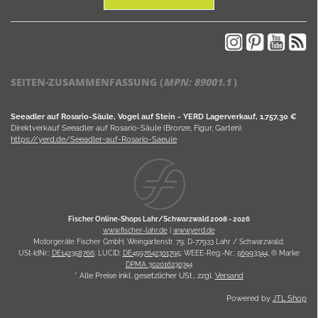
SEITEN-ZUSAMMENFASSUNG (
MPN:
89001.1
)
Seeadler auf Rosario-Säule, Vogel auf Stein - YERD Lagerverkauf, 1.757,30 €
Direktverkauf Seeadler auf Rosario-Säule (Bronze, Figur, Garten).
https://yerd.de/Seeadler-auf-Rosario-Saeule
Fischer Online-Shops Lahr/Schwarzwald 2008 -
2026
www.fischer-lahr.de
|
www.yerd.de
Motorgeräte Fischer GmbH; Weingartenstr. 79; D-77933 Lahr / Schwarzwald;
USt-IdNr.:
DE142358766
; LUCID:
DE4597642301795
; WEEE-Reg.-Nr.:
56993344
, ® Marke
DPMA 302016230744
* Alle Preise inkl. gesetzlicher USt., zzgl.
Versand
Powered by
JTL Shop