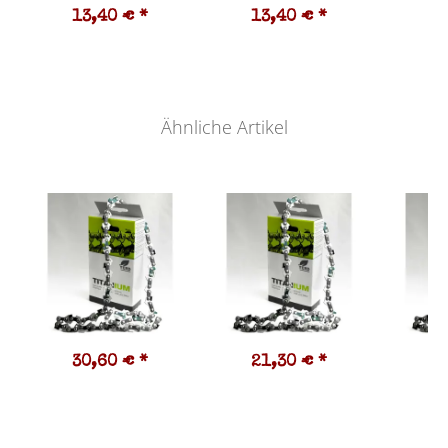
13,40 €
*
13,40 €
*
1
Ähnliche Artikel
30,60 €
*
21,30 €
*
3