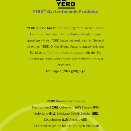
®
YERD
Gartentechnik-Produkte
YERD
ist eine
Marke
der Motorgeräte Fischer GmbH
Lahr - Schwarzwald: Gute Marken-Qualität zum
günstigen Preis. YERD Lagerverkauf: Kaufen Sie jetzt
direkt im YERD Online Shop. Versand ausserhalb der
EU bitte auf Anfrage. Kunden ausserhalb der EU
können wir selbstverständlich die Mehrwert-Steuer
erstatten......
Tel.: +49 (0) 7821 58838 30
YERD Versand (shipping)
Deutschland
(DE)
, Österreich
(AT)
, France
(FR)
,
Nederland
(NL)
, Belgique België Belgien
(BE)
,
Lëtzebuerg
(LU)
, Sverige
(SE)
* Lieferzeiten gelten für Lieferungen innerhalb