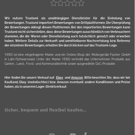
Wir nutzen Trustami als unabhängigen Dienstleister für die Einholung von
Bewertungen. Trustami importiert Bewertungen von Drittplattformen. Die Überprüfung
der Bewertungen obliegt diesen Plattformen. Bei den importierten Bewertungen kann
Trustami nicht sicherstellen, dass diese Bewertungen ausschließlich von Verbrauchern
stammen, die die Waren oder Dienstleistung auch tatsächlich genutzt oder erworben
haben. Weitere Details zur Herkunft und unmittelbaren Nachverfolung bzw. Referenz
der einzelnen Bewertungen, erhalten Sie durch klicken auf das Trustami-Logo.
YERD ist eine eingetragene Marke und ein Online-Shop der Motorgeräte Fischer GmbH
in Lahr/Schwarzwald. Unter der Marke YERD vertreibt das Unternehmen Produkte aus
Garten-, Land-, Forst- und Kommunaltechnik sowie ausgewählte D2C-Produkte.
Hier finden Sie unsern Verkauf auf
Ebay
und
Amazon
. Bitte beachten Sie, dass wir bei
Kaufland, Ebay (motofischtec) bzw. Amazon eventuell andere Konditionen und Preise
haben, als in unserem Lager-Direktverkauf.
Sicher, bequem und flexibel kaufen...