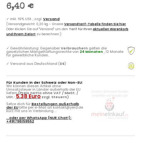
6,40 €
✓
inkl. 19% USt. , zzgl.
Versand
(Versandgewicht: 0,20 kg - Unsere
Versandtarif-Tabelle finden Sie hier
.
Oder klicken Sie auf "Versand" um den
Tarif für Ihren
aktuellen Warenkorb
und Ihrem Zielort
zu berechnen.)
✓
Gewährleistung: Gegenüber
Verbrauchern
gelten die
gesetzlichen Mängelhaftungsrechte von
24 Monaten
, 12 Monate
für gewerbliche Kunden.
✓
Versand aus Deutschland (
DE
)
Für Kunden in der Schweiz oder Non-EU:
Wir können diesen Artikel ohne
Umsatzsteuer in Länder außerhalb der EU
liefern
(Preis netto ohne VAT / MwSt. /
5.38 Euro
USt.:
zzgl. Steuern)
.
Setze dich für
Bestellungen außerhalb
der EU
bitte per e-Mail an kontakt@yerd.de
kurz mit uns in Verbindung ...
...oder per
WhatsApp
(NUR Chat!):
+491796159552