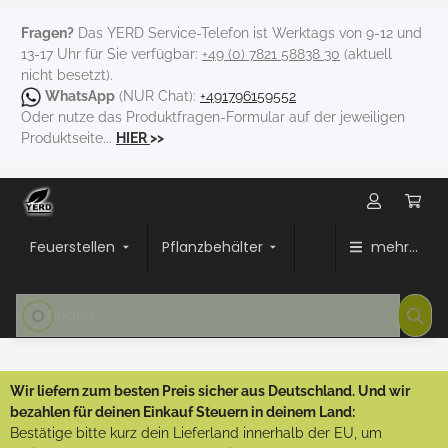
Fragen?
Das YERD Service-Telefon ist Werktags von 9-12 und
13-17 Uhr für Sie verfügbar:
+49 (0) 7821 58838 30
(aktuell
nicht besetzt).
WhatsApp
(NUR Chat):
+491796159552
Oder nutze das Produktfragen-Formular auf der jeweiligen
Produktseite...
HIER
>>
Feuerstellen
Pflanzbehälter
mehr...
Wir liefern zum besten Preis sicher aus Deutschland. Und wir
bezahlen für deinen Einkauf Steuern in deinem Land:
Bestätige bitte kurz dein Lieferland innerhalb der EU, um