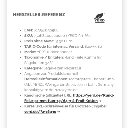
HERSTELLER-REFERENZ
EAN:
613548130568
SKU:
250KSL00200000
(YERD Art-Nr.)
Preis ohne MwSt.:
5.38 Euro
TARIC-Code für internat. Versand:
82055980
Marke:
YERD
(L00200000)
/
Taxonomie / Enitäten:
Rund Feile 5,2mm für
Sägeketten 3/8"
Kategorie:
Sägeketten Reparatur
Angaben zur Produktsicherheit
Herstellerinformationen:
Motorgeräte Fischer GmbH
(Abt. YERD); Weingartenstr. 79; 77933 Lahr; Germany;
kontakt@yerd.de; www.yerd.de
Kanonische (offizielle) URL:
https://yerd.de/Rund-
Feile-52-mm-fuer-13/64-3-8-Profi-Ketten
➔
Kurze URL-Schreibweise für Browser-Eingabe:
yerd.de/?a=16930
➔