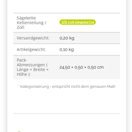
Sägekette
Produkteigenschaft
Wert
3/8 Zoll Sägekette
Kettenteilung /
Zoll:
Versandgewicht:
0,20 kg
Artikelgewicht:
0,10
kg
Pack-
Abmessungen (
24,50 × 0,50 × 0,50 cm
Länge × Breite ×
Höhe ):
* Kategorisierung - entspricht nicht dem genauen Maß!