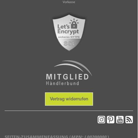
Vertrag widerrufen
SEITEN-ZUSAMMENFASSUNG (
MPN:
L00200000
)