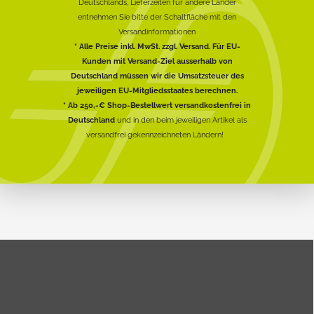
Deutschlands, Lieferzeiten für andere Länder
entnehmen Sie bitte der Schaltfläche mit den
Versandinformationen
* Alle Preise inkl. MwSt. zzgl. Versand. Für EU-
Kunden mit Versand-Ziel ausserhalb von
Deutschland müssen wir die Umsatzsteuer des
jeweiligen EU-Mitgliedsstaates berechnen.
* Ab 250,-€ Shop-Bestellwert versandkostenfrei in
Deutschland
und in den beim jeweiligen Artikel als
versandfrei gekennzeichneten Ländern!