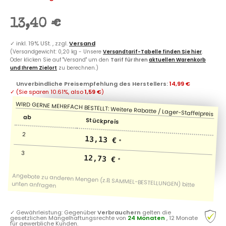
13,40 €
✓
inkl. 19% USt. , zzgl.
Versand
(Versandgewicht: 0,20 kg - Unsere
Versandtarif-Tabelle finden Sie hier
.
Oder klicken Sie auf "Versand" um den
Tarif für Ihren
aktuellen Warenkorb
und Ihrem Zielort
zu berechnen.)
Unverbindliche Preisempfehlung des Herstellers
:
14,99 €
✓
(Sie sparen
10.61%
, also
1,59 €
)
ab
Stückpreis
2
13,13 €
*
3
12,73 €
*
✓
Gewährleistung: Gegenüber
Verbrauchern
gelten die
gesetzlichen Mängelhaftungsrechte von
24 Monaten
, 12 Monate
für gewerbliche Kunden.