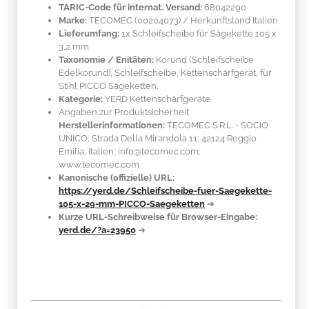
TARIC-Code für internat. Versand:
68042290
Marke:
TECOMEC
(00204073)
/ Herkunftsland
Italien
Lieferumfang:
1x Schleifscheibe für Sägekette 105 x
3,2 mm
Taxonomie / Enitäten:
Korund (Schleifscheibe
Edelkorund)
, Schleifscheibe, Kettenschärfgerät, für
Stihl PICCO Sägeketten,
Kategorie:
YERD Kettenschärfgeräte
Angaben zur Produktsicherheit
Herstellerinformationen:
TECOMEC S.R.L. - SOCIO
UNICO; Strada Della Mirandola 11; 42124 Reggio
Emilia; Italien; info@tecomec.com;
www.tecomec.com
Kanonische (offizielle) URL:
https://yerd.de/Schleifscheibe-fuer-Saegekette-
105-x-29-mm-PICCO-Saegeketten
➔
Kurze URL-Schreibweise für Browser-Eingabe:
yerd.de/?a=23950
➔