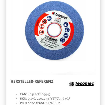
HERSTELLER-REFERENZ
EAN:
8032706109949
SKU:
250K00204073
(YERD Art-Nr.)
Preis ohne MwSt.:
11.26 Euro