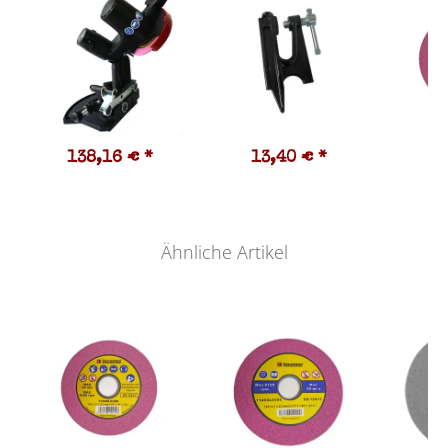
138,16 €
*
13,40 €
*
1
Ähnliche Artikel