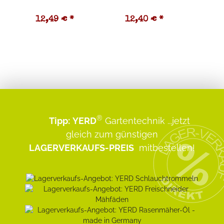
12,49 €
*
12,40 €
*
1
®
Tipp:
YERD
Gartentechnik
...jetzt
gleich zum günstigen
LAGERVERKAUFS-PREIS
mitbestellen!