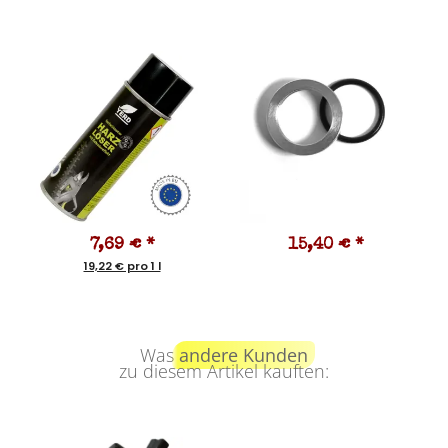
7,69 €
*
15,40 €
*
19,22 € pro 1 l
Was
andere Kunden
zu diesem Artikel kauften: