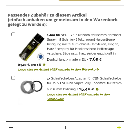
Passendes Zubehör zu diesem Artikel
(einfach anhaken um gemeinsam in den Warenkorb
gelegt zu werden):
1
400 ml
NEU - YERD® hoch-wirksames Harzlöser
Spray mit Schmier-Effekt: 400ml Harzentferner,
Reinigungsmittel für Schneid-Garnituren, Klingen,
Harzlöserspray für Heckenschere, Kettensäge,
Astschere, Säge usw., Harzreiniger entwickelt in
7,69
Deutschland / made in EU
+
€
(19,22 € pro 1 l)
Lege diesen Artikel
HIER einzeln in den Warenkorb
1
x
Schleifscheiben Adapter für CBN Schleifscheibe
für Jolly EVO und Super Jolly, Tecomec, für 22mm
15,40
auf 16mm Bohrung
+
€
Lege diesen Artikel
HIER einzeln in den
Warenkorb