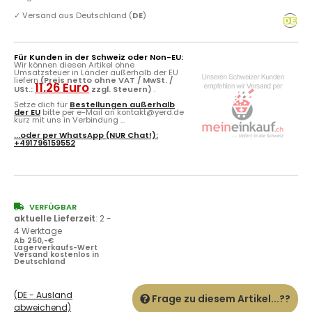
✓
Versand aus Deutschland (
DE
)
Für Kunden in der Schweiz oder Non-EU:
Wir können diesen Artikel ohne
Umsatzsteuer in Länder außerhalb der EU
liefern
(Preis netto ohne VAT / MwSt. /
11.26 Euro
USt.:
zzgl. Steuern)
.
Setze dich für
Bestellungen außerhalb
der EU
bitte per e-Mail an kontakt@yerd.de
kurz mit uns in Verbindung ...
...oder per
WhatsApp
(NUR Chat!):
+491796159552
VERFÜGBAR
aktuelle Lieferzeit
:
2 -
4 Werktage
Ab 250,-€
Lagerverkaufs-Wert
Versand kostenlos in
Deutschland
(DE - Ausland
Frage zu diesem Artikel...??
abweichend)