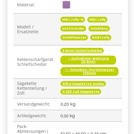
Produkteigenschaft
Wert
Material:
MIDI Jolly-N
MIDI Jolly
Modell /
EASYGrinder
SHARPBoy
Ersatzteile:
SHARPMaster
BABYJolly
2,9mm Schleifscheibe
- Aufnahme-Bohrung
Kettenschärfgerät
22,3mm
Schleifscheibe:
-- Scheiben-Durchmesser
105mm
Sägekette
3/8 H Sägekette Hobby
Kettenteilung /
0,325 Zoll Sägekette
Zoll:
Versandgewicht:
0,20 kg
Artikelgewicht:
0,10
kg
Pack-
Abmessungen (
10,50 × 10,50 × 0,32 cm