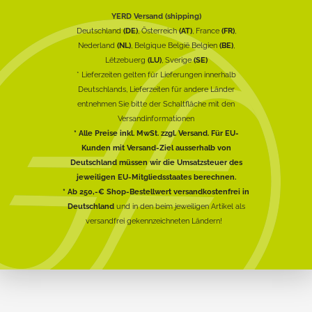
YERD Versand (shipping)
Deutschland
(DE)
, Österreich
(AT)
, France
(FR)
,
Nederland
(NL)
, Belgique België Belgien
(BE)
,
Lëtzebuerg
(LU)
, Sverige
(SE)
* Lieferzeiten gelten für Lieferungen innerhalb
Deutschlands, Lieferzeiten für andere Länder
entnehmen Sie bitte der Schaltfläche mit den
Versandinformationen
* Alle Preise inkl. MwSt. zzgl. Versand. Für EU-
Kunden mit Versand-Ziel ausserhalb von
Deutschland müssen wir die Umsatzsteuer des
jeweiligen EU-Mitgliedsstaates berechnen.
* Ab 250,-€ Shop-Bestellwert versandkostenfrei in
Deutschland
und in den beim jeweiligen Artikel als
versandfrei gekennzeichneten Ländern!