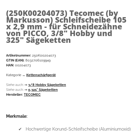
(250K00204073)
Tecomec (by
Markusson) Schleifscheibe 105
x 2,9 mm - für Schneidezähne
von PICCO, 3/8" Hobby und
325" Sägeketten
Artikelnummer:
250K00204073
GTIN (EAN):
8032706109949
HAN:
00204073
Kategorie →
Kettenschärfgerät
Siehe auch:
⇒
3/8 Hobby Sägeketten
Siehe auch:
⇒
0,325" Sägeketten
Hersteller:
TECOMEC
Merkmale:
✔ Hochwertige Korund-Schleifscheibe (Aluminiumoxid)