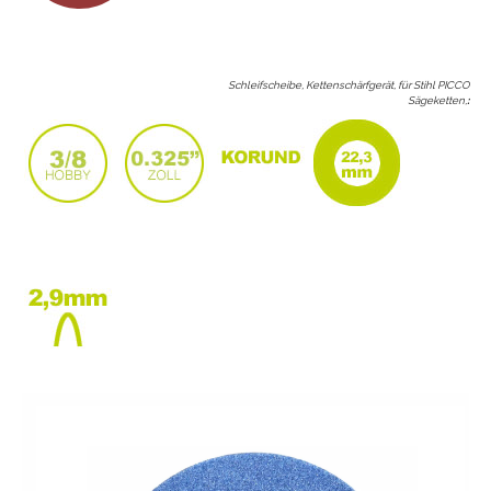
Schleifscheibe, Kettenschärfgerät, für Stihl PICCO
Sägeketten,
: