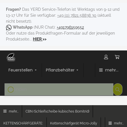
Fragen?
Das YERD Service-Telefon ist Werktags von 9-12 und
13-17 Uhr für Sie verfügbar:
+49 (0) 7821 58838 30
(aktuell
nicht besetzt).
WhatsApp
(NUR Chat):
+491796159552
Oder nutze das Produktfragen-Formular auf der jeweiligen
Produktseite...
HIER
>>
Feuerstellen
Pflanzbehälter
mehr...
mehr...
CBN (Schleifscheibe kubisches Bornitrid)
KETTENSCHÄRFGERÄTE:
Kettenschärfgerät Micro-Jolly
mehr...