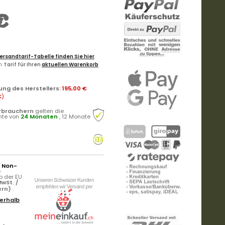
€
ersandtarif-Tabelle finden Sie hier
.
en
Tarif für Ihren
aktuellen Warenkorb
ung des Herstellers
:
195,00 €
€
)
rbrauchern
gelten die
hte von
24 Monaten
, 12 Monate
r Non-
e
b der EU
wSt. /
ern)
.
erhalb