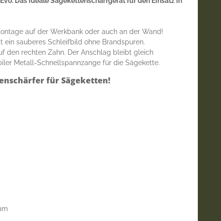
 Evo. Das ideale Sägekettenschärfgerät für den Einsatz in
 Montage auf der Werkbank oder auch an der Wand!
 ein sauberes Schleifbild ohne Brandspuren.
f den rechten Zahn. Der Anschlag bleibt gleich
iler Metall-Schnellspannzange für die Sägekette.
enschärfer für Sägeketten!
2mm