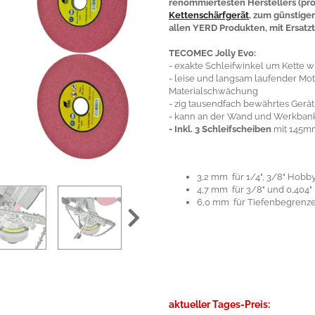
renommiertesten Herstellers (prod
Kettenschärfgerät
, zum günstige
allen YERD Produkten, mit Ersatztei
TECOMEC Jolly Evo:
- exakte Schleifwinkel um Kette w
- leise und langsam laufender Mo
Materialschwächung
- zig tausendfach bewährtes Gerät 
- kann an der Wand und Werkban
- Inkl. 3 Schleifscheiben
mit 145m
3,2 mm für 1/4", 3/8" Hobby
4,7 mm für 3/8" und 0,404"
6,0 mm für Tiefenbegrenz
aktueller Tages-Preis: