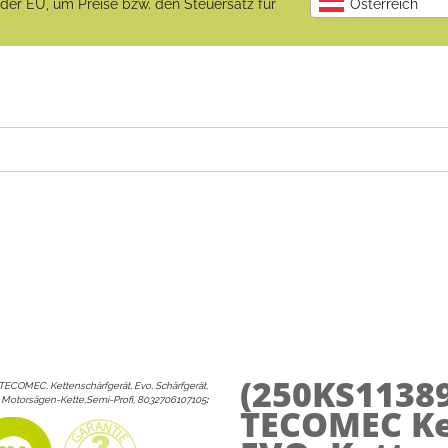
b der EU, um Preise bzw. den Steuersatz für
Österreich
(250KS1138
TECOMEC, Kettenschärfgerät, Evo, Schärfgerät,
Motorsägen-Kette,Semi-Profi, 8032706107105
:
TECOMEC Ket