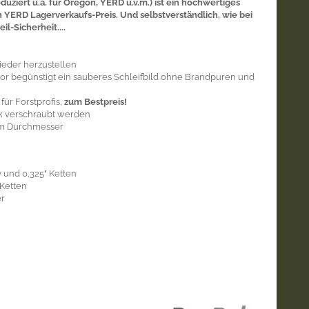
uziert u.a. für Oregon, YERD u.v.m.) ist ein hochwertiges
n YERD Lagerverkaufs-Preis. Und selbstverständlich, wie bei
l-Sicherheit....
ieder herzustellen
tor begünstigt ein sauberes Schleifbild ohne Brandpuren und
für Forstprofis,
zum Bestpreis!
k verschraubt werden
m Durchmesser
 und 0,325" Ketten
 Ketten
er