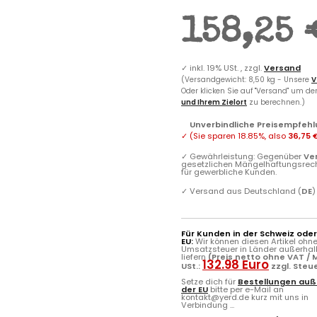
158,25 
✓
inkl. 19% USt. , zzgl.
Versand
(Versandgewicht: 8,50 kg - Unsere
V
Oder klicken Sie auf "Versand" um d
und Ihrem Zielort
zu berechnen.)
Unverbindliche Preisempfehl
✓
(Sie sparen
18.85%
, also
36,75 
✓
Gewährleistung: Gegenüber
Ve
gesetzlichen Mängelhaftungsrec
für gewerbliche Kunden.
✓
Versand aus Deutschland (
DE
)
Für Kunden in der Schweiz ode
EU:
Wir können diesen Artikel ohn
Umsatzsteuer in Länder außerhal
liefern
(Preis netto ohne VAT / M
132.98 Euro
USt.:
zzgl. Steu
Setze dich für
Bestellungen auß
der EU
bitte per e-Mail an
kontakt@yerd.de kurz mit uns in
Verbindung ...