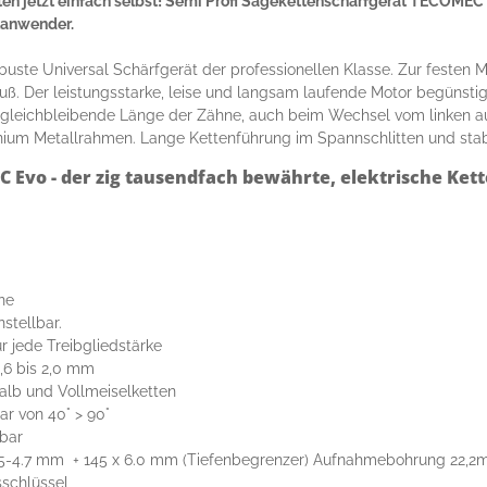
etten jetzt einfach selbst! Semi Profi Sägekettenschärfgerät TECOMEC
tanwender.
uste Universal Schärfgerät der professionellen Klasse. Zur festen
. Der leistungsstarke, leise und langsam laufende Motor begünstigt
e gleichbleibende Länge der Zähne, auch beim Wechsel vom linken au
inium Metallrahmen. Lange Kettenführung im Spannschlitten und stab
 Evo - der zig tausendfach bewährte, elektrische Kett
ne
nstellbar.
r jede Treibgliedstärke
 1,6 bis 2,0 mm
 halb und Vollmeiselketten
r von 40° > 90°
fbar
 4,5-4.7 mm + 145 x 6.0 mm (Tiefenbegrenzer) Aufnahmebohrung 22,
schlüssel