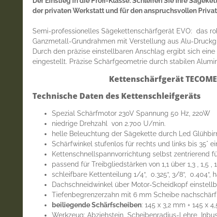
Der Einstieg in die Profi-Klasse: Schleifen Sie Ihre Sägek
der privaten Werkstatt und für den anspruchsvollen Priva
Semi-professionelles Sägekettenschärfgerät EVO: das rob
Ganzmetall-Grundrahmen mit Verstellung aus Alu-Druckguß
Durch den präzise einstellbaren Anschlag ergibt sich ein
eingestellt. Präzise Schärfgeometrie durch stabilen Alum
Kettenschärfgerät TECOMEC
Technische Daten des Kettenschleifgeräts
Spezial Schärfmotor 230V Spannung 50 Hz, 220W
niedrige Drehzahl von 2.700 U/min.
helle Beleuchtung der Sägekette durch Led Glühbir
Schärfwinkel stufenlos für rechts und links bis 35° ei
Kettenschnellspannvorrichtung selbst zentrierend fü
passend für Treibgliedstärken von 1,1 über 1,3 , 1,5 ,
schleifbare Kettenteilung 1/4“, 0.325“, 3/8“, 0.404“,
Dachschneidwinkel über Motor-Scheidkopf einstellba
Tiefenbegrenzerzahn mit 6 mm Scheibe nachschär
beiliegende Schärfscheiben
: 145 x 3,2 mm + 145 x
Werkzeug: Abziehstein Scheibenradius-Lehre Inbus