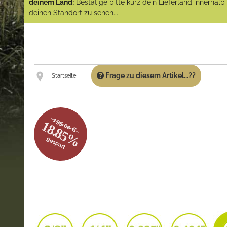
deinem Land:
Bestätige bitte kurz dein Lieferland innerhal
deinen Standort zu sehen...
Frage zu diesem Artikel...??
Startseite
195.00 €
18.85%
gespart