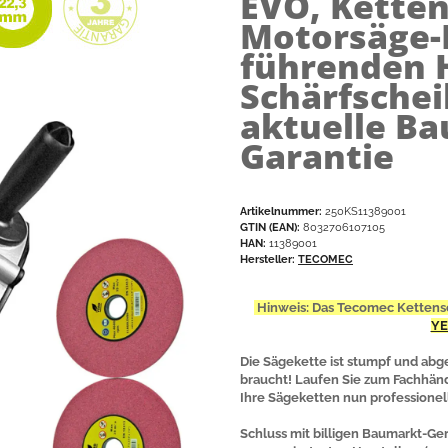
EVO, Ketten
Motorsäge-K
führenden He
Schärfschei
aktuelle Ba
Garantie
Artikelnummer:
250KS11389001
GTIN (EAN):
8032706107105
HAN:
11389001
Hersteller:
TECOMEC
Hinweis: Das Tecomec Kettensc
YE
Die Sägekette ist stumpf und abg
braucht! Laufen Sie zum Fachhänd
Ihre Sägeketten nun professionell
Schluss mit billigen Baumarkt-G