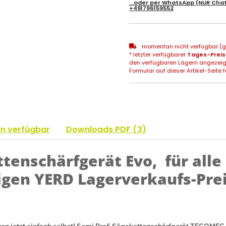
...oder per
WhatsApp
(NUR Chat
+491796159552
momentan nicht verfügbar (gg
* letzter verfügbarer
Tages-Preis
den verfügbaren Lägern angezeig
Formular auf dieser Artikel-Seite f
nn verfügbar
Downloads PDF (3)
tenschärfgerät Evo, für alle
igen YERD Lagerverkaufs-Prei