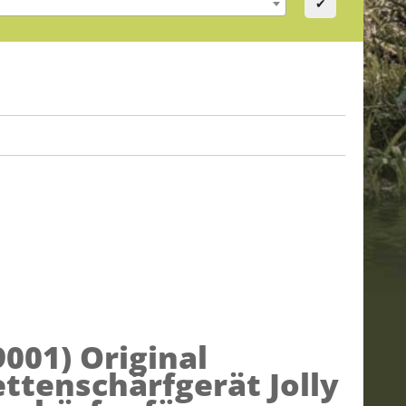
✔
9001)
Original
tenschärfgerät Jolly