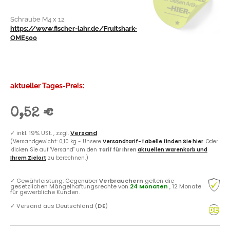
Schraube M4 x 12
https://www.fischer-lahr.de/Fruitshark-
OME500
aktueller Tages-Preis:
0,52 €
✓
inkl. 19% USt. , zzgl.
Versand
(Versandgewicht: 0,10 kg - Unsere
Versandtarif-Tabelle finden Sie hier
. Oder
klicken Sie auf "Versand" um den
Tarif für Ihren
aktuellen Warenkorb und
Ihrem Zielort
zu berechnen.)
✓
Gewährleistung: Gegenüber
Verbrauchern
gelten die
gesetzlichen Mängelhaftungsrechte von
24 Monaten
, 12 Monate
für gewerbliche Kunden.
✓
Versand aus Deutschland (
DE
)