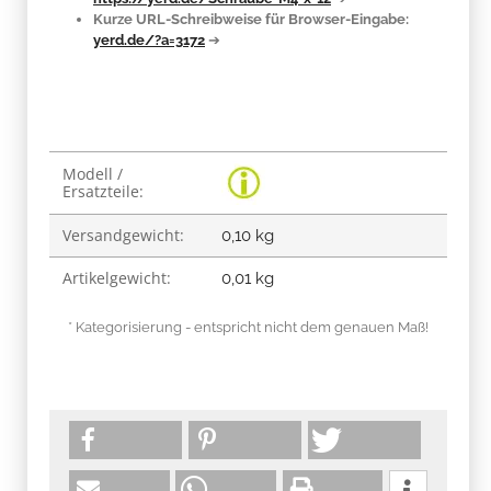
Kurze URL-Schreibweise für Browser-Eingabe:
yerd.de/?a=3172
➔
Produkteigenschaft
Wert
Modell /
Ersatzteile:
Versandgewicht:
0,10 kg
Artikelgewicht:
0,01
kg
* Kategorisierung - entspricht nicht dem genauen Maß!