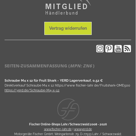
Vertrag widerrufen
SEITEN-ZUSAMMENFASSUNG (
MPN:
ZN6
)
Schraube M4 x 12 für Fruit Shark - YERD Lagerverkauf, 0,52 €
Direktverkauf Schraube M4 x 12 https://www fischer-lahr de/Fruitshark-OME500
https://yerd.de/Schraube-M4-x-12
Fischer Online-Shops Lahr/Schwarzwald 2008 -
2026
www.fischer-lahr.de
|
www.yerd.de
Motorgeräte Fischer GmbH; Weingartenstr. 79; D-77933 Lahr / Schwarzwald;