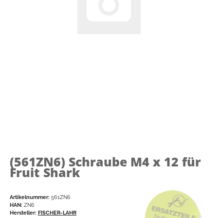
(561ZN6)
Schraube M4 x 12 für
Fruit Shark
Artikelnummer:
561ZN6
HAN:
ZN6
Hersteller:
FISCHER-LAHR