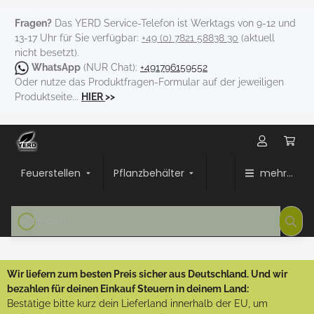
Fragen?
Das YERD Service-Telefon ist Werktags von 9-12 und
13-17 Uhr für Sie verfügbar:
+49 (0) 7821 58838 30
(aktuell
nicht besetzt).
WhatsApp
(NUR Chat):
+491796159552
Oder nutze das Produktfragen-Formular auf der jeweiligen
Produktseite...
HIER
>>
Feuerstellen
Pflanzbehälter
mehr...
Wir liefern zum besten Preis sicher aus Deutschland. Und wir
bezahlen für deinen Einkauf Steuern in deinem Land:
Bestätige bitte kurz dein Lieferland innerhalb der EU, um