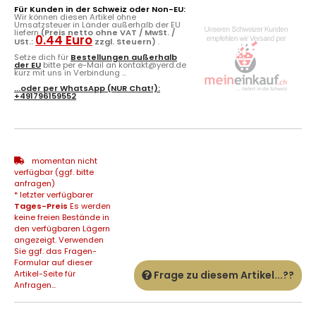
Für Kunden in der Schweiz oder Non-EU:
Wir können diesen Artikel ohne
Umsatzsteuer in Länder außerhalb der EU
liefern
(Preis netto ohne VAT / MwSt. /
0.44 Euro
USt.:
zzgl. Steuern)
.
Setze dich für
Bestellungen außerhalb
der EU
bitte per e-Mail an kontakt@yerd.de
kurz mit uns in Verbindung ...
...oder per
WhatsApp
(NUR Chat!):
+491796159552
momentan nicht
verfügbar (ggf. bitte
anfragen)
* letzter verfügbarer
Tages-Preis
Es werden
keine freien Bestände in
den verfügbaren Lägern
angezeigt. Verwenden
Sie ggf. das Fragen-
Formular auf dieser
Artikel-Seite für
Frage zu diesem Artikel...??
Anfragen...