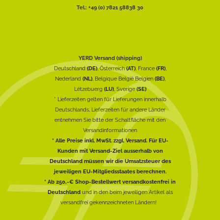
Tel.: +49 (0) 7821 58838 30
YERD Versand (shipping)
Deutschland
(DE)
, Österreich
(AT)
, France
(FR)
,
Nederland
(NL)
, Belgique België Belgien
(BE)
,
Lëtzebuerg
(LU)
, Sverige
(SE)
* Lieferzeiten gelten für Lieferungen innerhalb
Deutschlands, Lieferzeiten für andere Länder
entnehmen Sie bitte der Schaltfläche mit den
Versandinformationen
* Alle Preise inkl. MwSt. zzgl. Versand. Für EU-
Kunden mit Versand-Ziel ausserhalb von
Deutschland müssen wir die Umsatzsteuer des
jeweiligen EU-Mitgliedsstaates berechnen.
* Ab 250,-€ Shop-Bestellwert versandkostenfrei in
Deutschland
und in den beim jeweiligen Artikel als
versandfrei gekennzeichneten Ländern!