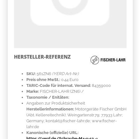
HERSTELLER-REFERENZ
SKU:
561ZN6
(YERD Art-Nr.)
Preis ohne MwSt.:
0.44 Euro
TARIC-Code für internat. Versand:
84359000
Marke:
FISCHER-LAHR
(ZN6)
/
Taxonomie / Enitäten:
Angaben zur Produktsicherheit
Herstellerinformationen:
Motorgeräte Fischer GmbH
(Abt. Kellereitechnik); Weingartenstr.79; 77933 Lahr;
Germany; kontakt@fischer-lahr.de; www.fischer-
lahr.de
Kanonische (offizielle) URL:
https://yerd.de/Schraube-M4-x-12
➔