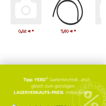
0,52 €
*
7,60 €
*
0
®
Tipp:
YERD
Gartentechnik
...jetzt
gleich zum günstigen
LAGERVERKAUFS-PREIS
mitbestellen!