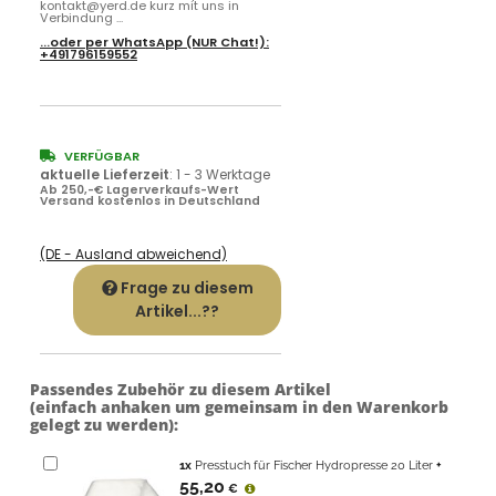
kontakt@yerd.de kurz mit uns in
Verbindung ...
...oder per
WhatsApp
(NUR Chat!):
+491796159552
VERFÜGBAR
aktuelle Lieferzeit
:
1 - 3 Werktage
Ab 250,-€ Lagerverkaufs-Wert
Versand kostenlos in Deutschland
(DE - Ausland abweichend)
Frage zu diesem
Artikel...??
Passendes Zubehör zu diesem Artikel
(einfach anhaken um gemeinsam in den Warenkorb
gelegt zu werden):
1
x
Presstuch für Fischer Hydropresse 20 Liter
+
55,20
€