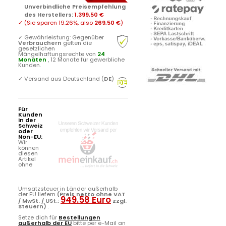
Unverbindliche Preisempfehlung
des Herstellers
:
1.399,50 €
✓
(Sie sparen
19.26%
, also
269,50 €
)
✓
Gewährleistung: Gegenüber
Verbrauchern
gelten die
gesetzlichen
Mängelhaftungsrechte von
24
Monaten
, 12 Monate für gewerbliche
Kunden.
✓
Versand aus Deutschland (
DE
)
Für
Kunden
in der
Schweiz
oder
Non-EU:
Wir
können
diesen
Artikel
ohne
Umsatzsteuer in Länder außerhalb
der EU liefern
(Preis netto ohne VAT
949.58 Euro
/ MwSt. / USt.:
zzgl.
Steuern)
.
Setze dich für
Bestellungen
außerhalb der EU
bitte per e-Mail an