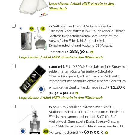
Lege diesen Artikel
HIER einzeln in den
Warenkorb
1
x
Saftfass 100 Liter mit Schwimmdeckel:
Edelstahl-Apfelsaftfass inkl. Tauchsieder / Fischer
Saftfass für pasteurisierten Saft, komplett mit
Auslaufhahn Edelstahl, Staubdeckel,
Schwimmdeckel und Vaseline-Öl (Versand
288,30
kostenfrei*)
+
€
Lege diesen Artikel
HIER einzeln in den Warenkorb
1
400 ml
NEU - YERD® Edelstahlreiniger Spray mit
seidenmattem Glanz für äußere Edelstahl-
Oberfächen, 400ml, entfernt fettigen Schmutz,
imprägniert mit schmutz-abweisendem Schutzfilm,
11,40
entwickelt in Deutschland, made in EU
+
€
(28,50 € pro 1 l)
Lege diesen Artikel
HIER einzeln in den Warenkorb
1
x
Vakuum Abfüller elektrisch mit 1 Abfüll-
Stationen, Arbeitsstation für 1 Personen, Edelstahl
Füllstutzen 14mm, geeignet bis 80°C für Saft,
Wein/Most, Branntwein, Essig, Speise-Öl u.v.m.
230V, Abfüllmaschine mit Manometer, made in EU
639,00
(Versand kostenfrei *)
+
€