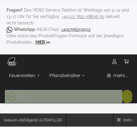
Fragen?
Das YERD Service-Telefon ist Werktags von 9-12 und
13-17 Uhr für Sie verfügbar:
+49 (0) 7821 58838 30
(aktuell
nicht besetzt).
WhatsApp
(NUR Chat):
+491796159552
Oder nutze das Produktfragen-Formular auf der jeweiligen
Produktseite...
HIER
>>
Feuerstellen
Pflanzbehälter
mehr...
Vakuum-Abfüllgerät ULTRAFILLER
mehr...