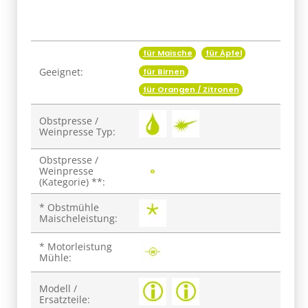
für Maische
für Äpfel
Produkteigenschaft
Wert
Geeignet:
für Birnen
für Orangen / Zitronen
Obstpresse /
Weinpresse Typ:
Obstpresse /
Weinpresse
(Kategorie) **:
* Obstmühle
Maischeleistung:
* Motorleistung
Mühle:
Modell /
Ersatzteile: