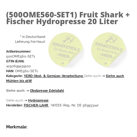
(500OME560-SET1)
Fruit Shark +
Fischer Hydropresse 20 Liter
*
in Deutschland
Lieferung frei Haus!
Artikelnummer:
500OME560-SET1
GTIN (EAN):
4250699439100
HAN:
OME560-SET1
Kategorie:
YERD Obst- & Gemüse-Verarbeitung
Siehe auch:
⇒
Siehe auch
Mühlen bis 1kW
Siehe auch:
⇒
Obstpresse Edelstahl
Siehe auch:
⇒
Hydropresse
Hersteller:
FISCHER-LAHR
(WEEE-Reg.-Nr.: DE 56993344)
Merkmale: