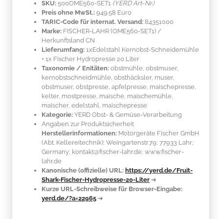
SKU:
500OME560-SET1
(YERD Art-Nr.)
Preis ohne MwSt.:
949.58 Euro
TARIC-Code für internat. Versand:
84351000
Marke:
FISCHER-LAHR
(OME560-SET1)
/
Herkunftsland
CN
Lieferumfang:
1xEdelstahl Kernobst-Schneidemühle
+ 1x Fischer Hydropresse 20 Liter
Taxonomie / Enitäten:
obstmühle, obstmuser,
kernobstschneidmühle, obsthäcksler, muser,
obstmuser, obstpresse, apfelpresse, maischepresse,
kelter, mostpresse, maische, maischemühle,
maischer, edelstahl, maischepresse
Kategorie:
YERD Obst- & Gemüse-Verarbeitung
Angaben zur Produktsicherheit
Herstellerinformationen:
Motorgeräte Fischer GmbH
(Abt. Kellereitechnik); Weingartenstr.79; 77933 Lahr;
Germany; kontakt@fischer-lahr.de; www.fischer-
lahr.de
Kanonische (offizielle) URL:
https://yerd.de/Fruit-
Shark-Fischer-Hydropresse-20-Liter
➔
Kurze URL-Schreibweise für Browser-Eingabe:
yerd.de/?a=22965
➔