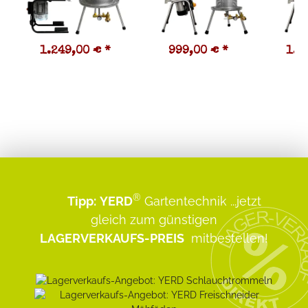
1.249,00 €
*
999,00 €
*
1.0
®
Tipp:
YERD
Gartentechnik
...jetzt
gleich zum günstigen
LAGERVERKAUFS-PREIS
mitbestellen!