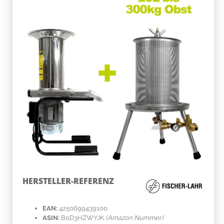
HERSTELLER-REFERENZ
EAN:
4250699439100
ASIN:
B0D3HZWYJK
(Amazon Nummer)