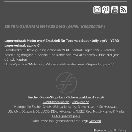
SEITEN-ZUSAMMENFASSUNG (
MPN:
K00200159
)
Lagerverkauf: Motor 230V Ersatzteil für Tecomec Super Jolly 230V - YERD
Lagerverkauf, 112,90 €
Direktverkauf Direkt günstig online ab YERD Zentral-Lager Lahr ✓ Telefon-
Bestellung möglich ✓ Schnell und sicher per PayPal Express ✓ Ersatzteil jetzt
günstig kaufen
https://yerd.de/Motor-230V-Ersatzteil-fuer-Tecomec-Super-Jolly-230V
Fischer Online-Shops Lahr/Schwarzwald 2008 -
2026
www.fischer-lahr.de
|
www.yerd.de
Motorgeräte Fischer GmbH; Weingartenstr. 79; D-77933 Lahr / Schwarzwald;
USt-IdNr.:
DE142358766
; LUCID:
DE4597642301795
; WEEE-Reg.-Nr.:
56993344
, ® Marke
DPMA 302016230744
* Alle Preise inkl. gesetzlicher USt., zzgl.
Versand
Powered by
JTL Shop