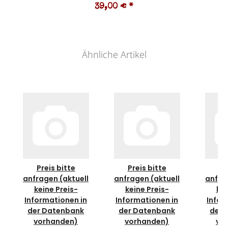
39,00 €
*
Ähnliche Artikel
Preis bitte
Preis bitte
Pr
anfragen (aktuell
anfragen (aktuell
anfra
keine Preis-
keine Preis-
kei
Informationen in
Informationen in
Infor
der Datenbank
der Datenbank
der 
vorhanden)
vorhanden)
vo