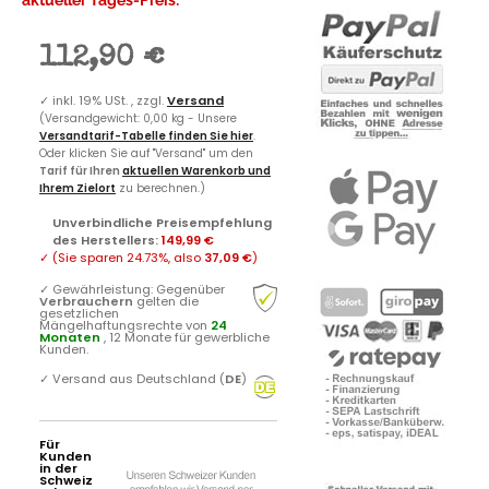
aktueller Tages-Preis:
112,90 €
✓
inkl. 19% USt. , zzgl.
Versand
(Versandgewicht: 0,00 kg - Unsere
Versandtarif-Tabelle finden Sie hier
.
Oder klicken Sie auf "Versand" um den
Tarif für Ihren
aktuellen Warenkorb und
Ihrem Zielort
zu berechnen.)
Unverbindliche Preisempfehlung
des Herstellers
:
149,99 €
✓
(Sie sparen
24.73%
, also
37,09 €
)
✓
Gewährleistung: Gegenüber
Verbrauchern
gelten die
gesetzlichen
Mängelhaftungsrechte von
24
Monaten
, 12 Monate für gewerbliche
Kunden.
✓
Versand aus Deutschland (
DE
)
Für
Kunden
in der
Schweiz