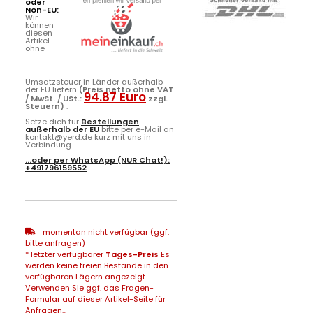
oder
Non-EU:
Wir
können
diesen
Artikel
ohne
Umsatzsteuer in Länder außerhalb
der EU liefern
(Preis netto ohne VAT
94.87 Euro
/ MwSt. / USt.:
zzgl.
Steuern)
.
Setze dich für
Bestellungen
außerhalb der EU
bitte per e-Mail an
kontakt@yerd.de kurz mit uns in
Verbindung ...
...oder per
WhatsApp
(NUR Chat!):
+491796159552
momentan nicht verfügbar (ggf.
bitte anfragen)
* letzter verfügbarer
Tages-Preis
Es
werden keine freien Bestände in den
verfügbaren Lägern angezeigt.
Verwenden Sie ggf. das Fragen-
Formular auf dieser Artikel-Seite für
Anfragen...