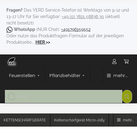
Fragen?
Das YERD Service-Telefon ist Werktags von 9-12 und
13-17 Uhr für Sie verfügbar:
+49 (0) 7821 58838 30
(aktuell
nicht besetzt).
WhatsApp
(NUR Chat):
+491796159552
Oder nutze das Produktfragen-Formular auf der jeweiligen
Produktseite...
HIER
>>
Feuerstellen
Pflanzbehälter
mehr...
KETTENSCHÄRFGERÄTE:
Kettenschärfgerät Micro-Jolly
mehr...