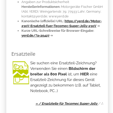
Angaben zur Produktsicherheit
Herstellerinformationen:
Motorgeräte Fischer GmbH
(Abt. YERD); Weingartenstr. 79; 77933 Lahr; Germany;
kontakt@yerd.de; www.yerd.de
Kanonische (offizielle) URL:
https://yerd.de/Motor-
230V-Ersatzteil-fuer-Tecomec-Super-Jolly-230V
➔
Kurze URL-Schreibweise für Browser-Eingabe:
yerd.de/?a=20427
➔
Ersatzteile
Sie suchen eine Ersatzteil-Zeichnung?
Verwenden Sie einen
Bildschirm der
breiter als 800 Pixel
ist, um
HIER
eine
Ersatzteil-Zeichnung für dieses Gerät
angezeigt zu bekommen (z.B. auf Tablet,
Notebook, PC...)
« / Ersatzteile für Tecomec Super-Jolly
/
∴