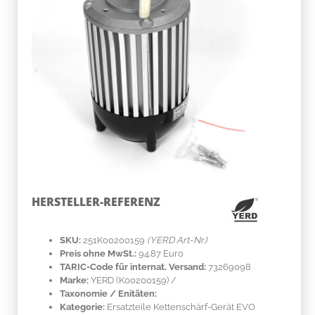
HERSTELLER-REFERENZ
SKU:
251K00200159
(YERD Art-Nr.)
Preis ohne MwSt.:
94.87 Euro
TARIC-Code für internat. Versand:
73269098
Marke:
YERD
(K00200159)
/
Taxonomie / Enitäten:
Kategorie:
Ersatzteile Kettenschärf-Gerät EVO