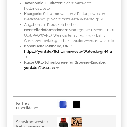
Taxonomie / Enitäten:
Schwimmweste,
Rettungsweste
Kategorie:
Schwimmwesten / Rettungswesten
(Setangebot 4x Schwimmweste Waterski gr. M)
Angaben zur Produktsicherheit
Herstellerinformationen:
Motorgeräte Fischer GmbH
(Abt. PROWAKE); Weingartenstr. 79; 77933 Lahr;
Germany; kontakt@fischer-lahr.de; www.prowake.de
Kanonische (offizielle) URL:
https://yerd.de/Schwimmweste-Waterski-gr-M_2
➔
Kurze URL-Schreibweise für Browser-Eingabe:
yerd.de/?a=24531
➔
Produkteigenschaft
Wert
Farbe /
Oberfläche:
Schwimmweste /
Rettungsweste: