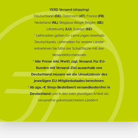
YERD Versand (shipping)
Deutschland
(DE)
, Österreich
(AT)
, France
(FR)
,
Nederland
(NL)
, Belgique België Belgien
(BE)
,
Lëtzebuerg
(LU)
, Sverige
(SE)
* Lieferzeiten gelten für Lieferungen innerhalb
Deutschlands, Lieferzeiten für andere Länder
entnehmen Sie bitte der Schaltfläche mit den
Versandinformationen
* Alle Preise inkl. MwSt. zzgl. Versand. Für EU-
Kunden mit Versand-Ziel ausserhalb von
Deutschland müssen wir die Umsatzsteuer des
jeweiligen EU-Mitgliedsstaates berechnen.
* Ab 250,-€ Shop-Bestellwert versandkostenfrei in
Deutschland
und in den beim jeweiligen Artikel als
versandfrei gekennzeichneten Ländern!