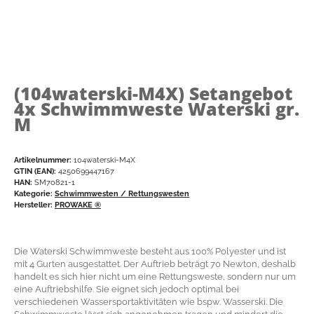
(104waterski-M4X)
Setangebot
4x Schwimmweste Waterski gr.
M
Artikelnummer:
104waterski-M4X
GTIN (EAN):
4250699447167
HAN:
SM70821-1
Kategorie:
Schwimmwesten / Rettungswesten
Hersteller:
PROWAKE ®
Die Waterski Schwimmweste besteht aus 100% Polyester und ist
mit 4 Gurten ausgestattet. Der Auftrieb beträgt 70 Newton, deshalb
handelt es sich hier nicht um eine Rettungsweste, sondern nur um
eine Auftriebshilfe. Sie eignet sich jedoch optimal bei
verschiedenen Wassersportaktivitäten wie bspw. Wasserski. Die