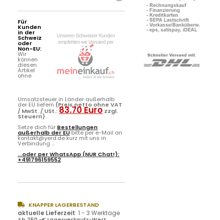
Für
Kunden
in der
Schweiz
oder
Non-EU:
Wir
können
diesen
Artikel
ohne
Umsatzsteuer in Länder außerhalb
der EU liefern
(Preis netto ohne VAT
83.70 Euro
/ MwSt. / USt.:
zzgl.
Steuern)
.
Setze dich für
Bestellungen
außerhalb der EU
bitte per e-Mail an
kontakt@yerd.de kurz mit uns in
Verbindung ...
...oder per
WhatsApp
(NUR Chat!):
+491796159552
KNAPPER LAGERBESTAND
aktuelle Lieferzeit
:
1 - 3 Werktage
Ab 250,-€ Lagerverkaufs-Wert