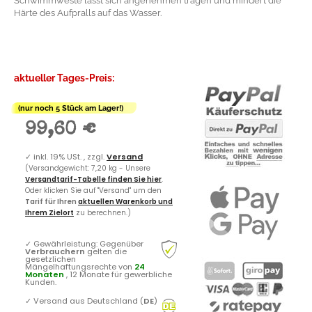
Schwimmweste lässt sich angenehmen tragen und mindert die
Härte des Aufpralls auf das Wasser.
aktueller Tages-Preis:
(nur noch 5 Stück am Lager!)
99,60 €
✓
inkl. 19% USt. , zzgl.
Versand
(Versandgewicht: 7,20 kg - Unsere
Versandtarif-Tabelle finden Sie hier
.
Oder klicken Sie auf "Versand" um den
Tarif für Ihren
aktuellen Warenkorb und
Ihrem Zielort
zu berechnen.)
✓
Gewährleistung: Gegenüber
Verbrauchern
gelten die
gesetzlichen
Mängelhaftungsrechte von
24
Monaten
, 12 Monate für gewerbliche
Kunden.
✓
Versand aus Deutschland (
DE
)