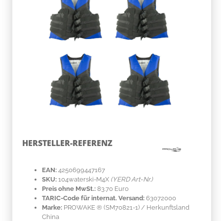
HERSTELLER-REFERENZ
EAN:
4250699447167
SKU:
104waterski-M4X
(YERD Art-Nr.)
Preis ohne MwSt.:
83.70 Euro
TARIC-Code für internat. Versand:
63072000
Marke:
PROWAKE ®
(SM70821-1)
/ Herkunftsland
China