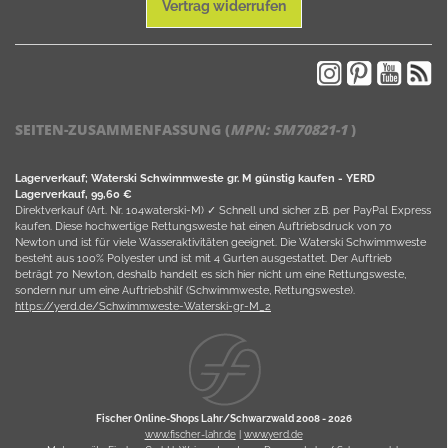
Vertrag widerrufen
SEITEN-ZUSAMMENFASSUNG (
MPN:
SM70821-1
)
Lagerverkauf; Waterski Schwimmweste gr. M günstig kaufen - YERD
Lagerverkauf, 99,60 €
Direktverkauf (Art. Nr. 104waterski-M) ✓ Schnell und sicher z.B. per PayPal Express
kaufen. Diese hochwertige Rettungsweste hat einen Auftriebsdruck von 70
Newton und ist für viele Wasseraktivitäten geeignet. Die Waterski Schwimmweste
besteht aus 100% Polyester und ist mit 4 Gurten ausgestattet. Der Auftrieb
beträgt 70 Newton, deshalb handelt es sich hier nicht um eine Rettungsweste,
sondern nur um eine Auftriebshilf (Schwimmweste, Rettungsweste).
https://yerd.de/Schwimmweste-Waterski-gr-M_2
Fischer Online-Shops Lahr/Schwarzwald 2008 -
2026
www.fischer-lahr.de
|
www.yerd.de