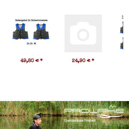
49,80 €
*
24,90 €
*
9