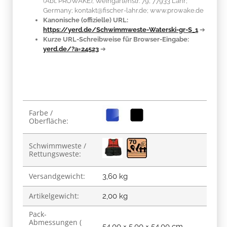
(Abt. PROWAKE); Weingartenstr. 79; 77933 Lahr;
Germany; kontakt@fischer-lahr.de; www.prowake.de
Kanonische (offizielle) URL:
https://yerd.de/Schwimmweste-Waterski-gr-S_1
➔
Kurze URL-Schreibweise für Browser-Eingabe:
yerd.de/?a=24523
➔
Produkteigenschaft
Wert
Farbe /
Oberfläche:
Schwimmweste /
Rettungsweste:
Versandgewicht:
3,60 kg
Artikelgewicht:
2,00
kg
Pack-
Abmessungen (
54,00 × 5,00 × 54,00 cm