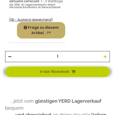
aktuelle Lieferzeit
:
1 - 3 Werktage
Ab 250,-€ Lagerverkaufs-Wert
Versand kostenlos in Deutschland
(DE - Ausland abweichend)
Frage zu diesem
Artikel...??
In den Warenkorb
... jetzt vom
günstigen YERD Lagerverkauf
bequem
und abgesichert
an deine Haustür
liefern