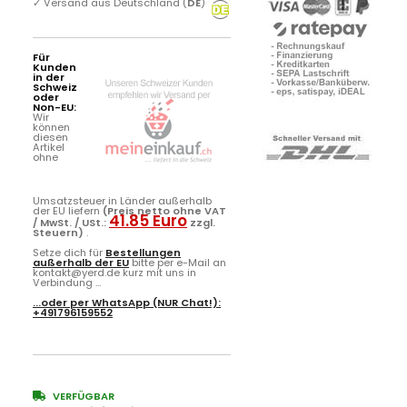
✓
Versand aus Deutschland (
DE
)
Für
Kunden
in der
Schweiz
oder
Non-EU:
Wir
können
diesen
Artikel
ohne
Umsatzsteuer in Länder außerhalb
der EU liefern
(Preis netto ohne VAT
41.85 Euro
/ MwSt. / USt.:
zzgl.
Steuern)
.
Setze dich für
Bestellungen
außerhalb der EU
bitte per e-Mail an
kontakt@yerd.de kurz mit uns in
Verbindung ...
...oder per
WhatsApp
(NUR Chat!):
+491796159552
VERFÜGBAR