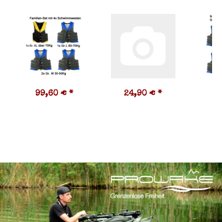
99,60 €
*
24,90 €
*
9