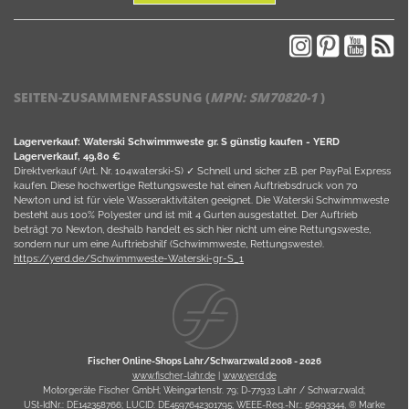
SEITEN-ZUSAMMENFASSUNG (
MPN:
SM70820-1
)
Lagerverkauf: Waterski Schwimmweste gr. S günstig kaufen - YERD
Lagerverkauf, 49,80 €
Direktverkauf (Art. Nr. 104waterski-S) ✓ Schnell und sicher z.B. per PayPal Express
kaufen. Diese hochwertige Rettungsweste hat einen Auftriebsdruck von 70
Newton und ist für viele Wasseraktivitäten geeignet. Die Waterski Schwimmweste
besteht aus 100% Polyester und ist mit 4 Gurten ausgestattet. Der Auftrieb
beträgt 70 Newton, deshalb handelt es sich hier nicht um eine Rettungsweste,
sondern nur um eine Auftriebshilf (Schwimmweste, Rettungsweste).
https://yerd.de/Schwimmweste-Waterski-gr-S_1
Fischer Online-Shops Lahr/Schwarzwald 2008 -
2026
www.fischer-lahr.de
|
www.yerd.de
Motorgeräte Fischer GmbH; Weingartenstr. 79; D-77933 Lahr / Schwarzwald;
USt-IdNr.:
DE142358766
; LUCID:
DE4597642301795
; WEEE-Reg.-Nr.:
56993344
, ® Marke