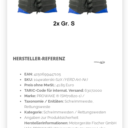
HERSTELLER-REFERENZ
EAN:
4250699447105
SKU:
104waterski-S2X
(YERD Art-Nr.)
Preis ohne MwSt.:
41.85 Euro
TARIC-Code für internat. Versand:
63072000
Marke:
PROWAKE ®
(SM70820-1)
/
Taxonomie / Enitäten:
Schwimmweste,
Rettungsweste
Kategorie:
Schwimmwesten / Rettungswesten
Angaben zur Produktsicherheit
Herstellerinformationen:
Motorgeräte Fischer GmbH