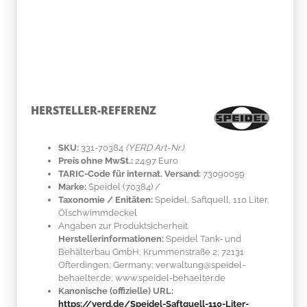
HERSTELLER-REFERENZ
SKU:
331-70384
(YERD Art-Nr.)
Preis ohne MwSt.:
24.97 Euro
TARIC-Code für internat. Versand:
73090059
Marke:
Speidel
(70384)
/
Taxonomie / Enitäten:
Speidel, Saftquell, 110 Liter,
Ölschwimmdeckel
Angaben zur Produktsicherheit
Herstellerinformationen:
Speidel Tank- und
Behälterbau GmbH; Krummenstraße 2; 72131
Ofterdingen; Germany; verwaltung@speidel-
behaelter.de; www.speidel-behaelter.de
Kanonische (offizielle) URL:
https://yerd.de/Speidel-Saftquell-110-Liter-