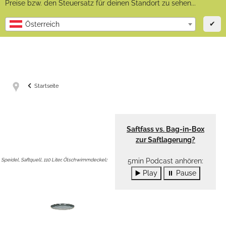
Preise bzw. den Steuersatz für deinen Standort zu sehen...
✔
Österreich
Startseite
Saftfass vs. Bag-in-Box
zur Saftlagerung?
Speidel, Saftquell, 110 Liter, Ölschwimmdeckel
:
5min Podcast anhören:
▶️ Play
⏸ Pause