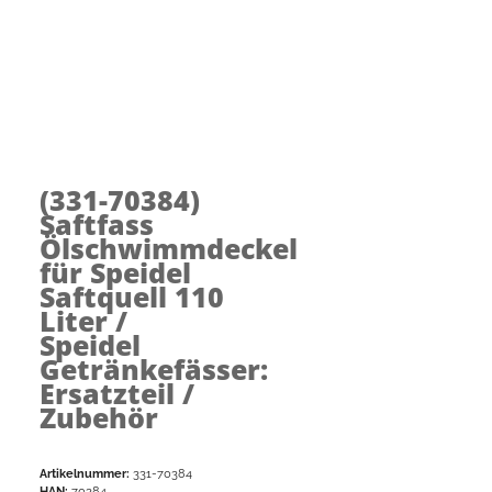
(331-70384)
Saftfass
Ölschwimmdeckel
für Speidel
Saftquell 110
Liter /
Speidel
Getränkefässer:
Ersatzteil /
Zubehör
Artikelnummer:
331-70384
HAN:
70384