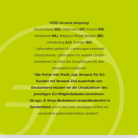
YERD Versand (shipping)
Deutschland
(DE)
, Österreich
(AT)
, France
(FR)
,
Nederland
(NL)
, Belgique België Belgien
(BE)
,
Lëtzebuerg
(LU)
, Sverige
(SE)
* Lieferzeiten gelten für Lieferungen innerhalb
Deutschlands, Lieferzeiten für andere Länder
entnehmen Sie bitte der Schaltfläche mit den
Versandinformationen
* Alle Preise inkl. MwSt. zzgl. Versand. Für EU-
Kunden mit Versand-Ziel ausserhalb von
Deutschland müssen wir die Umsatzsteuer des
jeweiligen EU-Mitgliedsstaates berechnen.
* Ab 250,-€ Shop-Bestellwert versandkostenfrei in
Deutschland
und in den beim jeweiligen Artikel als
versandfrei gekennzeichneten Ländern!