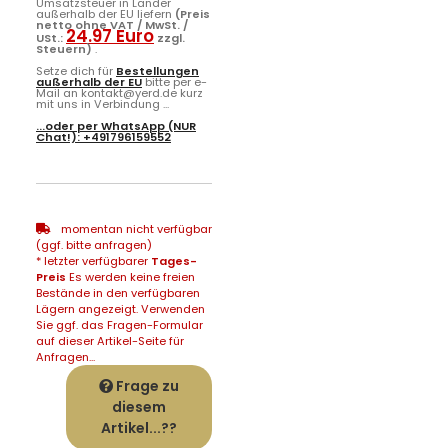
Umsatzsteuer in Länder
außerhalb der EU liefern
(Preis
netto ohne VAT / MwSt. /
24.97 Euro
USt.:
zzgl.
Steuern)
.
Setze dich für
Bestellungen
außerhalb der EU
bitte per e-
Mail an kontakt@yerd.de kurz
mit uns in Verbindung ...
...oder per
WhatsApp
(NUR
Chat!):
+491796159552
momentan nicht verfügbar
(ggf. bitte anfragen)
* letzter verfügbarer
Tages-
Preis
Es werden keine freien
Bestände in den verfügbaren
Lägern angezeigt. Verwenden
Sie ggf. das Fragen-Formular
auf dieser Artikel-Seite für
Anfragen...
Frage zu
diesem
Artikel...??