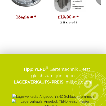
134,24 €
*
219,90 €
*
5
2,31 € pro 1 l
®
Tipp:
YERD
Gartentechnik
...jetzt
gleich zum günstigen
LAGERVERKAUFS-PREIS
mitbestellen!