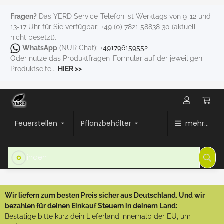
Fragen?
Das YERD Service-Telefon ist Werktags von 9-12 und
13-17 Uhr für Sie verfügbar:
+49 (0) 7821 58838 30
(aktuell
nicht besetzt).
WhatsApp
(NUR Chat):
+491796159552
Oder nutze das Produktfragen-Formular auf der jeweiligen
Produktseite...
HIER
>>
Feuerstellen
Pflanzbehälter
mehr...
Wir liefern zum besten Preis sicher aus Deutschland. Und wir
bezahlen für deinen Einkauf Steuern in deinem Land:
Bestätige bitte kurz dein Lieferland innerhalb der EU, um