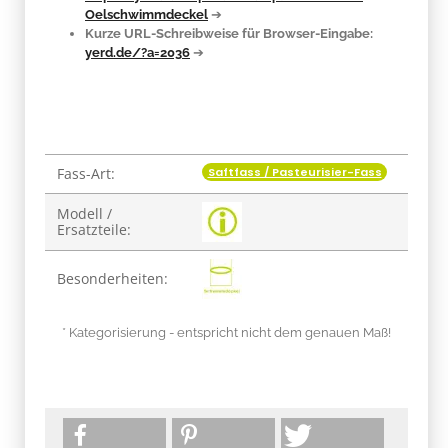
Oelschwimmdeckel
➔
Kurze URL-Schreibweise für Browser-Eingabe:
yerd.de/?a=2036
➔
Saftfass / Pasteurisier-Fass
Fass-Art:
Produkteigenschaft
Wert
Modell /
Ersatzteile:
Besonderheiten:
* Kategorisierung - entspricht nicht dem genauen Maß!