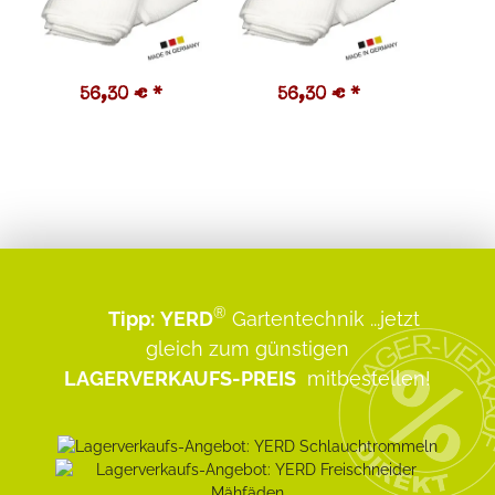
56,30 €
*
56,30 €
*
3
®
Tipp:
YERD
Gartentechnik
...jetzt
gleich zum günstigen
LAGERVERKAUFS-PREIS
mitbestellen!