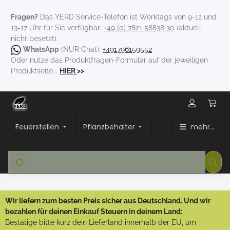
Fragen?
Das YERD Service-Telefon ist Werktags von 9-12 und
13-17 Uhr für Sie verfügbar:
+49 (0) 7821 58838 30
(aktuell
nicht besetzt).
WhatsApp
(NUR Chat):
+491796159552
Oder nutze das Produktfragen-Formular auf der jeweiligen
Produktseite...
HIER
>>
Feuerstellen
Pflanzbehälter
mehr...
Wir liefern zum besten Preis sicher aus Deutschland. Und wir
bezahlen für deinen Einkauf Steuern in deinem Land:
Bestätige bitte kurz dein Lieferland innerhalb der EU, um