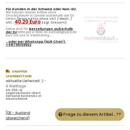
Für Kunden in der Schweiz oder Non-EU:
Wir können diesen Artikel ohne
Umsatzsteuer in Länder außerhalb der EU
liefern
(Preis netto ohne VAT / MwSt. /
40.20 Euro
USt.:
zzgl. Steuern)
.
Setze dich für
Bestellungen außerhalb
der EU
bitte per e-Mail an kontakt@yerd.de
kurz mit uns in Verbindung ...
...oder per
WhatsApp
(NUR Chat!):
+491796159552
KNAPPER
LAGERBESTAND
aktuelle Lieferzeit
:
2 -
4 Werktage
Ab 250,-€
Lagerverkaufs-Wert
Versand kostenlos in
Deutschland
(DE - Ausland
Frage zu diesem Artikel...??
abweichend)