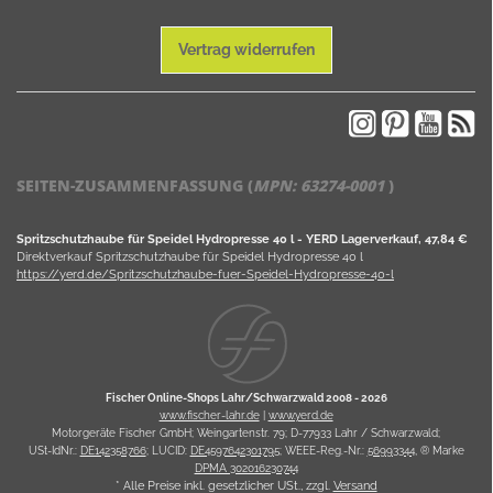
Vertrag widerrufen
SEITEN-ZUSAMMENFASSUNG (
MPN:
63274-0001
)
Spritzschutzhaube für Speidel Hydropresse 40 l - YERD Lagerverkauf, 47,84 €
Direktverkauf Spritzschutzhaube für Speidel Hydropresse 40 l
https://yerd.de/Spritzschutzhaube-fuer-Speidel-Hydropresse-40-l
Fischer Online-Shops Lahr/Schwarzwald 2008 -
2026
www.fischer-lahr.de
|
www.yerd.de
Motorgeräte Fischer GmbH; Weingartenstr. 79; D-77933 Lahr / Schwarzwald;
USt-IdNr.:
DE142358766
; LUCID:
DE4597642301795
; WEEE-Reg.-Nr.:
56993344
, ® Marke
DPMA 302016230744
* Alle Preise inkl. gesetzlicher USt., zzgl.
Versand