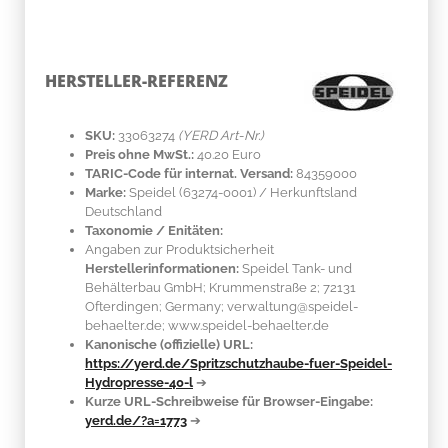
HERSTELLER-REFERENZ
SKU:
33063274
(YERD Art-Nr.)
Preis ohne MwSt.:
40.20 Euro
TARIC-Code für internat. Versand:
84359000
Marke:
Speidel
(63274-0001)
/ Herkunftsland
Deutschland
Taxonomie / Enitäten:
Angaben zur Produktsicherheit
Herstellerinformationen:
Speidel Tank- und
Behälterbau GmbH; Krummenstraße 2; 72131
Ofterdingen; Germany; verwaltung@speidel-
behaelter.de; www.speidel-behaelter.de
Kanonische (offizielle) URL:
https://yerd.de/Spritzschutzhaube-fuer-Speidel-
Hydropresse-40-l
➔
Kurze URL-Schreibweise für Browser-Eingabe:
yerd.de/?a=1773
➔