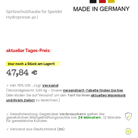
Spritzschutzhaube für Speidel
Hydropresse 40 l
aktueller Tages-Preis:
(nur noch 4 Stück am Lager!)
47,84 €
✓
inkl. 19% USt. , zzgl.
Versand
(Versandgewicht: 0,65 kg - Unsere
Versandtarif-Tabelle finden Sie hier
.
Oder klicken Sie auf "Versand" um den
Tarif für Ihren
aktuellen Warenkorb
und Ihrem Zielort
zu berechnen.)
✓
Gewährleistung: Gegenüber
Verbrauchern
gelten die
gesetzlichen Mängelhaftungsrechte von
24 Monaten
, 12 Monate
für gewerbliche Kunden.
✓
Versand aus Deutschland (
DE
)