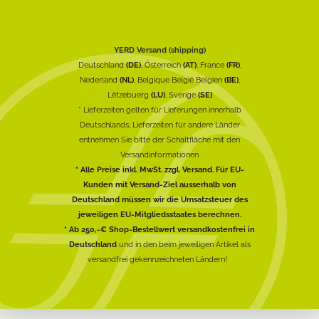
YERD Versand (shipping)
Deutschland
(DE)
, Österreich
(AT)
, France
(FR)
,
Nederland
(NL)
, Belgique België Belgien
(BE)
,
Lëtzebuerg
(LU)
, Sverige
(SE)
* Lieferzeiten gelten für Lieferungen innerhalb
Deutschlands, Lieferzeiten für andere Länder
entnehmen Sie bitte der Schaltfläche mit den
Versandinformationen
* Alle Preise inkl. MwSt. zzgl. Versand. Für EU-
Kunden mit Versand-Ziel ausserhalb von
Deutschland müssen wir die Umsatzsteuer des
jeweiligen EU-Mitgliedsstaates berechnen.
* Ab 250,-€ Shop-Bestellwert versandkostenfrei in
Deutschland
und in den beim jeweiligen Artikel als
versandfrei gekennzeichneten Ländern!